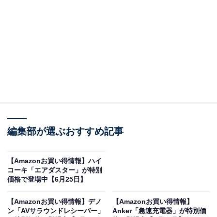
「PerL Pro AH-C15PL」は医療技術を応用したオ
ーダーメイドサウンド
デノンのイヤホン「PerL Pro AH-C15PL」。Amazonで2
万192円で購入することができます。
デノンとは？
デノンは、100年以上の歴史を誇る日本発の老舗プレミ
アムオーディオブランドです。音のクオリティーに対す
編集部が選ぶおすすめ記事
る妥協なき姿勢と高い技術力は、世界中のオーディオフ
ァンやプロの現場から絶大な信頼を得ています。伝統的
【Amazonお買い得情報】ハイ
なピュアオーディオで培った圧倒的な音響技術を最新の
コーキ「エアダスター」が特別
ワイヤレス製品にも注ぎ込み、常に最高峰のサウンドを
価格で登場中【6月25日】
追求し続けています。
【Amazonお買い得情報】デノ
【Amazonお買い得情報】
ン「AVサラウンドレシーバー」
Anker「急速充電器」が特別価