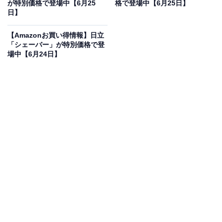
イヤホン「PerL Pro AH-C15PL」の魅力は？
が特別価格で登場中【6月25
格で登場中【6月25日】
日】
本商品は、医療技術を応用した「Masimo AAT」パーソ
ナライズ機能を搭載し、ユーザー一人ひとりの耳の聞こ
【Amazonお買い得情報】日立
「シェーバー」が特別価格で登
え方に合わせた最適な音を自動生成する画期的な完全ワ
場中【6月24日】
イヤレスイヤホンです。音楽データの欠損がない高音質
なロスレスサウンドの再生に対応しており、スタジオク
オリティーの原音をそのまま耳へ届けます。さらに、周
囲の騒音環境に合わせてノイズキャンセリングの強度を
自動で最適化する「アダプティブアクティブノイズキャ
ンセリング」を備えており、静寂の中で音楽に没頭でき
ます。2台のデバイスに同時接続できるマルチポイント
やワイヤレス充電にも対応し、日常のあらゆるシーンで
極上のサウンドをストレスなく楽しめるフラッグシップ
モデルです。