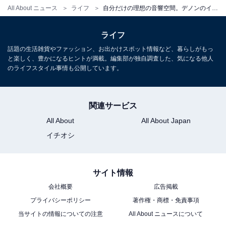
All About ニュース
ライフ
自分だけの理想の音響空間。デノンのイヤホンは最新のパーソナライズ機能で最高の音楽体験を届けてくれる大人気モデル
ライフ
デノン Denon ワイヤレスイヤホン bluetooth PerL Pro
話題の生活雑貨やファッション、お出かけスポット情報など、暮らしがもっ
AH-C15PL パーソナライズ機能/アダプティブアクティブ
と楽しく、豊かになるヒントが満載。編集部が独自調査した、気になる他人
ノイズキャンセリング/マルチポイント対応/ロスレスサウ
のライフスタイル事情も公開しています。
ンド/ワイヤレス充電対応/IPX4 防滴/マイク付き ブラック
AHC15PLBKEM
Amazonで見る
関連サービス
All About
All About Japan
楽天
イチオシ
サイト情報
会社概要
広告掲載
楽天市場で「PerL Pro AH-C15PL」を見る
プライバシーポリシー
著作権・商標・免責事項
当サイトの情報についての注意
All About ニュースについて