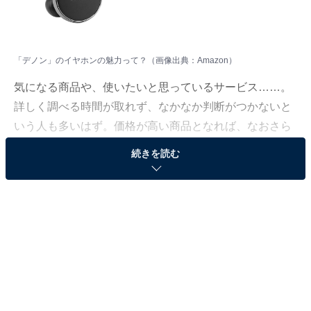
「デノン」のイヤホンの魅力って？（画像出典：Amazon）
気になる商品や、使いたいと思っているサービス……。
詳しく調べる時間が取れず、なかなか判断がつかないと
いう人も多いはず。価格が高い商品となれば、なおさら
ですよね。
続きを読む
そこで、All About ニュースで数千以上の商品紹介コンテ
ンツを手掛けてきたAll About ニュースお買いもの部が、
厳選した商品をご紹介。今回ピックアップするのは、過
去の記事でも大きな注目を集めてきたブランド「デノ
ン」のイヤホンです。
※本記事で紹介している商品の購入やサービスの利用により、売上の一部が
オールアバウトに還元されることがあります。