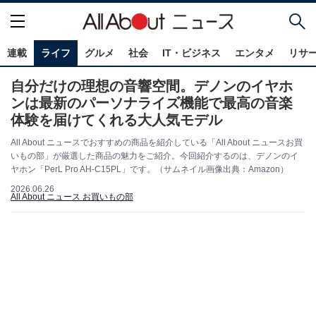
連載
ライフ
グルメ
社会
IT・ビジネス
エンタメ
リサ
自分だけの理想の音響空間。デノンのイヤホ
ンは最新のパーソナライズ機能で最高の音楽
体験を届けてくれる大人気モデル
All About ニュースでおすすめの商品を紹介している「All About ニュースお買
いもの部」が厳選した商品の魅力をご紹介。今回紹介するのは、デノンのイ
ヤホン「PerL Pro AH-C15PL」です。（サムネイル画像出典：Amazon）
2026.06.26
All About ニュース お買いもの部