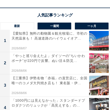
デノン Denon ワイヤレスイヤホン bluetooth PerL Pro
AH-C15PL パーソナライズ機能/アダプティブアクティブ
ノイズキャンセリング/マルチポイント対応/ロスレスサウ
最新
一週間
一ヶ月
ンド/ワイヤレス充電対応/IPX4 防滴/マイク付き ブラック
【愛知県】無料の動物園＆観光牧場に、市初の
AHC15PLBKEM
天然温泉も！ 高速道路のハイウェイオア...
1
Amazonで見る
2026/08/07
「やっと巡り会えたよ」ダイソーの“ちいかわ
ポーチ”が220円で反響。ぬい活＆防災...
2
2026/08/06
【三重県】伊勢名物「赤福」の直営店に、全国
唯一のコメダ大判焼き店も！ 東名阪・伊...
3
2026/08/06
「1000円には見えなかった」スタンダードプ
ロダクツのリュックが「高見えする」の...
4