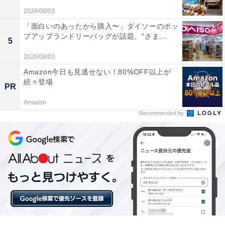
2026/08/03
「面白いのあったから購入〜」ダイソーのポッ
プアップランドリーバッグが話題。“さま...
5
2026/08/03
「自分だけの音が聴こえる」「圧倒的な臨場
Amazon今日も見逃せない！80%OFF以上が
感」。「PerL Pro AH-C15PL」に届いた口コミ
続々登場
PR
は？
Amazon
Recommended by
実際に「PerL Pro AH-C15PL」を使用するユーザーから
は、どのような声が届いているのでしょうか。インター
ネット上で目立った声を抜粋して紹介します。
パーソナライズ機能を試したところ、今まで聴こえ
なかった細かい楽器の音がハッキリ聴こえるように
なり、鳥肌が立つほど感動しました。