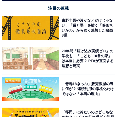
低音の深みと高音の伸びが素晴らしく、まるで目の
注目の連載
前で生演奏を聴いているかのような臨場感です。オ
東野圭吾や湊かなえだけじゃな
ーディオブランドならではの音作りに大満足してい
い、「業と罪」を描く『映画ち
ます。
いかわ』から強く連想した映画
8選
20年間「駆け込み実績ゼロ」の
ノイズキャンセリングが自然でありながら強力で、
学校も…「こども110番の家」
移動中の電車内でも音楽に集中できます。マルチポ
は本当に必要？ PTAが直面する
理想と現実
イントでスマホとPCの切り替えがスムーズなのも
便利です。
「青春18きっぷ」販売激減の裏
に何が？ 連続利用の厳格化だけ
ではない「本当の理由」
「移民」に冷たいのはどっちな
のか？ スイスの厳格過ぎる学歴