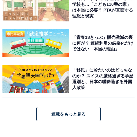
学校も…「こども110番の家」
は本当に必要？ PTAが直面する
理想と現実
「青春18きっぷ」販売激減の裏
に何が？ 連続利用の厳格化だけ
ではない「本当の理由」
「移民」に冷たいのはどっちな
のか？ スイスの厳格過ぎる学歴
選別と、日本の曖昧過ぎる外国
人政策
連載をもっと見る