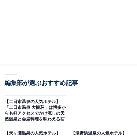
り上げるのは浜島温泉の「志摩地中海村」です。
※2026年6月時点で、楽天トラベル上の平均評価が4.0超
えのものを紹介しています
楽天トラベルでホテルを見る
編集部が選ぶおすすめ記事
【二日市温泉の人気ホテル】
「二日市温泉 大観荘」は博多か
らも好アクセスでかけ流しの天
然温泉と会席料理を味わえる宿
この記事の執筆者：
All About ニュース お買
いもの部
【天ヶ瀬温泉の人気ホテル】
【湯野浜温泉の人気ホテル】