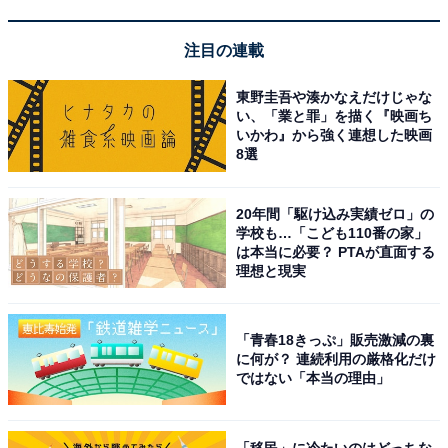
注目の連載
スタッフの丁寧な接客や細やかなホスピタリティが
素晴らしい
東野圭吾や湊かなえだけじゃな
い、「業と罪」を描く『映画ち
いかわ』から強く連想した映画
8選
20年間「駆け込み実績ゼロ」の
学校も…「こども110番の家」
は本当に必要？ PTAが直面する
理想と現実
「青春18きっぷ」販売激減の裏
に何が？ 連続利用の厳格化だけ
ではない「本当の理由」
「移民」に冷たいのはどっちな