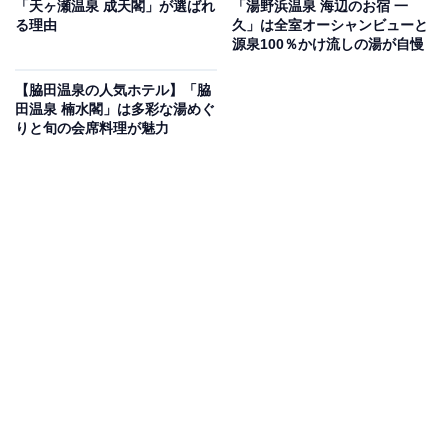
「天ヶ瀬温泉 成天閣」が選ばれ
「湯野浜温泉 海辺のお宿 一
Amazonのセール商品から売れ筋ランキングまで、毎日のお買いも
る理由
久」は全室オーシャンビューと
のがもっと楽しく、もっとお得になる情報をお届け。編集部員によ
源泉100％かけ流しの湯が自慢
る独自レビューなど、ここでしか手に入らない情報も満載です。
...続きを読む
【脇田温泉の人気ホテル】「脇
※本記事で紹介している商品の購入やサービスの利用により、売上の一部が
田温泉 楠水閣」は多彩な湯めぐ
オールアバウトに還元されることがあります。
りと旬の会席料理が魅力
「志摩地中海村」は日本にいながら海外リゾート
気分を味わえる特別な宿
「志摩地中海村」は、英虞湾を望むロケーションに地中
海沿岸の街並みを再現したリゾートホテルです。白い街
並みのミコノルカゾーンやスペインを象徴する街並みの
アンダルシアゾーンなど異国情緒が漂います。食事は提
携する1つ星レストランのバスク料理や伊勢志摩ビュッ
フェを堪能。アラビックデザインの天然温泉大浴場「ス
パ・アルハンブラ」も魅力です。