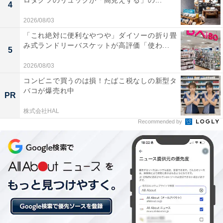
ロダクツのリュックが「高見えする」の...
4
2026/08/03
「これ絶対に便利なやつや」ダイソーの折り畳
み式ランドリーバスケットが高評価「使わ...
5
「志摩地中海村」の口コミは？
2026/08/03
コンビニで買うのは損！たばこ税なしの新型タ
「志摩地中海村」には、以下のような口コミが寄せられ
バコが爆売れ中
PR
ています。
株式会社HAL
Recommended by
海外にいるかのような美しい街並みと非日常感を満
喫できる
地元の新鮮な食材を豊富に使ったビュッフェなどの
食事が美味しい