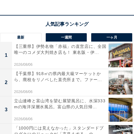
楽天トラベルでホテルを見る
最新
一週間
一ヶ月
【三重県】伊勢名物「赤福」の直営店に、全国
唯一のコメダ大判焼き店も！ 東名阪・伊...
1
2026/08/06
【千葉県】918㎡の県内最大級マーケットか
ら、廃校をリノベした直売所まで。ファー...
2
2026/08/06
立山連峰と富山湾を望む展望風呂に、水深333
mの海洋深層水風呂。富山県の人気日帰...
3
2026/08/06
「1000円には見えなかった」スタンダードプ