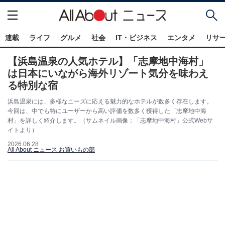
連載
ライフ
グルメ
社会
IT・ビジネス
エンタメ
リサ
【浜島温泉の人気ホテル】「志摩地中海村」
は日本にいながら海外リゾート気分を味わえ
る特別な宿
浜島温泉には、多様なニーズに応える魅力的なホテルが数多く存在します。
今回は、中でも特にユーザーから高い評価を数多く獲得した「志摩地中海
村」を詳しく紹介します。（サムネイル画像：「志摩地中海村」公式Webサ
イトより）
2026.06.28
All About ニュース お買いもの部