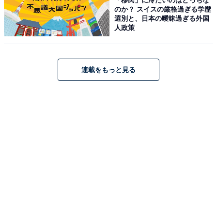
のか？ スイスの厳格過ぎる学歴
アクセス・料金・宿泊情報は？
選別と、日本の曖昧過ぎる外国
人政策
アクセス
所在地：三重県志摩市浜島町迫子2619番地1
連載をもっと見る
交通手段：近鉄鵜方駅より無料送迎バスまたはタクシー
で約15分／近鉄賢島駅より海上タクシーで約10分／伊勢
自動車道「伊勢西IC」より車で約50分
料金
大人1名（参考価格）：31,910円
※料金は公式Webサイト参考価格
※プラン・部屋により価格は変動します
チェックイン・チェックアウト