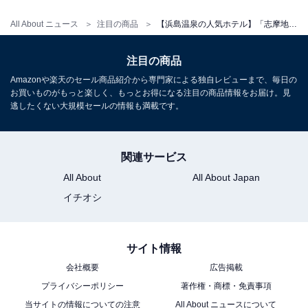
チェックイン：15:00
All About ニュース
注目の商品
【浜島温泉の人気ホテル】「志摩地中海村」は日本にいながら海外リゾート気分を味わえる特別な宿
チェックアウト：11:00
※プランにより時間が異なる可能性があります
注目の商品
Amazonや楽天のセール商品紹介から専門家による独自レビューまで、毎日の
※掲載されている情報は記事公開時のものです。あらか
お買いものがもっと楽しく、もっとお得になる注目の商品情報をお届け。見
じめご了承ください。
逃したくない大規模セールの情報も満載です。
また、記事中の宿泊プランを予約すると、売上の一部が
オールアバウトに還元されることがあります。
関連サービス
All About
All About Japan
こちらもおすすめ
イチオシ
【宝泉寺温泉の人気ホテル】「宝泉寺温泉 旅館
やひろ」が選ばれる理由
サイト情報
会社概要
広告掲載
プライバシーポリシー
著作権・商標・免責事項
当サイトの情報についての注意
All About ニュースについて