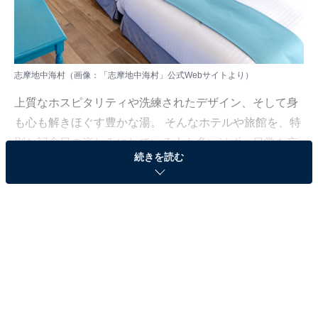
志摩地中海村（画像：「志摩地中海村」公式Webサイトより）
上質なホスピタリティや洗練されたデザイン、そして身
も心も解きほぐす豊かな湯。 そんなホテルや旅館を、特
別な記念日の楽しみにしている人も多いはず。日常を忘
続きを読む
れ、名湯に癒やされながら満たされる非日常の体験は、
何物にも代えがたい時間ですよね。しかし、近年では趣
向を凝らした温泉宿や人気のホテルも多く、どこに滞在
すればよいか迷ってしまう……そんな思いを抱えている
人もいるのではないでしょうか。
そんな人に向けて、All About ニュース編集部が厳選した
人気かつ評価の高い施設を厳選して紹介します。今回取