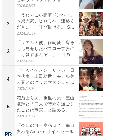
高...
「カ...
2026/08/07
2026/08/0
「うわすごい豪華メンバー」
「女の
木梨憲武、ヒロミへ「連絡く
介、バ
2
2
ださい！」呼び掛ける。IS
らのプレ
S...
愛...
2024/10/17
2026/08/0
「リアル天使」篠崎愛、肩を
「脚が
ちら見せしたバスローブ姿に
横川尚
3
3
「可愛すぎんぞ～」「目の表
ムキな姿
情...
刃...
2023/03/03
2026/08/0
「年々イケメン」サッカー日
「え、
本代表・上田綺世、モデル美
芸人、2
4
4
人妻とのクリスマスショット
エットに
に...
2025/12/26
2026/08/0
花乃まりあ、趣里の夫・三山
「脳がバ
凌輝と「二人で時間を過ごし
装姿が話
5
5
たことは事実」と認める。
のお父さ
「不...
2026/07/22
2026/08/0
「今日の目玉商品は？」毎日
GOETH
変わるAmazonタイムセール
を組み
PR
PR