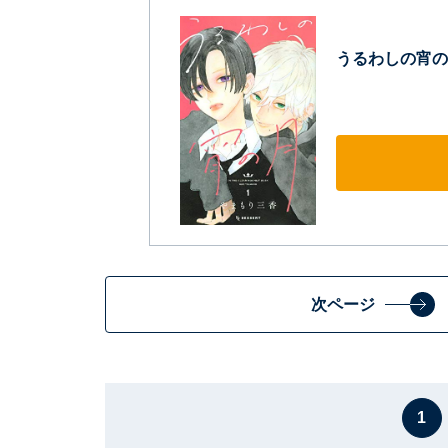
うるわしの宵の月
次ページ
1