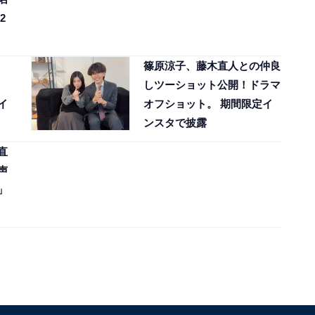
2
篠原涼子、藤木直人との仲良
しツーショット公開！ドラマ
イ
オフショット。 期間限定イ
ンスタで披露
直
声
」