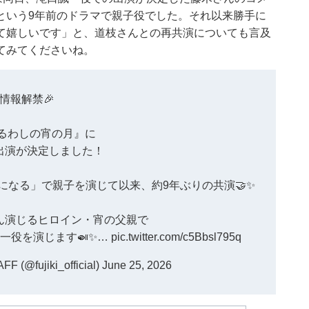
という9年前のドラマで親子役でした。それ以来勝手に
て嬉しいです」と、道枝さんとの再共演についても言及
てみてくださいね。
情報解禁🎉
うるわしの宵の月
』に
出演が決定しました！
になる」で親子を演じて以来、約9年ぶりの共演🤝✨
ん演じるヒロイン・宵の父親で
一役を演じます🍛✨…
pic.twitter.com/c5Bbsl795q
(@fujiki_official)
June 25, 2026