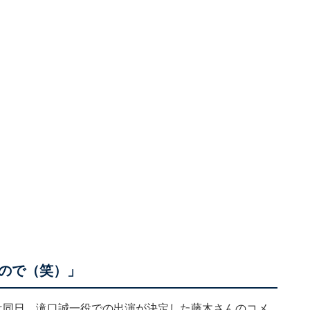
ので（笑）」
は同日、滝口誠一役での出演が決定した藤木さんのコメ