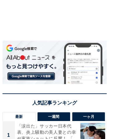
最新
一週間
一ヶ月
「涙出た」サッカー日本代
「さす
表、炎上騒動の美人妻との幸
は」高
1
1
せ家族ショットに反響！ 「最
災地を