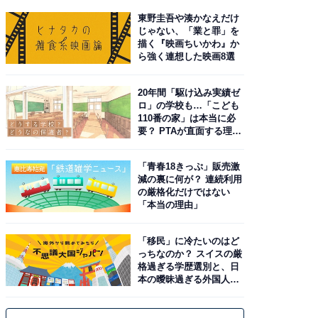
東野圭吾や湊かなえだけ
じゃない、「業と罪」を
描く『映画ちいかわ』か
ら強く連想した映画8選
20年間「駆け込み実績ゼ
ロ」の学校も…「こども
110番の家」は本当に必
要？ PTAが直面する理想
と現実
「青春18きっぷ」販売激
減の裏に何が？ 連続利用
の厳格化だけではない
「本当の理由」
「移民」に冷たいのはど
っちなのか？ スイスの厳
格過ぎる学歴選別と、日
本の曖昧過ぎる外国人政
策