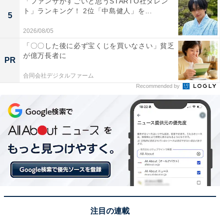
「ファンサがすごいと思うSTARTO社タレン
ト」ランキング！ 2位「中島健人」を...
5
2026/08/05
同率2位：永瀬廉（King ＆Prince）／39票
「〇〇した後に必ず宝くじを買いなさい」貧乏
が億万長者に
PR
合同会社デジタルファーム
Recommended by
View this post on Instagram
注目の連載