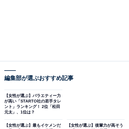
View this post on Instagram
編集部が選ぶおすすめ記事
【女性が選ぶ】バラエティー力
が高い「STARTO社の若手タレ
ント」ランキング！ 2位「松田
元太」、1位は？
2位は、なにわ男子の道枝駿佑さんでした。道枝さん
は、早くから俳優として注目され、これまでさまざまな
【女性が選ぶ】最もイケメンだ
【女性が選ぶ】後輩力が高そう