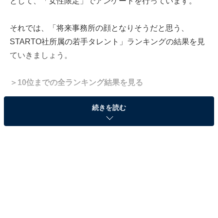
として、「女性限定」でアンケートを行っています。
それでは、「将来事務所の顔となりそうだと思う、
STARTO社所属の若手タレント」ランキングの結果を見
ていきましょう。
＞10位までの全ランキング結果を見る
※本記事で紹介している商品の購入やサービスの利用により、売上の一部が
続きを読む
オールアバウトに還元されることがあります。
同率2位：道枝駿佑（なにわ男子）／39票