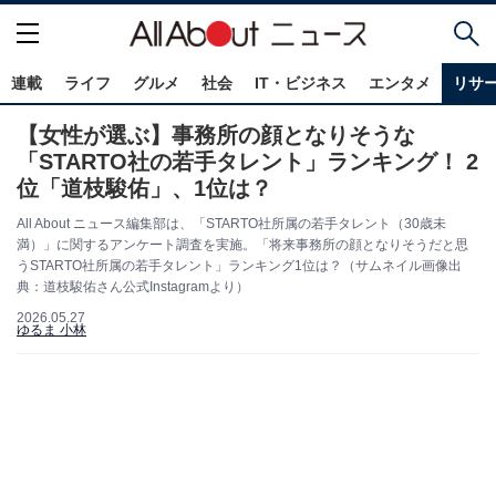
連載
ライフ
グルメ
社会
IT・ビジネス
エンタメ
リサ
【女性が選ぶ】事務所の顔となりそうな
「STARTO社の若手タレント」ランキング！ 2
位「道枝駿佑」、1位は？
All About ニュース編集部は、「STARTO社所属の若手タレント（30歳未
満）」に関するアンケート調査を実施。「将来事務所の顔となりそうだと思
うSTARTO社所属の若手タレント」ランキング1位は？（サムネイル画像出
典：道枝駿佑さん公式Instagramより）
2026.05.27
ゆるま 小林