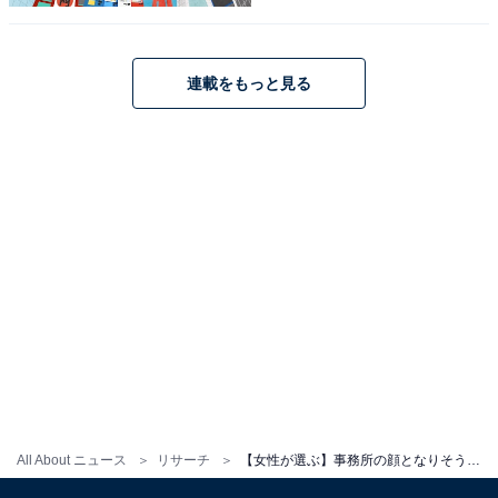
イドルです。
回答者からは、「万人受けするビジュアルだと感じる
連載をもっと見る
し、頭の回転も速そう」（40代／岡山県）、「カリスマ
性もあり若手では人気がダントツなのではないでしょう
か」（50代／新潟県）、「ずば抜けて顔がかっこいいか
ら」（20代／大阪府）などの意見が寄せられました。
永瀬廉さんに関する商品をAmazonで見る
All About ニュース
リサーチ
【女性が選ぶ】事務所の顔となりそうな「STARTO社の若手タレント」ランキング！ 2位「道枝駿佑」、1位は？