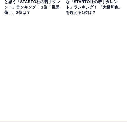
作品で主演を担当。2026年3月20日に公開した主演映画
と思う「STARTO社の若手タレ
な「STARTO社の若手タレン
ント」ランキング！ 1位「目黒
ト」ランキング！ 「大橋和也」
『君が最後に遺した歌』もヒットし、9月には
蓮」、2位は？
を超える1位は？
『M.I.S.S.I.O.N. 歌劇な潜入捜査官』、10月には映画『う
るわしの宵の月』で主演を務めることが決定していま
す。
また、美しいビジュアルが各方面で注目されCMでも大
活躍中。「ViVi国宝級イケメンランキング」で殿堂入り
するなど、幅広い世代から支持を集めています。
回答者からは、「透明感があり、演技などうまい。この
事務所の華となるような人だと思う」（20代／岐阜
県）、「韓国でも有名だし、世界の舞台に立ちそうだか
ら」（40代／宮城県）、「圧倒的なビジュアルと王道ア
イドル感があり、“次世代の看板”としての華をかなり感
じるから」（20代／滋賀県）などの意見が寄せられまし