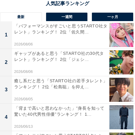
た。
最新
一週間
一ヶ月
「パフォーマンスがすごいと思うSTARTO社タ
レント」ランキング！ 2位「佐久間...
道枝駿佑さんに関する商品をAmazonで見る
1
2026/08/06
ギャップがあると思う「STARTO社の30代タ
レント」ランキング！ 2位「ジェシ...
2
2026/08/06
癒し系だと思う「STARTO社の若手タレント」
ランキング！ 2位「松島聡」を抑え...
3
2026/08/05
「背まで高いと思わなかった」“身長を知って
驚いた40代男性俳優”ランキング！ 1...
4
2026/06/13