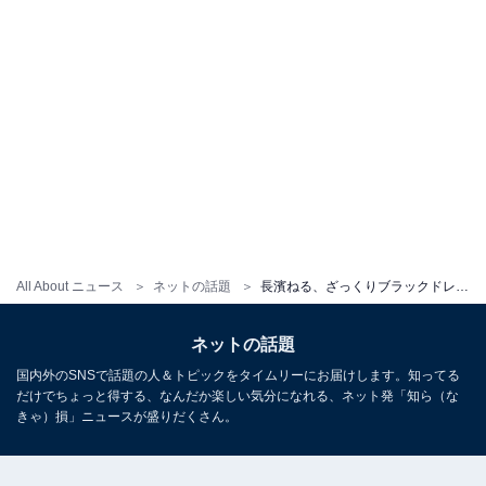
All About ニュース
ネットの話題
長濱ねる、ざっくりブラックドレスから美背中を大胆披露！ 色気際立つアンニュイな横顔にも注目
ネットの話題
国内外のSNSで話題の人＆トピックをタイムリーにお届けします。知ってる
だけでちょっと得する、なんだか楽しい気分になれる、ネット発「知ら（な
きゃ）損」ニュースが盛りだくさん。