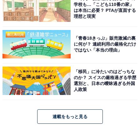
学校も…「こども110番の家」
は本当に必要？ PTAが直面する
理想と現実
「青春18きっぷ」販売激減の裏
に何が？ 連続利用の厳格化だけ
ではない「本当の理由」
「移民」に冷たいのはどっちな
のか？ スイスの厳格過ぎる学歴
選別と、日本の曖昧過ぎる外国
人政策
連載をもっと見る