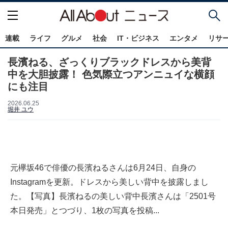
連載
ライフ
グルメ
社会
IT・ビジネス
エンタメ
リサ
長濱ねる、ざっくりブラックドレスから美背
中を大胆披露！ 色気際立つアンニュイな横顔
にも注目
2026.06.25
堀井 ユウ
元欅坂46で俳優の長濱ねるさんは6月24日、自身の
Instagramを更新。ドレスから美しい背中を披露しまし
た。【写真】長濱ねるの美しい背中長濱さんは「2501号
本日発売」とつづり、1枚の写真を投稿...