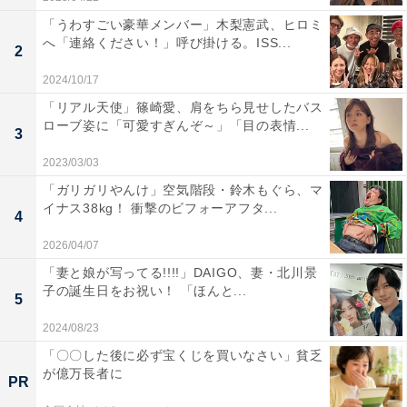
「うわすごい豪華メンバー」木梨憲武、ヒロミ
へ「連絡ください！」呼び掛ける。ISS...
2
2024/10/17
「リアル天使」篠崎愛、肩をちら見せしたバス
ローブ姿に「可愛すぎんぞ～」「目の表情...
3
2023/03/03
「ガリガリやんけ」空気階段・鈴木もぐら、マ
イナス38kg！ 衝撃のビフォーアフタ...
4
2026/04/07
「妻と娘が写ってる!!!!」DAIGO、妻・北川景
子の誕生日をお祝い！ 「ほんと...
5
2024/08/23
「〇〇した後に必ず宝くじを買いなさい」貧乏
が億万長者に
PR