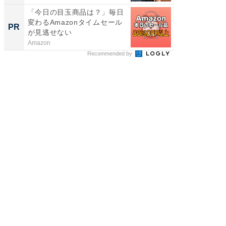
「今日の目玉商品は？」毎日
全国の
変わるAmazonタイムセール
付きの
PR
PR
が見逃せない
Amazon
COCO VIL
Recommended by