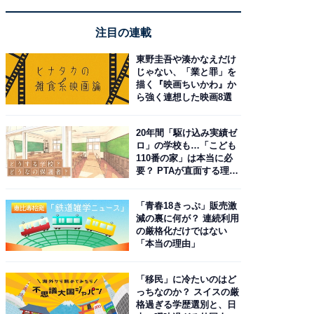
注目の連載
東野圭吾や湊かなえだけ
じゃない、「業と罪」を
描く『映画ちいかわ』か
ら強く連想した映画8選
20年間「駆け込み実績ゼ
ロ」の学校も…「こども
110番の家」は本当に必
要？ PTAが直面する理想
と現実
「青春18きっぷ」販売激
減の裏に何が？ 連続利用
の厳格化だけではない
「本当の理由」
「移民」に冷たいのはど
っちなのか？ スイスの厳
格過ぎる学歴選別と、日