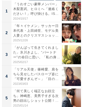
「うわすごい豪華メンバー」
「さす
木梨憲武、ヒロミへ「連絡く
は」高
1
1
ださい！」呼び掛ける。IS
災地を
S...
「カ...
2024/10/17
2026/08/0
「年々イケメン」サッカー日
「女の
本代表・上田綺世、モデル美
介、バ
2
2
人妻とのクリスマスショット
らのプレ
に...
愛...
2025/12/26
2026/08/0
「がんばって生きてくれまし
「脚が
た」氷川きよし、“パートナ
横川尚
3
3
ー”の命日に思い。「私の身
ムキな姿
体...
刃...
2025/02/17
2026/08/0
「リアル天使」篠崎愛、肩を
「え、
ちら見せしたバスローブ姿に
芸人、2
4
4
「可愛すぎんぞ～」「目の表
エットに
情...
2023/03/03
2026/08/0
「何て美しく端正なお顔立
「脳がバ
ち」神崎恵、美男子すぎる次
装姿が話
5
5
男の顔出しショット公開！
のお父さ
「め...
2025/01/14
2026/08/0