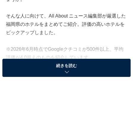
そんな人に向けて、All About ニュース編集部が厳選した
福岡県のホテルをまとめてご紹介。評価の高いホテルを
ピックアップしました。
※2026年6月時点でGoogleクチコミが500件以上、平均
評価が4.0超えのものを紹介しています
続きを読む
この記事の執筆者：
All About ニュース お買
いもの部
Amazonのセール商品から売れ筋ランキングまで、毎日のお買いも
のがもっと楽しく、もっとお得になる情報をお届け。編集部員によ
る独自レビューなど、ここでしか手に入らない情報も満載です。
...続きを読む
※本記事で紹介している商品の購入やサービスの利用により、売上の一部が
オールアバウトに還元されることがあります。