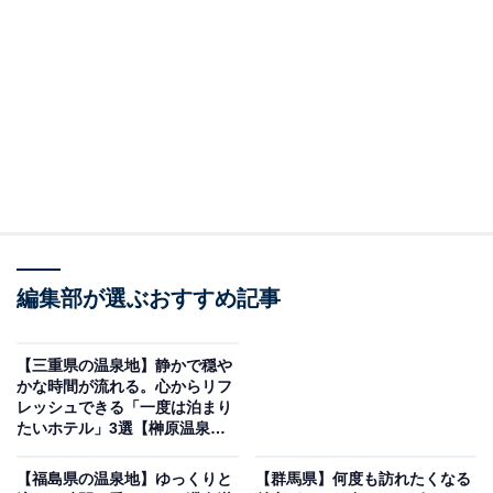
「原鶴温泉 旅館 佐藤荘」は独自の源泉かけ流し
『真心の湯』を堪能できる宿
編集部が選ぶおすすめ記事
【三重県の温泉地】静かで穏や
かな時間が流れる。心からリフ
レッシュできる「一度は泊まり
たいホテル」3選【榊原温泉・
鳥羽温泉郷】
【福島県の温泉地】ゆっくりと
【群馬県】何度も訪れたくなる
原鶴温泉 旅館 佐藤荘（画像：「原鶴温泉 旅館 佐藤荘」公式Webサイトよ