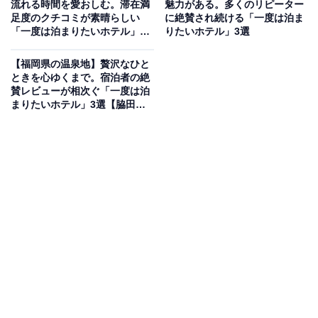
流れる時間を愛おしむ。滞在満
魅力がある。多くのリピーター
り）
足度のクチコミが素晴らしい
に絶賛され続ける「一度は泊ま
「一度は泊まりたいホテル」3
りたいホテル」3選
原鶴温泉の「原鶴温泉 旅館 佐藤荘」は、2層の断層の割
選【いわき湯本温泉・母畑温
れ目から湧き出す独自の源泉かけ流し『真心の湯』が自
泉・飯坂温泉】
【福岡県の温泉地】贅沢なひと
慢の静かな湯宿です。リニューアルした特別室にはアル
ときを心ゆくまで。宿泊者の絶
賛レビューが相次ぐ「一度は泊
カリイオン泉の内風呂が備わっています。お食事は、旬
まりたいホテル」3選【脇田温
の食材を惜しみなく取り入れ、山海の幸をふんだんに使
泉、筑後川温泉、二日市温泉】
った四季折々の和会席料理を堪能できます。
楽天トラベルでホテルを見る