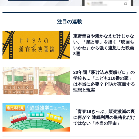
「筑後川温泉 ふくせんか」は源泉掛け流しのトロ
注目の連載
トロ温泉が魅力の宿
東野圭吾や湊かなえだけじゃな
い、「業と罪」を描く『映画ち
いかわ』から強く連想した映画
8選
20年間「駆け込み実績ゼロ」の
学校も…「こども110番の家」
は本当に必要？ PTAが直面する
理想と現実
「青春18きっぷ」販売激減の裏
に何が？ 連続利用の厳格化だけ
ではない「本当の理由」