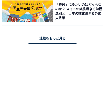
「移民」に冷たいのはどっちな
筑後川温泉 ふくせんか（画像：「筑後川温泉 ふくせんか」公式Webサイト
より）
のか？ スイスの厳格過ぎる学歴
選別と、日本の曖昧過ぎる外国
「筑後川温泉 ふくせんか」は、筑後川沿いに佇むのどか
人政策
な温泉宿です。2023年春には「【露天風呂付特別室】ふ
うか・じゅぬ」や60平米以上の広々とした「【特別室】
ゆじん」などが完成しました。温泉は「ミルキィの湯」
連載をもっと見る
と呼ばれる源泉掛け流しのアルカリ性単純硫黄温泉で、
トロトロとした肌触りが特徴です。食事は地産地消の贅
沢な和会席が味わえます。
楽天トラベルでホテルを見る