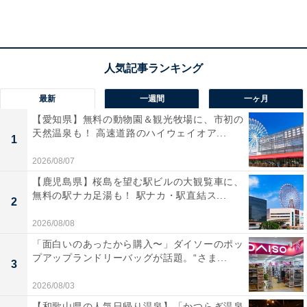
アクセス
所在地：福岡県朝倉市杷木久喜宮1890
交通手段：杷木ICより約5分／朝倉ICより約10分／原鶴
温泉下車後、徒歩約7分／JR筑後吉井駅よりお車で約10
最新
一週間
一ヶ月
分
【愛知県】無料の動物園＆観光牧場に、市初の
天然温泉も！ 高速道路のハイウェイオア...
料金
1
2026/08/07
大人1名（参考価格）：公式Webサイトをご確認くださ
【鹿児島県】桜島を望む駅ビルの大観覧車に、
い
無料の駅ナカ足湯も！ 駅ナカ・駅直結ス...
2
※料金は公式Webサイト参考価格
※プラン・部屋により価格は変動します
2026/08/08
「面白いのあったから購入〜」ダイソーのポッ
プアップランドリーバッグが話題。“さま...
チェックイン・チェックアウト
3
チェックイン：15:00（最終チェックイン：19:30）
2026/08/03
チェックアウト：10:00
【和歌山県の人気日帰り温泉】「かつらぎ温泉