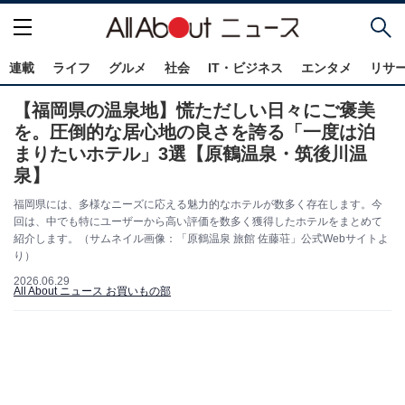
連載
ライフ
グルメ
社会
IT・ビジネス
エンタメ
リサ
【福岡県の温泉地】慌ただしい日々にご褒美
を。圧倒的な居心地の良さを誇る「一度は泊
まりたいホテル」3選【原鶴温泉・筑後川温
泉】
福岡県には、多様なニーズに応える魅力的なホテルが数多く存在します。今
回は、中でも特にユーザーから高い評価を数多く獲得したホテルをまとめて
紹介します。（サムネイル画像：「原鶴温泉 旅館 佐藤荘」公式Webサイトよ
り）
2026.06.29
All About ニュース お買いもの部