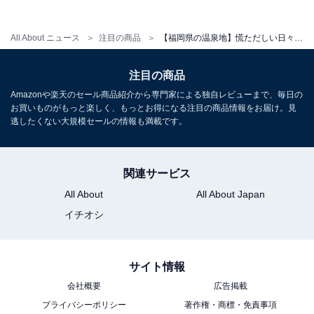
All About ニュース
注目の商品
【福岡県の温泉地】慌ただしい日々にご褒美を。圧倒的な居心地の良さを誇る「一度は泊まりたいホテル」3選【原鶴温泉・筑後川温泉】
アクセス
注目の商品
所在地：福岡県うきは市浮羽町古川1099-8
Amazonや楽天のセール商品紹介から専門家による独自レビューまで、毎日の
交通手段：JR筑後大石駅より車で約3分／杷木ICより車
お買いものがもっと楽しく、もっとお得になる注目の商品情報をお届け。見
逃したくない大規模セールの情報も満載です。
で約5分
料金
関連サービス
大人1名（参考価格）：24,820円
All About
All About Japan
※料金は公式Webサイト参考価格
イチオシ
※プラン・部屋により価格は変動します
チェックイン・チェックアウト
サイト情報
会社概要
広告掲載
チェックイン：15:00
プライバシーポリシー
著作権・商標・免責事項
チェックアウト：10:00