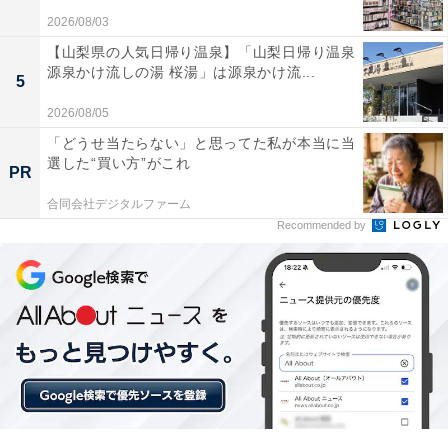
2026/08/03
【山梨県の人気日帰り温泉】「山梨日帰り温泉
源泉かけ流しの湯 桜湯」は源泉かけ流...
5
2026/08/05
「どうせ当たらない」と思ってた私が本当に当
選した“買い方”がこれ
「筑後川温泉 ふくせんか」の口コミは？
PR
合同会社デジタルファーム
「筑後川温泉 ふくせんか」には、以下のような口コミが
Recommended by
寄せられています。
「ミルキィの湯」と呼ばれるトロトロとした泉質の
温泉が素晴らしい
地元の旬の食材を贅沢に使ったお料理がボリューム