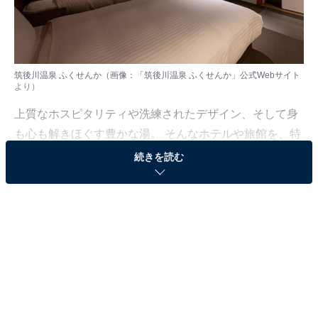
筑後川温泉 ふくせんか（画像：「筑後川温泉 ふくせんか」公式Webサイト
より）
上質なホスピタリティや洗練されたデザイン、そして身
も心も解きほぐす豊かな湯。 そんなホテルや旅館を、特
別な記念日の楽しみにしている人も多いはず。日常を忘
続きを読む
れ、名湯に癒やされながら満たされる非日常の体験は、
何物にも代えがたい時間ですよね。しかし、近年では趣
向を凝らした温泉宿や人気のホテルも多く、どこに滞在
すればよいか迷ってしまう……そんな思いを抱えている
人もいるのではないでしょうか。
そんな人に向けて、All About ニュース編集部が厳選した
人気かつ評価の高い施設を厳選して紹介します。今回取