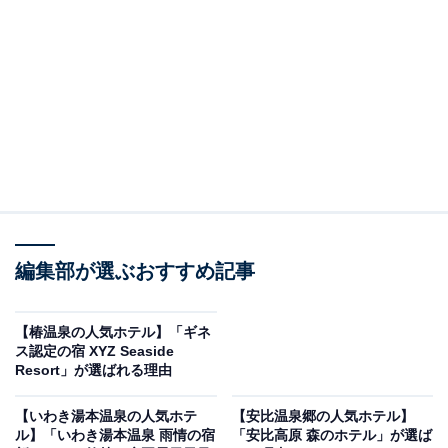
り上げるのは筑後川温泉の「筑後川温泉 ふくせんか」で
す。
※2026年6月時点で、楽天トラベル上の平均評価が4.0超
えのものを紹介しています
編集部が選ぶおすすめ記事
楽天トラベルでホテルを見る
【椿温泉の人気ホテル】「ギネ
ス認定の宿 XYZ Seaside
Resort」が選ばれる理由
【いわき湯本温泉の人気ホテ
【安比温泉郷の人気ホテル】
この記事の執筆者：
All About ニュース お買
ル】「いわき湯本温泉 雨情の宿
「安比高原 森のホテル」が選ば