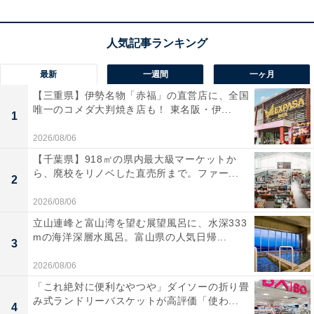
沢な和会席が味わえます。
最新
一週間
一ヶ月
【三重県】伊勢名物「赤福」の直営店に、全国
楽天トラベルでホテルを見る
唯一のコメダ大判焼き店も！ 東名阪・伊...
1
2026/08/06
【千葉県】918㎡の県内最大級マーケットか
ら、廃校をリノベした直売所まで。ファー...
2
2026/08/06
立山連峰と富山湾を望む展望風呂に、水深333
mの海洋深層水風呂。富山県の人気日帰...
3
2026/08/06
「これ絶対に便利なやつや」ダイソーの折り畳
み式ランドリーバスケットが高評価「使わ...
4