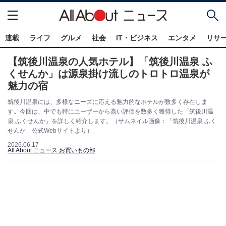
連載
ライフ
グルメ
社会
IT・ビジネス
エンタメ
リサ
【筑後川温泉の人気ホテル】「筑後川温泉 ふ
くせんか」は源泉掛け流しのトロトロ温泉が
魅力の宿
筑後川温泉には、多様なニーズに応える魅力的なホテルが数多く存在しま
す。今回は、中でも特にユーザーから高い評価を数多く獲得した「筑後川温
泉 ふくせんか」を詳しく紹介します。（サムネイル画像：「筑後川温泉 ふく
せんか」公式Webサイトより）
2026.06.17
All About ニュース お買いもの部