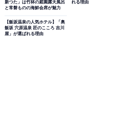
新つた」は竹林の庭園露天風呂
れる理由
いもの部
と常磐ものの海鮮会席が魅力
Amazonのセール商品から売れ筋ランキングまで、毎日のお買いも
【飯坂温泉の人気ホテル】「奥
のがもっと楽しく、もっとお得になる情報をお届け。編集部員によ
飯坂 穴原温泉 匠のこころ 吉川
る独自レビューなど、ここでしか手に入らない情報も満載です。
...続きを読む
屋」が選ばれる理由
※本記事で紹介している商品の購入やサービスの利用により、売上の一部が
オールアバウトに還元されることがあります。
「筑後川温泉 ふくせんか」は源泉掛け流しのトロ
トロ温泉が魅力の宿
「筑後川温泉 ふくせんか」は、筑後川沿いに佇むのどか
な温泉宿です。2023年春には「【露天風呂付特別室】ふ
うか・じゅぬ」や60平米以上の広々とした「【特別室】
ゆじん」などが完成しました。温泉は「ミルキィの湯」
と呼ばれる源泉掛け流しのアルカリ性単純硫黄温泉で、
トロトロとした肌触りが特徴です。食事は地産地消の贅