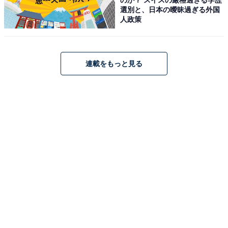
選別と、日本の曖昧過ぎる外国
人政策
アクセス・料金・宿泊情報は？
連載をもっと見る
アクセス
所在地：福岡県うきは市浮羽町古川1099-8
交通手段：JR筑後大石駅より車で約3分／杷木ICより車
で約5分
料金
大人1名（参考価格）：24,820円
※料金は公式Webサイト参考価格
※プラン・部屋により価格は変動します
チェックイン・チェックアウト