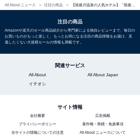
All About ニュース
注目の商品
【筑後川温泉の人気ホテル】「筑後川温泉 ふくせんか」は源泉掛け流しのトロトロ温泉が魅力の宿
チェックイン：15:00
チェックアウト：10:00
注目の商品
※プランにより時間が異なる可能性があります
Amazonや楽天のセール商品紹介から専門家による独自レビューまで、毎日の
お買いものがもっと楽しく、もっとお得になる注目の商品情報をお届け。見
逃したくない大規模セールの情報も満載です。
※掲載されている情報は記事公開時のものです。あらか
じめご了承ください。
また、記事中の宿泊プランを予約すると、売上の一部が
関連サービス
オールアバウトに還元されることがあります。
All About
All About Japan
イチオシ
こちらもおすすめ
【氷見温泉郷の人気ホテル】「なだうら温泉元
湯 磯波風」は源泉かけ流しの湯と日本海の絶景
サイト情報
が魅力
会社概要
広告掲載
プライバシーポリシー
著作権・商標・免責事項
当サイトの情報についての注意
All About ニュースについて