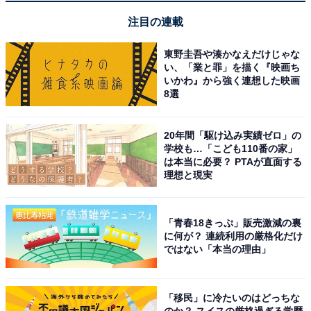
満点で美味しい
注目の連載
東野圭吾や湊かなえだけじゃな
ビールやジュースが無料で楽しめるラウンジのサー
い、「業と罪」を描く『映画ち
いかわ』から強く連想した映画
ビスが嬉しい
8選
20年間「駆け込み実績ゼロ」の
学校も…「こども110番の家」
は本当に必要？ PTAが直面する
理想と現実
「青春18きっぷ」販売激減の裏
に何が？ 連続利用の厳格化だけ
ではない「本当の理由」
「移民」に冷たいのはどっちな
のか？ スイスの厳格過ぎる学歴