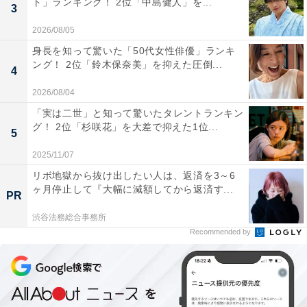
ト」ランキング！ 2位「中島健人」を...
3
2026/08/05
身長を知って驚いた「50代女性俳優」ランキ
1位は、俳優の菅田将暉さんでした。
ング！ 2位「鈴木保奈美」を抑えた圧倒...
4
2026/08/04
2009年9月から2010年8月に放送された『仮面ライダー
「実は二世」と知って驚いたタレントランキン
W』（テレビ朝日系）で俳優デビューにして連ドラ初主
グ！ 2位「杉咲花」を大差で抑えた1位...
5
演を果たし、フィリップ役として桐山漣さんとW主演を
2025/11/07
務めました。2026年度のNHK大河ドラマ『豊臣兄弟！』
リボ地獄から抜け出したい人は、返済を3～6
に竹中半兵衛役で出演しているほか、同年6月19日に公
ヶ月停止して『大幅に減額してから返済す...
PR
開された映画『黒牢城』では黒田官兵衛役を演じるな
ど、多方面で高い評価を得ています。
渋谷法務総合事務所
Recommended by
あわせて読みたい
絵になると思う俳優の「芸能人夫婦」ランキ
ング！ 2位「菅田将暉×小松菜奈」を抑えた1
位は？【2026年調査】