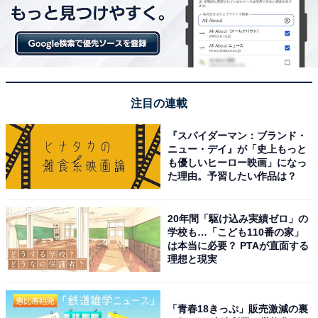
この記事の執筆者：
All About ニュース編集
部
「All About ニュース」は、ネットの話題から世の中の動きまで、暮
注目の連載
らしの中にあふれる「なぜ？」「どうして？」を分かりやすく伝え
るAll About発のニュースメディアです。お金や仕事、恋愛、ITに関
...続きを読む
する疑問に対して専門家が分かりやすく回答するほか、エンタメ情
『スパイダーマン：ブランド・
ニュー・デイ』が「史上もっと
報やSNSで話題のトピックスを紹介しています。
も優しいヒーロー映画」になっ
た理由。予習したい作品は？
次ページ
5位までのランキング結果を見る
20年間「駆け込み実績ゼロ」の
学校も…「こども110番の家」
は本当に必要？ PTAが直面する
理想と現実
「青春18きっぷ」販売激減の裏