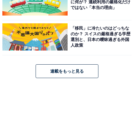
に何が？ 連続利用の厳格化だけ
ではない「本当の理由」
「移民」に冷たいのはどっちな
のか？ スイスの厳格過ぎる学歴
選別と、日本の曖昧過ぎる外国
人政策
こちらもおすすめ
「背まで高いと思わなかった」“身長を知って驚
連載をもっと見る
いた40代男性俳優”ランキング！ 1位は？【2026
年調査】