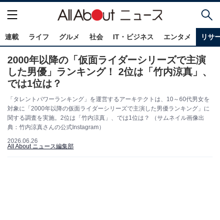
連載
ライフ
グルメ
社会
IT・ビジネス
エンタメ
リサ
2000年以降の「仮面ライダーシリーズで主演
した男優」ランキング！ 2位は「竹内涼真」、
では1位は？
「タレントパワーランキング」を運営するアーキテクトは、10～60代男女を
対象に「2000年以降の仮面ライダーシリーズで主演した男優ランキング」に
関する調査を実施。2位は「竹内涼真」、では1位は？ （サムネイル画像出
典：竹内涼真さんの公式Instagram）
2026.06.26
All About ニュース編集部