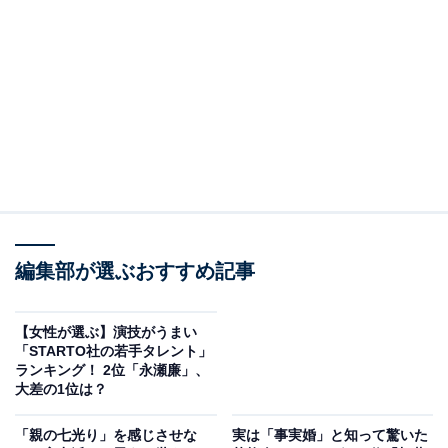
2位は、俳優の竹内涼真さんでした。
2014年10月から2015年9月にかけて放送された『仮面ラ
イダードライブ』（テレビ朝日系）で連ドラ初主演を飾
り、元警視庁捜査一課の泊進ノ介役を演じました。2026
編集部が選ぶおすすめ記事
年1月期のドラマ『再会〜Silent Truth〜』（テレビ朝日
系）で主演を務めたほか、同年4月から5月に上演された
ミュージカル『奇跡を呼ぶ男』でも主演を務めるなど、
【女性が選ぶ】演技がうまい
「STARTO社の若手タレント」
目覚ましい活躍を見せています。
ランキング！ 2位「永瀬廉」、
大差の1位は？
あわせて読みたい
「親の七光り」を感じさせな
実は「事実婚」と知って驚いた
イメージよりも高身長だった「30代男性俳