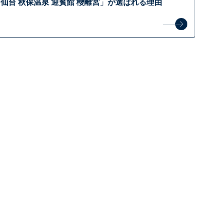
仙台 秋保温泉 迎賓館 櫻離宮」が選ばれる理由