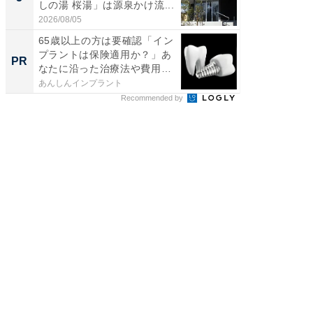
しの湯 桜湯」は源泉かけ流...
は和の
が...
2026/08/05
2026/08/0
65歳以上の方は要確認「イン
65歳以
プラントは保険適用か？」あ
んなお
PR
PR
なたに沿った治療法や費用
ト治療の
を...
あんしんインプラント
あんしん
Recommended by