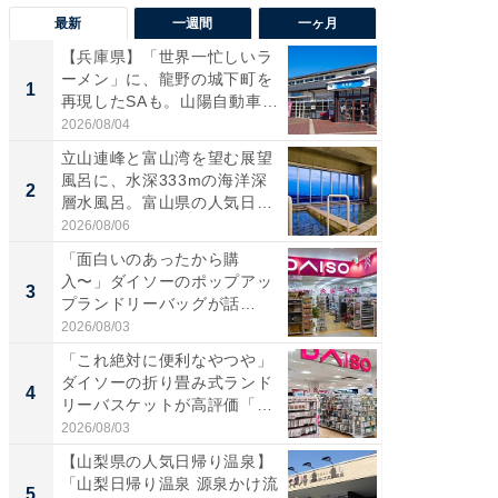
最新
一週間
一ヶ月
【兵庫県】「世界一忙しいラ
【兵庫
ーメン」に、龍野の城下町を
ーメン
1
1
再現したSAも。山陽自動車
再現した
道...
道...
2026/08/04
2026/08/0
立山連峰と富山湾を望む展望
【三重
風呂に、水深333mの海洋深
「鈴鹿天
2
2
層水風呂。富山県の人気日
は100
帰...
2026/08/06
2026/08/0
「面白いのあったから購
ステラ
入〜」ダイソーのポップアッ
詰め放題
3
3
プランドリーバッグが話
00円で「
題。“さま...
2026/08/03
2026/08/0
「これ絶対に便利なやつや」
「ミニオ
ダイソーの折り畳み式ランド
ッグ！ 
4
4
リーバスケットが高評価「使
ど、夏限
わ...
2026/08/03
2026/08/0
【山梨県の人気日帰り温泉】
【埼玉
「山梨日帰り温泉 源泉かけ流
「行田天
5
5