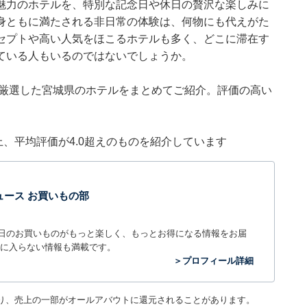
魅力のホテルを、特別な記念日や休日の贅沢な楽しみに
身ともに満たされる非日常の体験は、何物にも代えがた
セプトや高い人気をほこるホテルも多く、どこに滞在す
ている人もいるのではないでしょうか。
集部が厳選した宮城県のホテルをまとめてご紹介。評価の高い
件以上、平均評価が4.0超えのものを紹介しています
t ニュース お買いもの部
毎日のお買いものがもっと楽しく、もっとお得になる情報をお届
に入らない情報も満載です。
＞プロフィール詳細
り、売上の一部がオールアバウトに還元されることがあります。