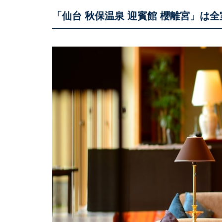
「仙台 秋保温泉 迎賓館 櫻離宮」は