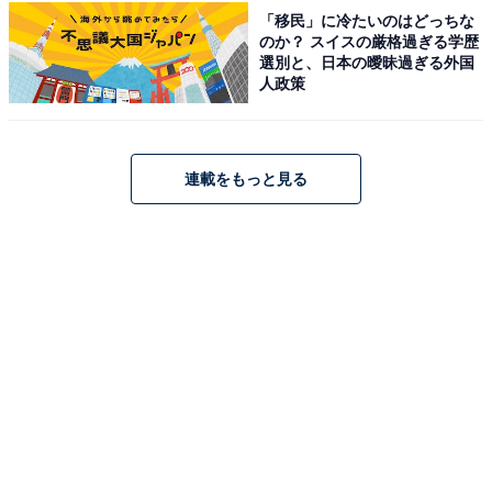
「移民」に冷たいのはどっちな
奥湯河原に佇む「湯河原温泉 青巒荘(せいらんそう)」
のか？ スイスの厳格過ぎる学歴
は、創業から間もなく100年を迎える昭和の古き良き懐
選別と、日本の曖昧過ぎる外国
人政策
かしさを遺す宿です。落差38mの白龍の滝を眼前に仰ぐ
「仙境野天風呂」や「野天風呂 竹林の湯」で豊かな湯を
堪能できます。食事処で素材の味を活かした自信作「美
食ビュッフェ」を楽しめるほか、滞年中飲み放題のオー
連載をもっと見る
ルインクルーシブドリンクコーナーも魅力です。
楽天トラベルでホテルを見る