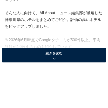
そんな人に向けて、All About ニュース編集部が厳選した
神奈川県のホテルをまとめてご紹介。評価の高いホテル
をピックアップしました。
※2026年6月時点でGoogleクチコミが500件以上、平均
評価が4.0超えのものを紹介しています
続きを読む
この記事の執筆者：
All About ニュース お買
いもの部
Amazonのセール商品から売れ筋ランキングまで、毎日のお買いも
のがもっと楽しく、もっとお得になる情報をお届け。編集部員によ
る独自レビューなど、ここでしか手に入らない情報も満載です。
...続きを読む
※本記事で紹介している商品の購入やサービスの利用により、売上の一部が
オールアバウトに還元されることがあります。