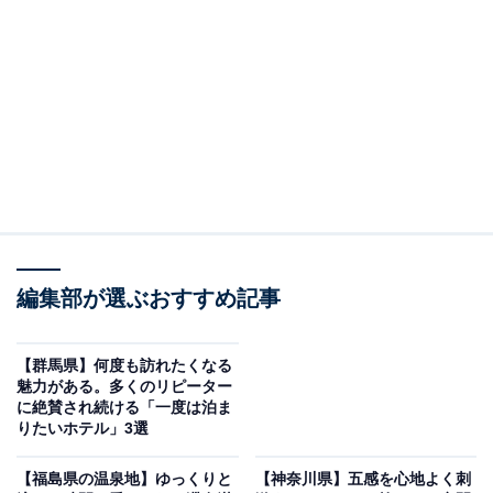
「箱根湯本温泉 ホテルおくゆもと」は須雲川のせ
せらぎとオープンキッチンのアツアツ料理が魅力
編集部が選ぶおすすめ記事
【群馬県】何度も訪れたくなる
魅力がある。多くのリピーター
に絶賛され続ける「一度は泊ま
りたいホテル」3選
【福島県の温泉地】ゆっくりと
【神奈川県】五感を心地よく刺
箱根湯本温泉 ホテルおくゆもと（画像：「箱根湯本温泉 ホテルおくゆも