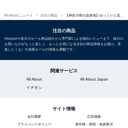
アクセス
All About ニュース
注目の商品
【神奈川県の温泉地】ゆっくりと流れる時間を愛おしむ。滞在満足度のクチコミが素晴らしい「一度は泊まりたいホテル」3選【箱根湯本温泉・湯河原温泉・仙石原温泉】
所在地：神奈川県足柄下郡湯河原町宮上679
交通手段：JR湯河原駅より奥湯河原行のバスで約20分／
注目の商品
東名厚木ICから小田原厚木道路へ、湯河原方面へ約60分
Amazonや楽天のセール商品紹介から専門家による独自レビューまで、毎日の
お買いものがもっと楽しく、もっとお得になる注目の商品情報をお届け。見
逃したくない大規模セールの情報も満載です。
料金
大人1名（参考価格）：17,000円
※料金は公式Webサイト参考価格
関連サービス
※プラン・部屋により価格は変動します
All About
All About Japan
イチオシ
チェックイン・チェックアウト
チェックイン：15:00
サイト情報
チェックアウト：10:00
会社概要
広告掲載
※プランにより時間が異なる可能性があります
プライバシーポリシー
著作権・商標・免責事項