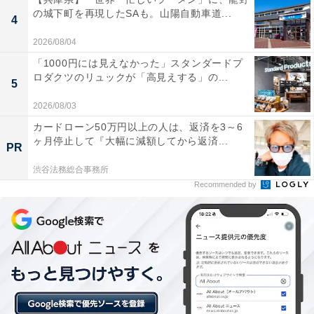
あわせて読みたい
の城下町を再現したSAも。山陽自動車道...
4
【箱根湯本温泉の人気ホテル】「箱根湯本温
2026/08/04
泉 ホテルおくゆもと」は須雲川のせせらぎと
オープンキッチンのアツアツ料理が魅力
「1000円には見えなかった」スタンダードプ
ロダクツのリュックが「高見えする」の...
5
2026/08/03
カードローン50万円以上の人は、返済を3～6
ヶ月停止して『大幅に減額してから返済...
PR
渋谷法務総合事務所
Recommended by