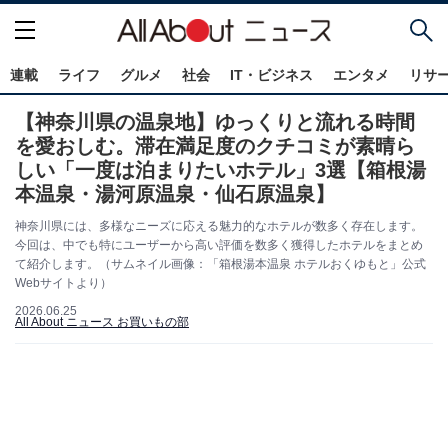
連載
ライフ
グルメ
社会
IT・ビジネス
エンタメ
リサ
【神奈川県の温泉地】ゆっくりと流れる時間
を愛おしむ。滞在満足度のクチコミが素晴ら
しい「一度は泊まりたいホテル」3選【箱根湯
本温泉・湯河原温泉・仙石原温泉】
神奈川県には、多様なニーズに応える魅力的なホテルが数多く存在します。
今回は、中でも特にユーザーから高い評価を数多く獲得したホテルをまとめ
て紹介します。（サムネイル画像：「箱根湯本温泉 ホテルおくゆもと」公式
Webサイトより）
2026.06.25
All About ニュース お買いもの部