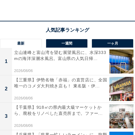
アクセス
所在地：神奈川県足柄下郡箱根町湯本茶屋211
交通手段：箱根湯本駅よりホテル無料送迎バスで約10分
／箱根湯本駅より旅館組合巡回送迎バスBコース乗車
最新
一週間
一ヶ月
立山連峰と富山湾を望む展望風呂に、水深333
料金
mの海洋深層水風呂。富山県の人気日帰...
1
大人1名（参考価格）：25,300円
2026/08/06
※料金は公式Webサイト参考価格
【三重県】伊勢名物「赤福」の直営店に、全国
※プラン・部屋により価格は変動します
唯一のコメダ大判焼き店も！ 東名阪・伊...
2
チェックイン・チェックアウト
2026/08/06
【千葉県】918㎡の県内最大級マーケットか
チェックイン：15:00
ら、廃校をリノベした直売所まで。ファー...
3
チェックアウト：11:00
※プランにより時間が異なる可能性があります
2026/08/06
【兵庫県】「世界一忙しいラーメン」に、龍野