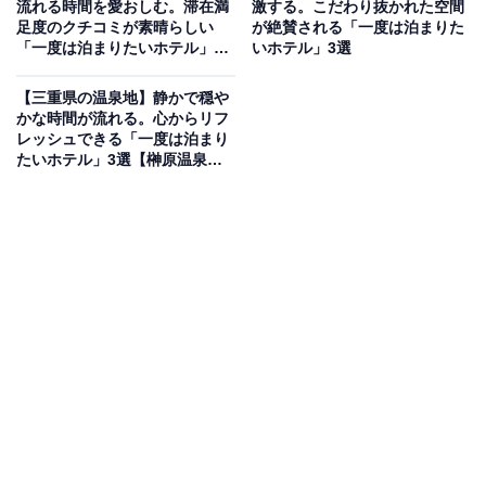
流れる時間を愛おしむ。滞在満
激する。こだわり抜かれた空間
と」公式Webサイトより）
足度のクチコミが素晴らしい
が絶賛される「一度は泊まりた
「一度は泊まりたいホテル」3
いホテル」3選
「箱根湯本温泉 ホテルおくゆもと」は、須雲川のせせら
選【いわき湯本温泉・母畑温
ぎが心地よい男女別の露天風呂が自慢の宿。殿方露天風
泉・飯坂温泉】
【三重県の温泉地】静かで穏や
呂「滝観の湯」やご婦人露天風呂「ふじの湯」で豊かな
かな時間が流れる。心からリフ
レッシュできる「一度は泊まり
自然を感じながら寛げます。食事は、お食事処「山里」
たいホテル」3選【榊原温泉・
のオープンキッチンにて、出来立てアツアツのステーキ
鳥羽温泉郷】
や天ぷらを含む料理を心ゆくまで堪能できます。
楽天トラベルでホテルを見る