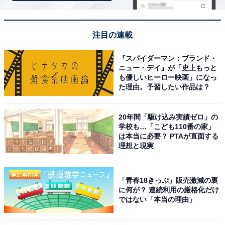
「湯河原温泉 青巒荘」は白龍の滝を仰ぐ野天風呂
と美食ビュッフェが自慢
注目の連載
『スパイダーマン：ブランド・
ニュー・デイ』が「史上もっと
も優しいヒーロー映画」になっ
た理由。予習したい作品は？
20年間「駆け込み実績ゼロ」の
学校も…「こども110番の家」
は本当に必要？ PTAが直面する
理想と現実
「青春18きっぷ」販売激減の裏
に何が？ 連続利用の厳格化だけ
ではない「本当の理由」
湯河原温泉 青巒荘（画像：「湯河原温泉 青巒荘」公式Webサイトより）