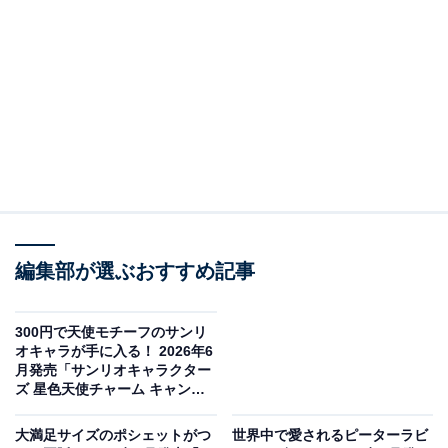
編集部が選ぶおすすめ記事
300円で天使モチーフのサンリ
リラックマ ぎゅぎゅっとフェイス シリコンがまぐち（画像出典：アイピー
オキャラが手に入る！ 2026年6
フォー）
月発売「サンリオキャラクター
ズ 星色天使チャーム キャンデ
アイピーフォーから2026年6月に発売される「リラック
ィピンクver.」全5種が見逃せな
マ ぎゅぎゅっとフェイス シリコンがまぐち」（税込400
い【最新ガチャ情報】
大満足サイズのポシェットがつ
世界中で愛されるピーターラビ
円）。全5種のラインアップとなっています。