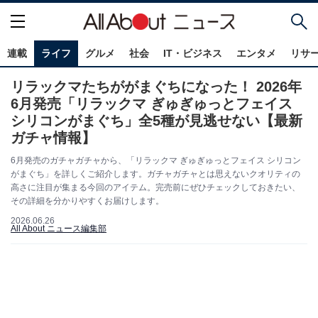
連載
ライフ
グルメ
社会
IT・ビジネス
エンタメ
リサ
リラックマたちががまぐちになった！ 2026年
6月発売「リラックマ ぎゅぎゅっとフェイス
シリコンがまぐち」全5種が見逃せない【最新
ガチャ情報】
6月発売のガチャガチャから、「リラックマ ぎゅぎゅっとフェイス シリコン
がまぐち」を詳しくご紹介します。ガチャガチャとは思えないクオリティの
高さに注目が集まる今回のアイテム。完売前にぜひチェックしておきたい、
その詳細を分かりやすくお届けします。
2026.06.26
All About ニュース編集部