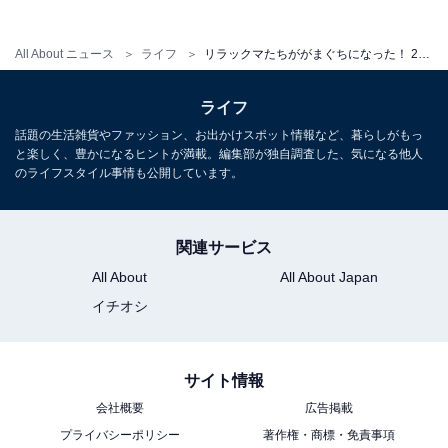
All About ニュース
ライフ
リラックマたちががまぐちになった！ 2026年6月発売「リラックマ ぎゅぎゅっとフェイス シリコンがまぐち」全5種が見逃せない【最新ガチャ情報】
こちらもおすすめ
300円でうれしい！ 2026年6月発売「エスター
バニー アクリルチャーム」全7種が見逃せない
ライフ
【最新ガチャ情報】
話題の生活雑貨やファッション、お出かけスポット情報など、暮らしがもっ
と楽しく、豊かになるヒントが満載。編集部が独自調査した、気になる他人
のライフスタイル事情も公開しています。
関連サービス
All About
All About Japan
イチオシ
サイト情報
会社概要
広告掲載
プライバシーポリシー
著作権・商標・免責事項