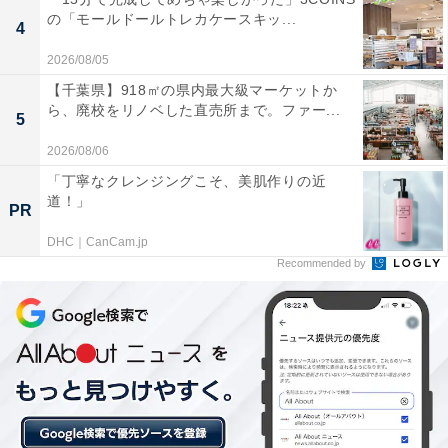
の「モールドールトレカケースキッ...
4
詳細情報
2026/08/05
【千葉県】918㎡の県内最大級マーケットか
商品名
ら、廃校をリノベした直売所まで。ファー...
5
リラックマ ぎゅぎゅっとフェイス シリコンがまぐち
2026/08/06
「丁寧なクレンジングこそ、美肌作りの近
メーカー
道！」
PR
アイピーフォー
DHC｜CanCam.jp
Recommended by
発売日
2026年6月
価格
税込400円