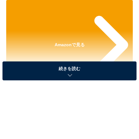
Amazonで見る
続きを読む
※本記事で紹介している商品の購入やサービスの利用により、売上の一部が
オールアバウトに還元されることがあります。
「リラックマ ぎゅぎゅっとフェイス シリコンがま
ぐち」が見逃せない！