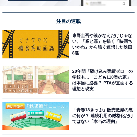
ラインアップ
全5種
注目の連載
・リラックマ（口開き）
・リラックマ（口閉じ）
東野圭吾や湊かなえだけじゃな
い、「業と罪」を描く『映画ち
・コリラックマ
いかわ』から強く連想した映画
・キイロイトリ
8選
・チャイロイコグマ
20年間「駆け込み実績ゼロ」の
学校も…「こども110番の家」
は本当に必要？ PTAが直面する
理想と現実
「青春18きっぷ」販売激減の裏
Amazonで見る
に何が？ 連続利用の厳格化だけ
ではない「本当の理由」