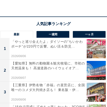
てカプセルトイに登場しました。サイズは約57mmと持
ち運びにも便利な大きさです。リラックマたちの顔がぎ
ゅぎゅっと詰まった愛らしいデザインで、日常使いの小
物を収納するのにぴったりなアイテムに仕上がっていま
す。
最新
一週間
一ヶ月
「やっと巡り会えたよ」ダイソーの“ちいかわ
ポーチ”が220円で反響。ぬい活＆防災...
1
2026/08/06
【愛知県】無料の動物園＆観光牧場に、市初の
天然温泉も！ 高速道路のハイウェイオア...
2
2026/08/07
【三重県】伊勢名物「赤福」の直営店に、全国
唯一のコメダ大判焼き店も！ 東名阪・伊...
3
2026/08/06
「15分で完成してめちゃ楽しかった」3COINS