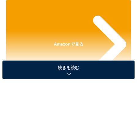
Amazonで見る
続きを読む
※本記事で紹介している商品の購入やサービスの利用により、売上の一部が
オールアバウトに還元されることがあります。
「PETER RABBIT ネックストラップ」が見逃せな
い！