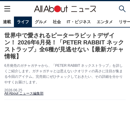
連載
ライフ
グルメ
社会
IT・ビジネス
エンタメ
リサ
世界中で愛されるピーターラビットデザイ
ン！ 2026年6月発！「PETER RABBIT ネック
ストラップ」全6種が見逃せない【最新ガチャ
情報】
6月発売のガチャガチャから、「PETER RABBIT ネックストラップ」を詳し
くご紹介します。ガチャガチャとは思えないクオリティの高さに注目が集ま
る今回のアイテム。完売前にぜひチェックしておきたい、その詳細を分かり
やすくお届けします。
2026.06.25
All About ニュース編集部