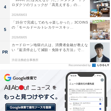
ロダクツのリュックが「高見えする」の...
4
詳細情報
2026/08/03
「15分で完成してめちゃ楽しかった」3COINS
商品名
の「モールドールトレカケースキッ...
5
PETER RABBIT ネックストラップ
2026/08/05
カードローン地獄の人は、消費者金融が教えな
メーカー
い『返済停止して減額・免除する方法』で...
PR
アイピーフォー
渋谷法務総合事務所
Recommended by
発売日
2026年6月
価格
税込400円