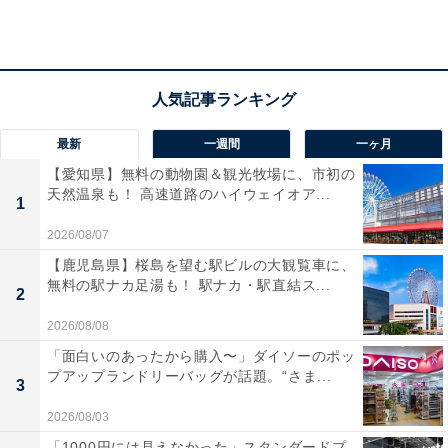
ップ部は最長約1150mmのサイズ感で、首から下げるの
に最適な長さとなっています。さらに左右どちらにも取
り付けられるWナスカン仕様を採用しており、カードケ
ースや鍵などを便利に持ち運べる機能性の高さが魅力で
す。
最新
一週間
一ヶ月
【愛知県】無料の動物園＆観光牧場に、市初の
天然温泉も！ 高速道路のハイウェイオア...
1
2026/08/07
【鹿児島県】桜島を望む駅ビルの大観覧車に、
無料の駅ナカ足湯も！ 駅ナカ・駅直結ス...
2
2026/08/08
「面白いのあったから購入〜」ダイソーのポッ
プアップランドリーバッグが話題。“さま...
3
2026/08/03
「1000円には見えなかった」スタンダードプ