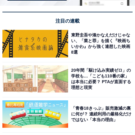
ラインアップ
全6種
注目の連載
・A
東野圭吾や湊かなえだけじゃな
・B
い、「業と罪」を描く『映画ち
・C
いかわ』から強く連想した映画
8選
・D
・E
・F
20年間「駆け込み実績ゼロ」の
学校も…「こども110番の家」
は本当に必要？ PTAが直面する
理想と現実
「青春18きっぷ」販売激減の裏
に何が？ 連続利用の厳格化だけ
ではない「本当の理由」
Amazonで見る