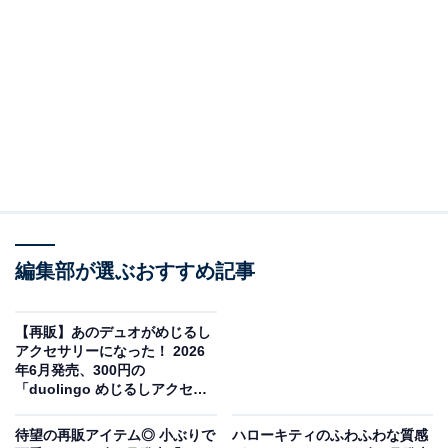
編集部が選ぶおすすめ記事
【再販】あのデュオがめじるし
PETER RABBIT ネックストラップ（画像出典：アイピーフォー）
アクセサリーになった！ 2026
年6月発売、300円の
アイピーフォーから2026年6月に発売される「PETER
「duolingo めじるしアクセサ
RABBIT ネックストラップ」（税込400円）。全6種のラ
リー」全5種が見逃せない【最
新ガチャ情報】
インアップとなっています。
待望の再販アイテム◎ 小ぶりで
ハローキティのふわふわな質感