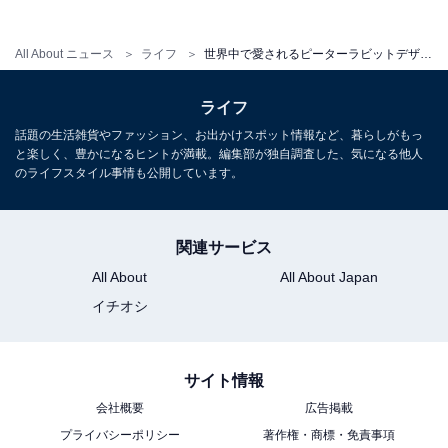
じめご了承ください
All About ニュース
ライフ
世界中で愛されるピーターラビットデザイン！ 2026年6月発！「PETER RABBIT ネックストラップ」全6種が見逃せない【最新ガチャ情報】
こちらもおすすめ
ライフ
300円でこのかわいさ！ 2026年6月発売、高級
話題の生活雑貨やファッション、お出かけスポット情報など、暮らしがもっ
感あふれるメタル仕様の「モンチッチ マーカー
と楽しく、豊かになるヒントが満載。編集部が独自調査した、気になる他人
アクセサリー」全6種が見逃せない【最新ガチャ
のライフスタイル事情も公開しています。
情報】
関連サービス
All About
All About Japan
イチオシ
サイト情報
会社概要
広告掲載
プライバシーポリシー
著作権・商標・免責事項