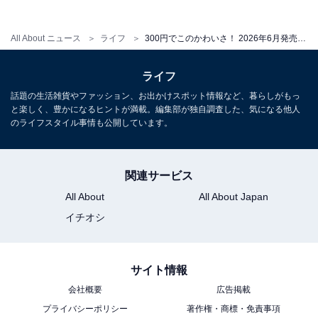
All About ニュース
ライフ
300円でこのかわいさ！ 2026年6月発売、高級感あふれるメタル仕様の「モンチッチ マーカーアクセサリー」全6種が見逃せない【最新ガチャ情報】
こちらもおすすめ
【再販】あのデュオがめじるしアクセサリーに
ライフ
なった！ 2026年6月発売、300円の「duolingo
めじるしアクセサリー」全5種が見逃せない【最
話題の生活雑貨やファッション、お出かけスポット情報など、暮らしがもっ
新ガチャ情報】
と楽しく、豊かになるヒントが満載。編集部が独自調査した、気になる他人
のライフスタイル事情も公開しています。
関連サービス
All About
All About Japan
イチオシ
サイト情報
会社概要
広告掲載
プライバシーポリシー
著作権・商標・免責事項