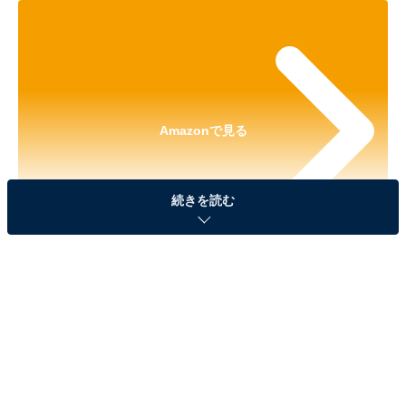
Amazonで見る
続きを読む
※本記事で紹介している商品の購入やサービスの利用により、売上の一部が
オールアバウトに還元されることがあります。
「モンチッチ マーカーアクセサリー」が見逃せな
い！