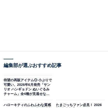
編集部が選ぶおすすめ記事
待望の再販アイテム◎ 小ぶりで
モンチッチ マーカーアクセサリー（画像出典：アイピーフォー）
可愛い、2026年6月発売「サン
リオ ハンギョドン ぬいぐるみ
アイピーフォーから2026年6月に発売される「モンチッ
チャーム」全4種が見逃せない
チ マーカーアクセサリー」（税込300円）。全6種のライ
【最新ガチャ情報】
ンアップとなっています。
ハローキティのふわふわな質感
たまごっちファン必見！ 2026