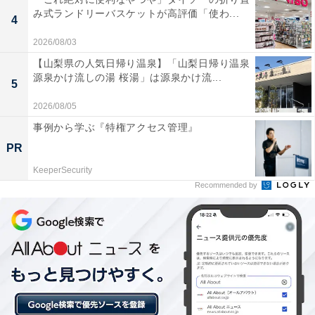
詳細情報
み式ランドリーバスケットが高評価「使わ...
4
2026/08/03
商品名
【山梨県の人気日帰り温泉】「山梨日帰り温泉
源泉かけ流しの湯 桜湯」は源泉かけ流...
5
モンチッチ マーカーアクセサリー
2026/08/05
メーカー
事例から学ぶ『特権アクセス管理』
PR
アイピーフォー
KeeperSecurity
発売日
Recommended by
2026年6月
価格
税込300円
ラインアップ