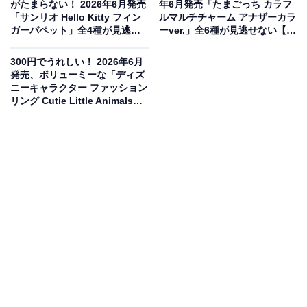
がたまらない！ 2026年6月発売
年6月発売「たまごっち カラフ
「サンリオ Hello Kitty フィン
ルマルチチャーム アナザーカラ
ガーパペット」全4種が見逃せ
ーver.」全6種が見逃せない【最
ない【最新ガチャ情報】
新ガチャ情報】
300円でうれしい！ 2026年6月
発売、ボリューミーな「ディズ
ニーキャラクター ファッション
リング Cutie Little Animals」
全6種が見逃せない【最新ガチ
ャ情報】
高級感あふれるメタル仕様！可愛いめじるしマー
カー
モンチッチの可愛いめじるしマーカーアクセサリーがガ