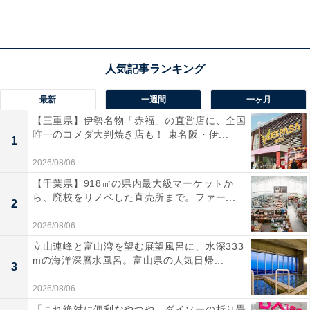
チャガチャに登場しました。 今回のアイテムは、高級感
のあるメタル仕様に仕上げられているのが大きな魅力で
す。 お気に入りの持ち物に可愛く目印を付けられるだけ
でなく、上質な質感をあわせて楽しむことができます。
最新
一週間
一ヶ月
【三重県】伊勢名物「赤福」の直営店に、全国
唯一のコメダ大判焼き店も！ 東名阪・伊...
1
2026/08/06
【千葉県】918㎡の県内最大級マーケットか
ら、廃校をリノベした直売所まで。ファー...
2
2026/08/06
立山連峰と富山湾を望む展望風呂に、水深333
mの海洋深層水風呂。富山県の人気日帰...
3
2026/08/06
「これ絶対に便利なやつや」ダイソーの折り畳