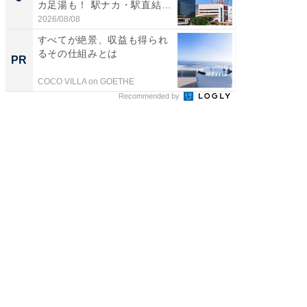
カ足湯も！ 駅ナカ・駅直結
層水風
ス...
帰...
2026/08/08
2026/08/0
すべてが絶景、収益も得られ
【西野
るその仕組みとは
刊『北
PR
PR
くか』
COCO VILLA on GOETHE
FINCHI o
Recommended by