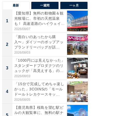
最新
一週間
一ヶ月
【愛知県】無料の動物園＆観
【兵庫
光牧場に、市初の天然温泉
ーメン
1
1
も！ 高速道路のハイウェイオ
再現した
ア...
道...
2026/08/07
2026/08/0
「面白いのあったから購
【三重
入〜」ダイソーのポップアッ
の直営
2
2
プランドリーバッグが話
ダ大判焼
題。“さま...
伊...
2026/08/03
2026/08/0
「1000円には見えなかった」
【千葉県
スタンダードプロダクツのリ
級マー
3
3
ュックが「高見えする」の...
ノベし
ー...
2026/08/03
2026/08/0
「15分で完成してめちゃ楽し
「100
かった」3COINSの「モール
スタン
4
4
ドールトレカケースキッ...
ュックが
2026/08/05
2026/08/0
【鹿児島県】桜島を望む駅ビ
立山連
ルの大観覧車に、無料の駅ナ
風呂に、
5
5