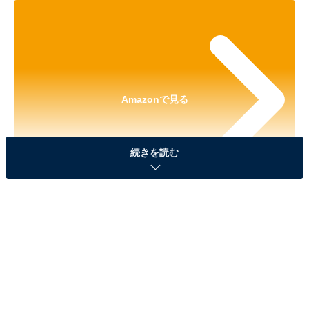
Amazonで見る
続きを読む
※本記事で紹介している商品の購入やサービスの利用により、売上の一部が
オールアバウトに還元されることがあります。
「サンリオキャラクターズ ローラー付き消しゴム
風キーホルダー」が見逃せない！