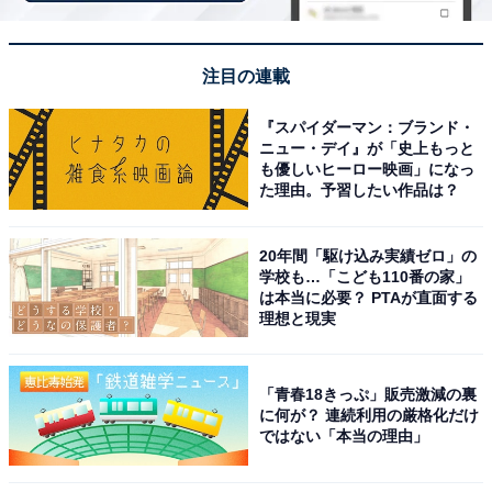
価格
税込400円
注目の連載
ラインアップ
『スパイダーマン：ブランド・
ニュー・デイ』が「史上もっと
全5種
も優しいヒーロー映画」になっ
・ハローキティ
た理由。予習したい作品は？
・シナモロール
・コロコロクリリン
20年間「駆け込み実績ゼロ」の
・ウサハナ
学校も…「こども110番の家」
は本当に必要？ PTAが直面する
・マイメロディ
理想と現実
「青春18きっぷ」販売激減の裏
に何が？ 連続利用の厳格化だけ
ではない「本当の理由」