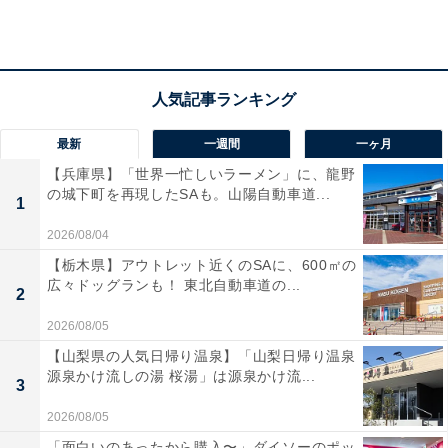
本アイテムは、昔懐かしい「ローラー付き消しゴム」を
モチーフにしたユニークなチャームです。サンリオの人
気キャラクターたちがデザインされたかわいらしい仕上
がりになっています。デザイン性だけでなく、実際に小
物を中に入れて持ち運ぶこともできる実用的な仕様で
す。2026年1月に発売された人気商品の待望の再販とな
最新
一週間
一ヶ月
っています。
【兵庫県】「世界一忙しいラーメン」に、龍野
の城下町を再現したSAも。山陽自動車道...
1
2026/08/04
【栃木県】アウトレット近くのSAに、600㎡の
広々ドッグランも！ 東北自動車道の...
2
2026/08/05
【山梨県の人気日帰り温泉】「山梨日帰り温泉
源泉かけ流しの湯 桜湯」は源泉かけ流...
3
2026/08/05
「面白いのあったから購入〜」ダイソーのポッ