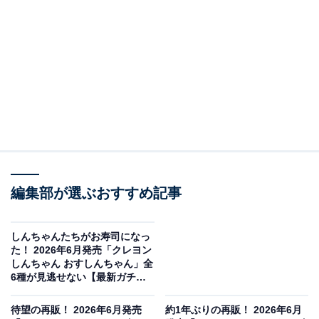
編集部が選ぶおすすめ記事
しんちゃんたちがお寿司になっ
サンリオキャラクターズ ローラー付き消しゴム風キーホルダー（画像出
た！ 2026年6月発売「クレヨン
典：ベネリック）
しんちゃん おすしんちゃん」全
6種が見逃せない【最新ガチャ
ベネリックから2026年6月に発売される「サンリオキャ
情報】
ラクターズ ローラー付き消しゴム風キーホルダー」（税
待望の再販！ 2026年6月発売
約1年ぶりの再販！ 2026年6月
込400円）。全5種のラインアップとなっています。