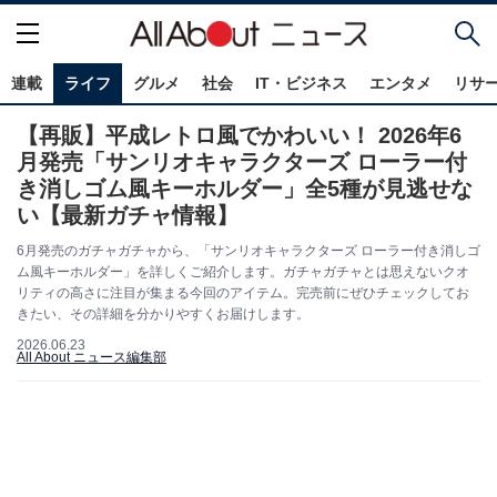
連載
ライフ
グルメ
社会
IT・ビジネス
エンタメ
リサ
【再販】平成レトロ風でかわいい！ 2026年6
月発売「サンリオキャラクターズ ローラー付
き消しゴム風キーホルダー」全5種が見逃せな
い【最新ガチャ情報】
6月発売のガチャガチャから、「サンリオキャラクターズ ローラー付き消しゴ
ム風キーホルダー」を詳しくご紹介します。ガチャガチャとは思えないクオ
リティの高さに注目が集まる今回のアイテム。完売前にぜひチェックしてお
きたい、その詳細を分かりやすくお届けします。
2026.06.23
All About ニュース編集部