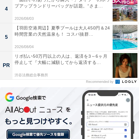
プアップランドリーバッグが話題。“さま...
4
2026/08/03
【羽田空港周辺】夏季プールは大人450円＆24
詳細情報
時間営業の天然温泉も！ コスパ抜群...
5
2026/08/04
商品名
リボ払い50万円以上の人は、返済を3～6ヶ月
サンリオキャラクターズ ローラー付き消しゴム風キーホ
停止して『大幅に減額してから返済する...
PR
ルダー
渋谷法務総合事務所
Recommended by
メーカー
ベネリック
発売日
2026年6月