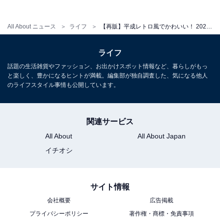
※掲載されている情報は記事公開時のものです。あらか
All About ニュース
ライフ
【再販】平成レトロ風でかわいい！ 2026年6月発売「サンリオキャラクターズ ローラー付き消しゴム風キーホルダー」全5種が見逃せない【最新ガチャ情報】
じめご了承ください
ライフ
話題の生活雑貨やファッション、お出かけスポット情報など、暮らしがもっ
こちらもおすすめ
と楽しく、豊かになるヒントが満載。編集部が独自調査した、気になる他人
300円だからコンプしたくなる！ 2026年6月発
のライフスタイル事情も公開しています。
売「リサとガスパール ベーカリーチャーム」全
5種が見逃せない【最新ガチャ情報】
関連サービス
All About
All About Japan
イチオシ
サイト情報
会社概要
広告掲載
プライバシーポリシー
著作権・商標・免責事項