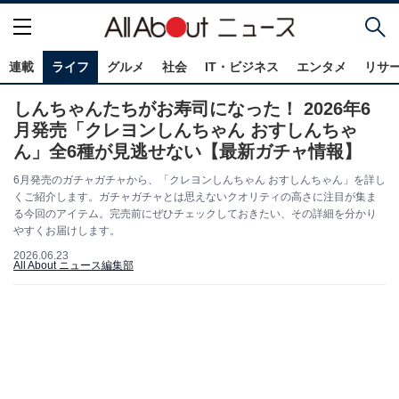
連載
ライフ
グルメ
社会
IT・ビジネス
エンタメ
リサ
しんちゃんたちがお寿司になった！ 2026年6
月発売「クレヨンしんちゃん おすしんちゃ
ん」全6種が見逃せない【最新ガチャ情報】
6月発売のガチャガチャから、「クレヨンしんちゃん おすしんちゃん」を詳し
くご紹介します。ガチャガチャとは思えないクオリティの高さに注目が集ま
る今回のアイテム。完売前にぜひチェックしておきたい、その詳細を分かり
やすくお届けします。
2026.06.23
All About ニュース編集部