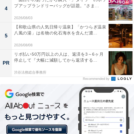
プアップランドリーバッグが話題。“さま...
詳細情報
4
2026/08/03
商品名
【和歌山県の人気日帰り温泉】「かつらぎ温泉
八風の湯」は名物の化石海水を含んだ濃...
5
クレヨンしんちゃん おすしんちゃん
2026/08/08
メーカー
リボ払い50万円以上の人は、返済を3～6ヶ月
停止して『大幅に減額してから返済する...
PR
バンダイ
渋谷法務総合事務所
Recommended by
発売日
2026年6月
価格
税込400円