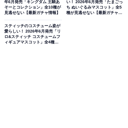
年6月発売「キングダム 王騎あ
い！ 2026年6月発売「たまごっ
そーとコレクション」全10種が
ち ぬいぐるみマスコット」全5
見逃せない【最新ガチャ情報】
種が見逃せない【最新ガチャ情
報】
スティッチのコスチューム姿が
愛らしい！ 2026年6月発売「リ
ロ&スティッチ コスチュームフ
ィギュアマスコット」全4種が
見逃せない【最新ガチャ情報】
お寿司になりきったしんちゃんたちが可愛すぎ
る！
しんちゃんたちがお寿司になりきった、ユニークで可愛
らしいフィギュアが登場しました。それぞれのキャラク
ターがお寿司のネタと組み合わさった、ファン必見の愛