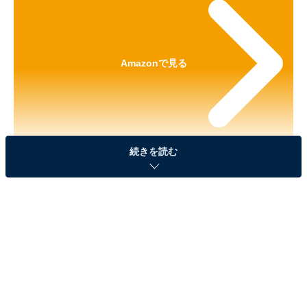
Amazonで見る
続きを読む
※本記事で紹介している商品の購入やサービスの利用により、売上の一部が
オールアバウトに還元されることがあります。
「クレヨンしんちゃん おすしんちゃん」が見逃せ
ない！