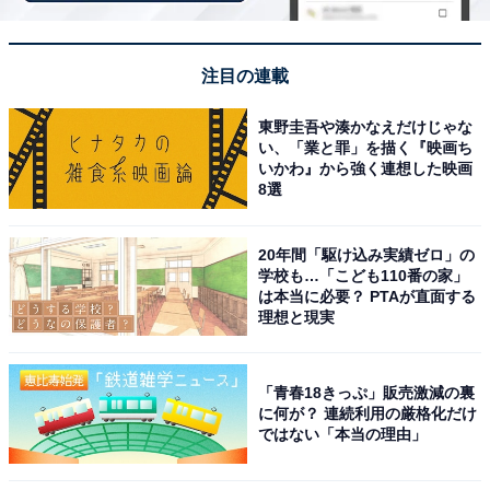
ラインアップ
全6種
・しんちゃん
注目の連載
・ひまわり
東野圭吾や湊かなえだけじゃな
・シロ
い、「業と罪」を描く『映画ち
・ネネちゃんうさぎ
いかわ』から強く連想した映画
8選
・ぶりぶりざえもん
・カンタム・ロボ
20年間「駆け込み実績ゼロ」の
学校も…「こども110番の家」
は本当に必要？ PTAが直面する
理想と現実
「青春18きっぷ」販売激減の裏
に何が？ 連続利用の厳格化だけ
Amazonで見る
ではない「本当の理由」