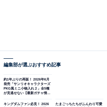
編集部が選ぶおすすめ記事
クレヨンしんちゃん おすしんちゃん（画像出典：バンダイ）
バンダイから2026年6月に発売される「クレヨンしんち
約1年ぶりの再販！ 2026年6月
ゃん おすしんちゃん」（税込400円）。全6種のラインア
発売「サンリオキャラクターズ
PKG風ミニ小物入れ２」全5種
ップとなっています。
が見逃せない【最新ガチャ情
報】
キングダムファン必見！ 2026
たまごっちたちがふんわり可愛