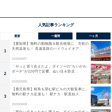
らしい仕上がりとなっています。さらに、全種類にお皿
が付属する仕様となっているのも見逃せないポイント。
サイズは約5.3cmと存在感もあり、お部屋に並べて飾り
たくなるクオリティの高いアイテムです。
最新
一週間
一ヶ月
【愛知県】無料の動物園＆観光牧場に、市初の
天然温泉も！ 高速道路のハイウェイオア...
1
2026/08/07
「やっと巡り会えたよ」ダイソーの“ちいかわ
ポーチ”が220円で反響。ぬい活＆防災...
2
2026/08/06
【鹿児島県】桜島を望む駅ビルの大観覧車に、
無料の駅ナカ足湯も！ 駅ナカ・駅直結ス...
3
2026/08/08
「面白いのあったから購入〜」ダイソーのポッ