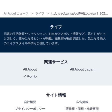
All About ニュース
ライフ
しんちゃんたちがお寿司になった！ 2026年6月発売「クレヨンしんちゃん おすしんちゃん」全6種が見逃せない【最新ガチャ情報】
こちらもおすすめ
待望の再販！ 2026年6月発売「サンリオキャラ
ライフ
クターズ じゆうちょう＆下じきセットチャー
話題の生活雑貨やファッション、お出かけスポット情報など、暮らしがもっ
ム」全6種が見逃せない【最新ガチャ情報】
と楽しく、豊かになるヒントが満載。編集部が独自調査した、気になる他人
のライフスタイル事情も公開しています。
関連サービス
All About
All About Japan
イチオシ
サイト情報
会社概要
広告掲載
プライバシーポリシー
著作権・商標・免責事項