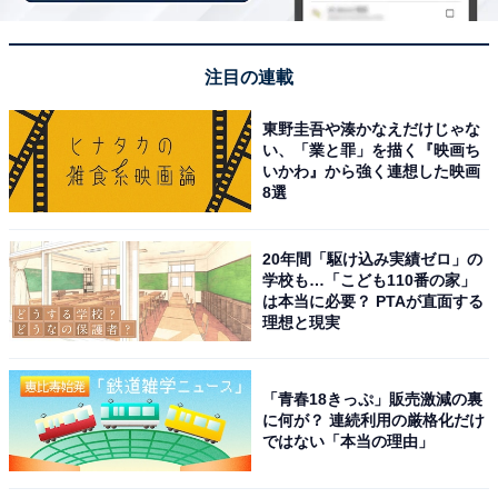
価格
注目の連載
税込400円
東野圭吾や湊かなえだけじゃな
ラインアップ
い、「業と罪」を描く『映画ち
いかわ』から強く連想した映画
全4種
8選
「スイミングスティッチ」
「ヘルピングスティッチ」
20年間「駆け込み実績ゼロ」の
「クッキングスティッチ」
学校も…「こども110番の家」
は本当に必要？ PTAが直面する
「ウォッシャースティッチ」
理想と現実
「青春18きっぷ」販売激減の裏
に何が？ 連続利用の厳格化だけ
ではない「本当の理由」