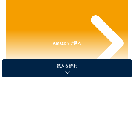
Amazonで見る
続きを読む
※本記事で紹介している商品の購入やサービスの利用により、売上の一部が
オールアバウトに還元されることがあります。
「リロ&スティッチ コスチュームフィギュアマス
コット」が見逃せない！