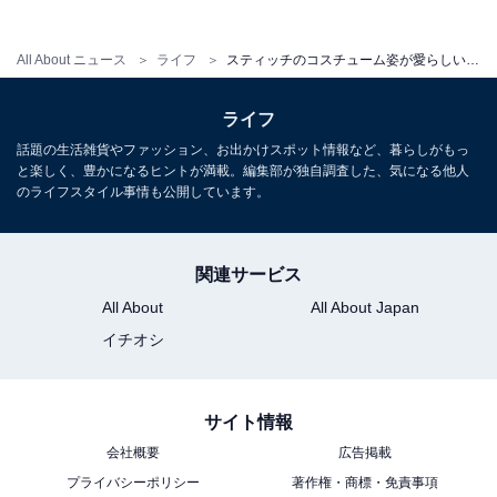
※掲載されている情報は記事公開時のものです。あらか
All About ニュース
ライフ
スティッチのコスチューム姿が愛らしい！ 2026年6月発売「リロ&スティッチ コスチュームフィギュアマスコット」全4種が見逃せない【最新ガチャ情報】
じめご了承ください
ライフ
話題の生活雑貨やファッション、お出かけスポット情報など、暮らしがもっ
こちらもおすすめ
と楽しく、豊かになるヒントが満載。編集部が独自調査した、気になる他人
待望の再販！ 2026年6月発売「ハローキティ な
のライフスタイル事情も公開しています。
かよし！ふわふわフェイスポーチ」全5種が見逃
せない【最新ガチャ情報】
関連サービス
All About
All About Japan
イチオシ
サイト情報
会社概要
広告掲載
プライバシーポリシー
著作権・商標・免責事項