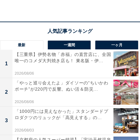
本商品は、ディズニーの人気キャラクター「スティッ
チ」が、作中で披露する印象的なコスチュームに身を包
んだ姿を立体化したフィギュアマスコットです。ライン
ナップには、水着やコック帽姿などが用意されており、
それぞれのシチュエーションに合わせた表情やポージン
グも非常に愛らしく表現されています。ボールチェーン
最新
一週間
一ヶ月
付きの仕様となっているため、バッグやポーチなど好き
【三重県】伊勢名物「赤福」の直営店に、全国
唯一のコメダ大判焼き店も！ 東名阪・伊...
な場所に付けて一緒にお出かけを楽しむことができま
1
す。
2026/08/06
「やっと巡り会えたよ」ダイソーの“ちいかわ
ポーチ”が220円で反響。ぬい活＆防災...
2
2026/08/06
「1000円には見えなかった」スタンダードプ
ロダクツのリュックが「高見えする」の...
3
2026/08/03
【京都府の人気スーパー銭湯】「宇治天然温泉