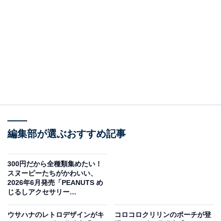
編集部が選ぶおすすめ記事
300円だから全種類集めたい！
リロ&スティッチ コスチュームフィギュアマスコット（画像出典：タカラト
スヌーピーたちがかわいい、
ミーアーツ）
2026年6月発売「PEANUTS め
じるしアクセサリー
タカラトミーアーツから2026年6月に発売される「リロ&
SUMMER」全5種が見逃せない
スティッチ コスチュームフィギュアマスコット」（税込
【最新ガチャ情報】
ウサハナのレトロデザインがキ
コロコロクリリンのポーチが登
400円）。全4種のラインアップとなっています。