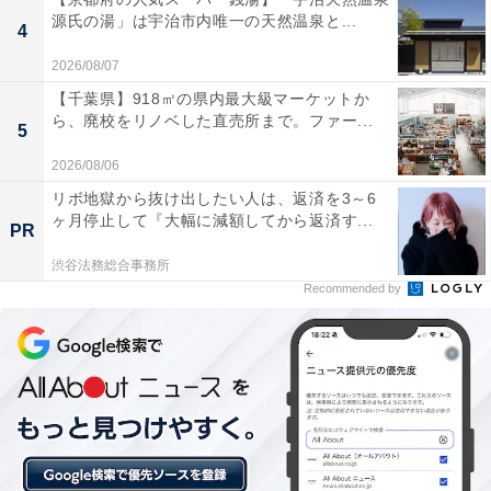
源氏の湯」は宇治市内唯一の天然温泉と...
4
2026/08/07
【千葉県】918㎡の県内最大級マーケットか
ら、廃校をリノベした直売所まで。ファー...
5
詳細情報
2026/08/06
リボ地獄から抜け出したい人は、返済を3～6
ヶ月停止して『大幅に減額してから返済す...
商品名
PR
渋谷法務総合事務所
リロ&スティッチ コスチュームフィギュアマスコット
Recommended by
メーカー
タカラトミーアーツ
発売日
2026年6月