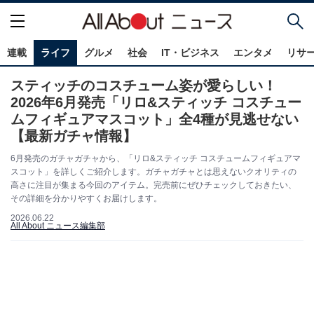
連載
ライフ
グルメ
社会
IT・ビジネス
エンタメ
リサ
スティッチのコスチューム姿が愛らしい！
2026年6月発売「リロ&スティッチ コスチュー
ムフィギュアマスコット」全4種が見逃せない
【最新ガチャ情報】
6月発売のガチャガチャから、「リロ&スティッチ コスチュームフィギュアマ
スコット」を詳しくご紹介します。ガチャガチャとは思えないクオリティの
高さに注目が集まる今回のアイテム。完売前にぜひチェックしておきたい、
その詳細を分かりやすくお届けします。
2026.06.22
All About ニュース編集部