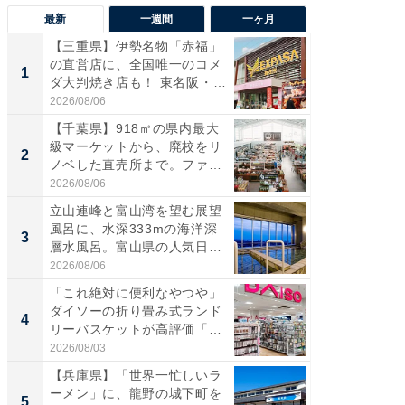
最新
一週間
一ヶ月
【三重県】伊勢名物「赤福」
【兵庫
の直営店に、全国唯一のコメ
ーメン
1
1
ダ大判焼き店も！ 東名阪・
再現した
伊...
道...
2026/08/06
2026/08/0
【千葉県】918㎡の県内最大
【三重
級マーケットから、廃校をリ
「鈴鹿天
2
2
ノベした直売所まで。ファ
は100
ー...
2026/08/06
2026/08/0
立山連峰と富山湾を望む展望
「ミニオ
風呂に、水深333mの海洋深
ッグ！ 
3
3
層水風呂。富山県の人気日
ど、夏限
帰...
2026/08/06
2026/08/0
「これ絶対に便利なやつや」
【埼玉
ダイソーの折り畳み式ランド
「行田天
4
4
リーバスケットが高評価「使
は和の
わ...
が...
2026/08/03
2026/08/0
【兵庫県】「世界一忙しいラ
【石川
ーメン」に、龍野の城下町を
湯】「天
5
5