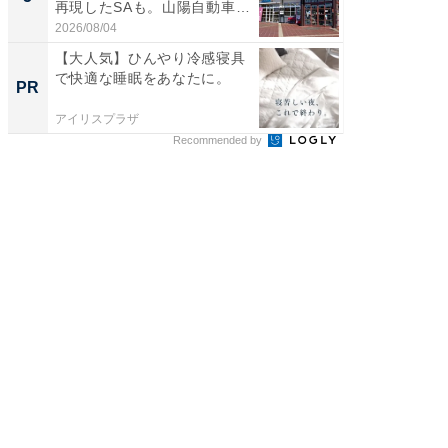
再現したSAも。山陽自動車
賀ゆめ
道...
お...
2026/08/04
2026/08/0
【大人気】ひんやり冷感寝具
「今日
で快適な睡眠をあなたに。
変わるA
PR
PR
が見逃
アイリスプラザ
Amazon
Recommended by