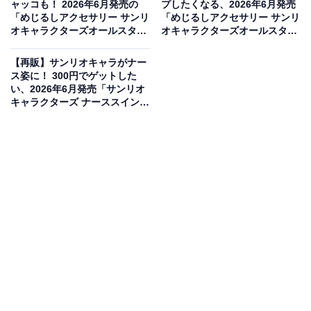
ャッコも！ 2026年6月発売の
プしたくなる、2026年6月発売
「めじるしアクセサリー サンリ
「めじるしアクセサリー サンリ
オキャラクターズオールスター
オキャラクターズオールスター
ズ Part.1」全10種が見逃せない
ズ Part.2」全10種が見逃せない
【最新ガチャ情報】
【最新ガチャ情報】
【再販】サンリオキャラがナー
ス姿に！ 300円でゲットした
い、2026年6月発売「サンリオ
キャラクターズ ナーススイング
マスコット」全5種が見逃せな
い【最新ガチャ情報】
A4サイズがぴったり入る実用性と可愛さを兼ね備
えたトートバッグ
mikkoさんが手がけるLil ala modeから、ファン待望のカ
ラフルなトートバッグが登場しました。サイズは約
H32×W25cmとなっており、A4サイズの書類やノートが
ぴったりと収まる使い勝手の良い大きさが魅力です。カ