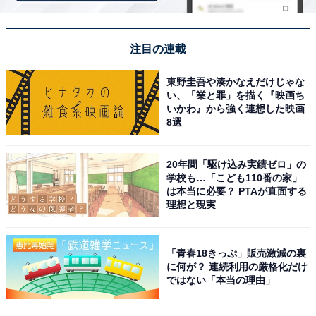
ラインアップ
全5種
・ムース
注目の連載
・キャミー
東野圭吾や湊かなえだけじゃな
・ラテ
い、「業と罪」を描く『映画ち
・スフレ
いかわ』から強く連想した映画
8選
・ナッツ
20年間「駆け込み実績ゼロ」の
学校も…「こども110番の家」
は本当に必要？ PTAが直面する
理想と現実
Amazonで見る
「青春18きっぷ」販売激減の裏
に何が？ 連続利用の厳格化だけ
ではない「本当の理由」