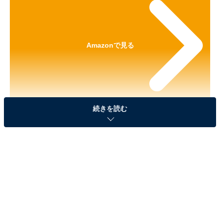
Amazonで見る
続きを読む
※本記事で紹介している商品の購入やサービスの利用により、売上の一部が
オールアバウトに還元されることがあります。
「Lil ala mode カラフルトート」が見逃せない！