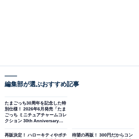
Lil ala mode カラフルトート（画像出典：パレード）
編集部が選ぶおすすめ記事
パレードから2026年6月に発売される「Lil ala mode カラ
フルトート」（税込500円）。全5種のラインアップとな
たまごっち30周年を記念した特
っています。
別仕様！ 2026年6月発売「たま
ごっち ミニチュアチャームコレ
クション 30th Anniversary
Edition」全10種が見逃せない
【最新ガチャ情報】
再販決定！ ハローキティやポチ
待望の再販！ 300円だからコン