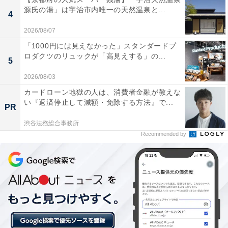
源氏の湯」は宇治市内唯一の天然温泉と...
詳細情報
4
2026/08/07
商品名
「1000円には見えなかった」スタンダードプ
ロダクツのリュックが「高見えする」の...
5
Lil ala mode カラフルトート
2026/08/03
メーカー
カードローン地獄の人は、消費者金融が教えな
い『返済停止して減額・免除する方法』で...
PR
パレード
渋谷法務総合事務所
Recommended by
発売日
2026年6月
価格
税込500円