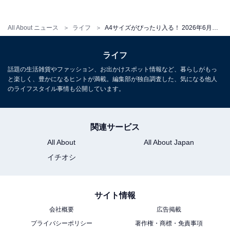
こちらもおすすめ
All About ニュース
ライフ
A4サイズがぴったり入る！ 2026年6月発売「Lil ala mode カラフルトート」全5種が見逃せない【最新ガチャ情報】
アニマルデザインのキャラがかわいい！ 2026年
6月発売「ハイキュー!! めじるしアクセサリー
ライフ
アニマルver.1」全6種が見逃せない【最新ガチ
ャ情報】
話題の生活雑貨やファッション、お出かけスポット情報など、暮らしがもっ
と楽しく、豊かになるヒントが満載。編集部が独自調査した、気になる他人
のライフスタイル事情も公開しています。
関連サービス
All About
All About Japan
イチオシ
サイト情報
会社概要
広告掲載
プライバシーポリシー
著作権・商標・免責事項