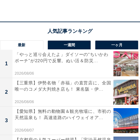
プセルトイとは思えない実用性の高さと、おなじみのキ
ャラクターたちが描かれたキュートなデザインを同時に
楽しむことができます。日常のお出かけやサブバッグと
しても大活躍してくれる仕上がりです。
最新
一週間
一ヶ月
「やっと巡り会えたよ」ダイソーの“ちいかわ
ポーチ”が220円で反響。ぬい活＆防災...
1
2026/08/06
【三重県】伊勢名物「赤福」の直営店に、全国
唯一のコメダ大判焼き店も！ 東名阪・伊...
2
2026/08/06
【愛知県】無料の動物園＆観光牧場に、市初の
天然温泉も！ 高速道路のハイウェイオア...
3
2026/08/07
【京都府の人気スーパー銭湯】「宇治天然温泉