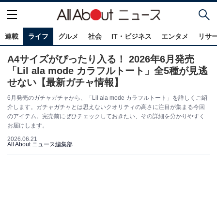
連載
ライフ
グルメ
社会
IT・ビジネス
エンタメ
リサ
A4サイズがぴったり入る！ 2026年6月発売
「Lil ala mode カラフルトート」全5種が見逃
せない【最新ガチャ情報】
6月発売のガチャガチャから、「Lil ala mode カラフルトート」を詳しくご紹
介します。ガチャガチャとは思えないクオリティの高さに注目が集まる今回
のアイテム。完売前にぜひチェックしておきたい、その詳細を分かりやすく
お届けします。
2026.06.21
All About ニュース編集部