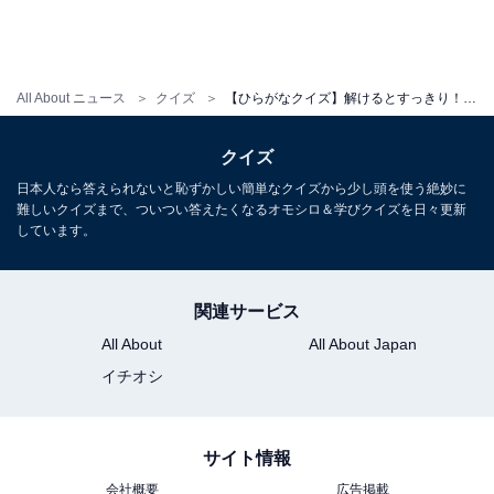
All About ニュース
クイズ
【ひらがなクイズ】解けるとすっきり！ 空欄を埋めるひらがな2文字は？ ヒントは街の風景
クイズ
日本人なら答えられないと恥ずかしい簡単なクイズから少し頭を使う絶妙に
難しいクイズまで、ついつい答えたくなるオモシロ＆学びクイズを日々更新
しています。
関連サービス
All About
All About Japan
イチオシ
サイト情報
会社概要
広告掲載