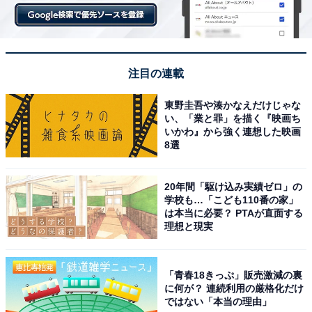
注目の連載
東野圭吾や湊かなえだけじゃな
い、「業と罪」を描く『映画ち
いかわ』から強く連想した映画
8選
20年間「駆け込み実績ゼロ」の
学校も…「こども110番の家」
は本当に必要？ PTAが直面する
理想と現実
「青春18きっぷ」販売激減の裏
に何が？ 連続利用の厳格化だけ
ではない「本当の理由」