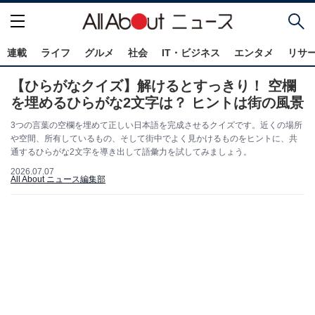
連載
ライフ
グルメ
社会
IT・ビジネス
エンタメ
リサ
【ひらがなクイズ】解けるとすっきり！ 空欄
を埋めるひらがな2文字は？ ヒントは街の風景
3つの言葉の空欄を埋めて正しい日本語を完成させるクイズです。近くの場所
や空間、所有しているもの、そして街中でよく見かけるものをヒントに、共
通するひらがな2文字を導き出して語彙力を試してみましょう。
2026.07.07
All About ニュース編集部