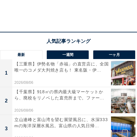
最新
一週間
一ヶ月
【三重県】伊勢名物「赤福」の直営店に、全国
唯一のコメダ大判焼き店も！ 東名阪・伊...
1
2026/08/06
【千葉県】918㎡の県内最大級マーケットか
ら、廃校をリノベした直売所まで。ファー...
2
2026/08/06
立山連峰と富山湾を望む展望風呂に、水深333
mの海洋深層水風呂。富山県の人気日帰...
3