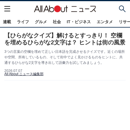
連載
ライフ
グルメ
社会
IT・ビジネス
エンタメ
リサ
【ひらがなクイズ】解けるとすっきり！ 空欄
を埋めるひらがな2文字は？ ヒントは街の風景
3つの言葉の空欄を埋めて正しい日本語を完成させるクイズです。近くの場所
や空間、所有しているもの、そして街中でよく見かけるものをヒントに、共
通するひらがな2文字を導き出して語彙力を試してみましょう。
2026.07.07
All About ニュース編集部