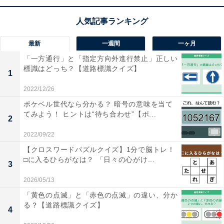
【ひらがなクイズ】空欄に入る3文字は？ きれ
いにそろう言葉になるのはどれ？
最新
一週間
一ヶ月
「一方通行」と「指定方向外進行禁止」正しい
標識はどっち？【道路標識クイズ】
1
2022/12/26
ポケベル世代なら分かる？ 暗号の意味を当て
1
2
てみよう！ ヒントは“待ち合わせ”【ポ...
2
2022/09/22
【クロスワードパズルクイズ】1分で脳トレ！
□に入るひらがなは？ 「日々の心がけ...
3
2026/05/13
「黄色の点滅」と「赤色の点滅」の違い、分か
る？【道路標識クイズ】
4