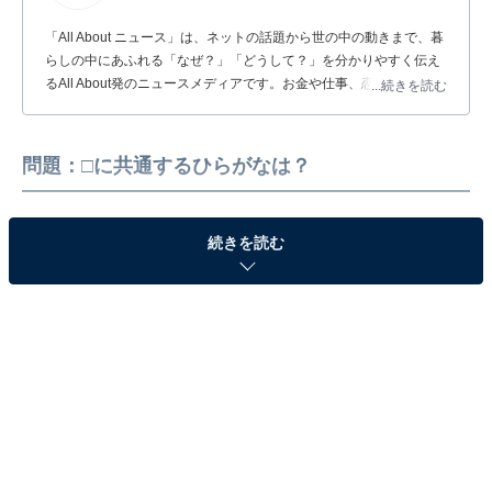
「All About ニュース」は、ネットの話題から世の中の動きまで、暮
らしの中にあふれる「なぜ？」「どうして？」を分かりやすく伝え
るAll About発のニュースメディアです。お金や仕事、恋愛、ITに関
...続きを読む
する疑問に対して専門家が分かりやすく回答するほか、エンタメ情
報やSNSで話題のトピックスを紹介しています。
問題：□に共通するひらがなは？
続きを読む