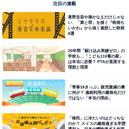
注目の連載
東野圭吾や湊かなえだけじゃな
い、「業と罪」を描く『映画ち
いかわ』から強く連想した映画
8選
20年間「駆け込み実績ゼロ」の
学校も…「こども110番の家」
は本当に必要？ PTAが直面する
理想と現実
「青春18きっぷ」販売激減の裏
に何が？ 連続利用の厳格化だけ
ではない「本当の理由」
「移民」に冷たいのはどっちな
のか？ スイスの厳格過ぎる学歴
選別と、日本の曖昧過ぎる外国