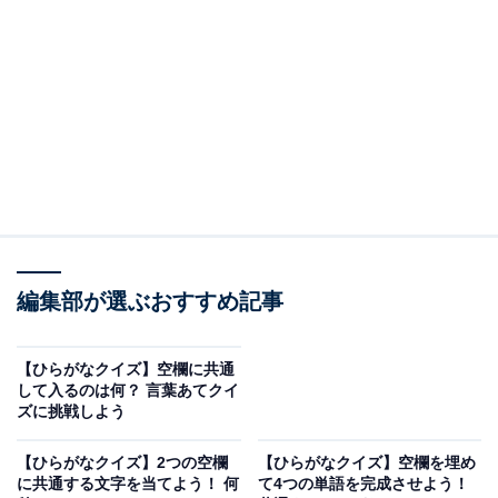
□に共通するひらがなは？
次の言葉に共通して入るひらがなを考えてみましょう。
□□と
□□ち
た□□の
編集部が選ぶおすすめ記事
ヒント：自分の体のすぐ近くにある、作業などを行うス
ペース。今この瞬間に自分が所有してキープしているお
【ひらがなクイズ】空欄に共通
金や品物。そして、街を歩いていると必ず目にする、人
して入るのは何？ 言葉あてクイ
ズに挑戦しよう
が暮らしたり働いたりする構造物を思い浮かべてみてく
ださい。
【ひらがなクイズ】2つの空欄
【ひらがなクイズ】空欄を埋め
に共通する文字を当てよう！ 何
て4つの単語を完成させよう！