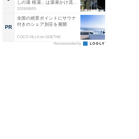
しの湯 桜湯」は源泉かけ流...
は和の
が...
2026/08/05
2026/08/0
全国の絶景ポイントにサウナ
GOETH
付きのシェア別荘を展開
を組み
PR
PR
COCO VILLA on GOETHE
FINCHI o
Recommended by