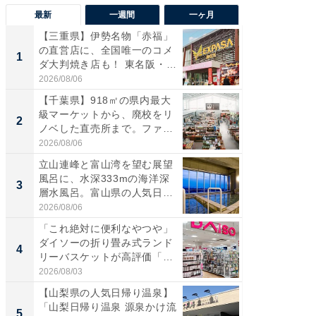
最新
一週間
一ヶ月
【三重県】伊勢名物「赤福」
【兵庫
の直営店に、全国唯一のコメ
ーメン
1
1
ダ大判焼き店も！ 東名阪・
再現した
伊...
道...
2026/08/06
2026/08/0
【千葉県】918㎡の県内最大
【三重
級マーケットから、廃校をリ
「鈴鹿天
2
2
ノベした直売所まで。ファ
は100
ー...
2026/08/06
2026/08/0
立山連峰と富山湾を望む展望
ステラ
風呂に、水深333mの海洋深
詰め放題
3
3
層水風呂。富山県の人気日
00円で「
帰...
2026/08/06
2026/08/0
「これ絶対に便利なやつや」
「ミニオ
ダイソーの折り畳み式ランド
ッグ！ 
4
4
リーバスケットが高評価「使
ど、夏限
わ...
2026/08/03
2026/08/0
【山梨県の人気日帰り温泉】
【埼玉
「山梨日帰り温泉 源泉かけ流
「行田天
5
5