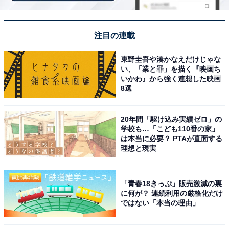
「天童温泉 ほほえみの宿 滝の湯」は山形の恵みと
温かなもてなしが魅力
注目の連載
東野圭吾や湊かなえだけじゃな
い、「業と罪」を描く『映画ち
いかわ』から強く連想した映画
8選
20年間「駆け込み実績ゼロ」の
学校も…「こども110番の家」
は本当に必要？ PTAが直面する
理想と現実
「青春18きっぷ」販売激減の裏
に何が？ 連続利用の厳格化だけ
ではない「本当の理由」
天童温泉 ほほえみの宿 滝の湯（画像：「天童温泉 ほほえみの宿 滝の湯」公
式Webサイトより）