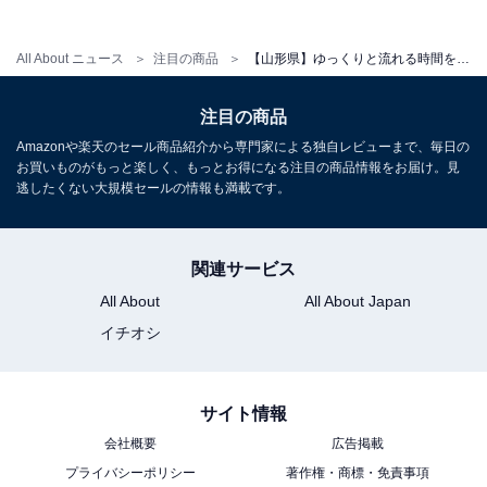
アクセス
所在地：山形県天童市鎌田本町1-1-30
All About ニュース
注目の商品
【山形県】ゆっくりと流れる時間を愛おしむ。滞在満足度のクチコミが素晴らしい「一度は泊まりたいホテル」3選
交通手段：JR山形新幹線 天童駅より車にて5分（無料送
迎あり）／山形北ICより15分
注目の商品
Amazonや楽天のセール商品紹介から専門家による独自レビューまで、毎日の
料金
お買いものがもっと楽しく、もっとお得になる注目の商品情報をお届け。見
逃したくない大規模セールの情報も満載です。
大人1名（参考価格）：2万4200円
※料金は公式Webサイト参考価格
※プラン・部屋により価格は変動します
関連サービス
All About
All About Japan
チェックイン・チェックアウト
イチオシ
チェックイン：14:00
チェックアウト：10:00
サイト情報
※プランにより時間が異なる可能性があります
会社概要
広告掲載
プライバシーポリシー
著作権・商標・免責事項
あわせて読みたい