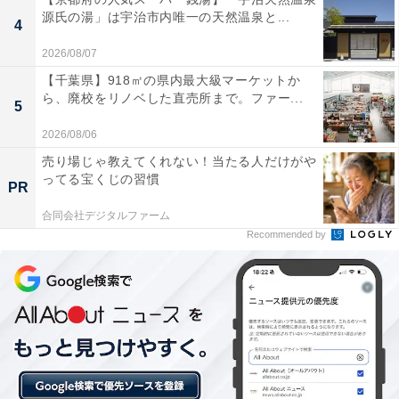
源氏の湯」は宇治市内唯一の天然温泉と...
あわせて読みたい
4
【山形県の人気ホテル】「奥湯野浜温泉 龍の
2026/08/07
湯」は贅沢な湯巡りが楽しめる静かな一軒宿
【千葉県】918㎡の県内最大級マーケットか
ら、廃校をリノベした直売所まで。ファー...
5
2026/08/06
売り場じゃ教えてくれない！当たる人だけがや
ってる宝くじの習慣
PR
合同会社デジタルファーム
Recommended by