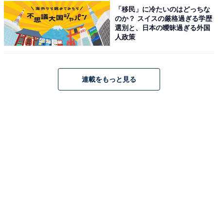
「移民」に冷たいのはどっちな
「天童温泉 ほほえみの宿 滝の湯」は、山形県天童市に位
のか？ スイスの厳格過ぎる学歴
置する「人と自然にやさしい」がコンセプトの宿です。
選別と、日本の曖昧過ぎる外国
人政策
広々とした「大浴場・露天風呂」では名湯を堪能でき、
食事は「山形牛」や「自家農園有機野菜」を中心とした
地産地消の料理を楽しめます。館内での「温泉たまご作
連載をもっと見る
り体験」など、趣向を凝らしたもてなしも評判です。
楽天トラベルでホテルを見る