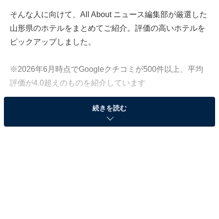
そんな人に向けて、All About ニュース編集部が厳選した
山形県のホテルをまとめてご紹介。評価の高いホテルを
ピックアップしました。
※2026年6月時点でGoogleクチコミが500件以上、平均
評価が4.0超えのものを紹介しています
続きを読む
この記事の執筆者：
All About ニュース お買
いもの部
Amazonのセール商品から売れ筋ランキングまで、毎日のお買いも
のがもっと楽しく、もっとお得になる情報をお届け。編集部員によ
る独自レビューなど、ここでしか手に入らない情報も満載です。
...続きを読む
※本記事で紹介している商品の購入やサービスの利用により、売上の一部が
オールアバウトに還元されることがあります。