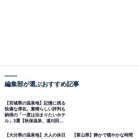
「奥湯野浜温泉 龍の湯」は創業九十余年、緑に囲
まれた静かな一軒宿
編集部が選ぶおすすめ記事
【宮城県の温泉地】記憶に残る
快適な滞在。素晴らしい評判も
納得の「一度は泊まりたいホテ
ル」3選【秋保温泉、遠刈田温
泉】
奥湯野浜温泉 龍の湯（画像：「奥湯野浜温泉 龍の湯」公式Webサイトよ
り）
【大分県の温泉地】大人の休日
【富山県】静かで穏やかな時間