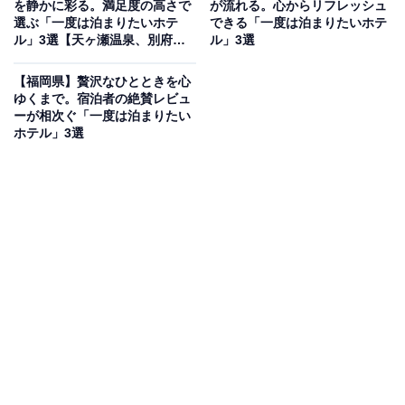
を静かに彩る。満足度の高さで
が流れる。心からリフレッシュ
創業九十余年、海辺から徒歩圏内の谷あいに佇む「奥湯
選ぶ「一度は泊まりたいホテ
できる「一度は泊まりたいホテ
ル」3選【天ヶ瀬温泉、別府温
ル」3選
野浜温泉 龍の湯」は、緑に囲まれた静かな一軒宿。一番
泉郷、日田温泉】
の魅力は、趣の異なる2種類の温泉を一度に堪能できる
【福岡県】贅沢なひとときを心
贅沢な湯巡りです。夕食をその日の気分やお腹の具合に
ゆくまで。宿泊者の絶賛レビュ
ーが相次ぐ「一度は泊まりたい
合わせて自由に選べる独自のスタイルも好評で、朝食で
ホテル」3選
は手作りにこだわった和洋バイキングを味わえます。
楽天トラベルでホテルを見る