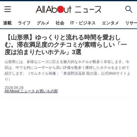
連載
ライフ
グルメ
社会
IT・ビジネス
エンタメ
リサ
【山形県】ゆっくりと流れる時間を愛おし
む。滞在満足度のクチコミが素晴らしい「一
度は泊まりたいホテル」3選
山形県には、多様なニーズに応える魅力的なホテルが数多く存在します。今
回は、中でも特にユーザーから高い評価を数多く獲得したホテルをまとめて
紹介します。（サムネイル画像：「奥湯野浜温泉 龍の湯」公式Webサイトよ
り）
2026.06.26
All About ニュース お買いもの部