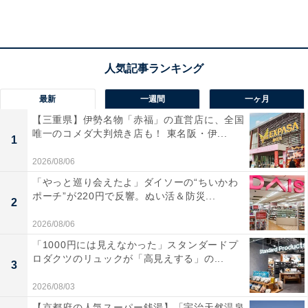
アクセス
所在地：山形県鶴岡市湯野浜2-4-47
交通手段：
・JR鶴岡駅より車で20分・バスで45分
・庄内空港及びICより車で10分
最新
一週間
一ヶ月
【三重県】伊勢名物「赤福」の直営店に、全国
料金
唯一のコメダ大判焼き店も！ 東名阪・伊...
1
大人1名：8695円～
2026/08/06
※料金は公式Webサイト参考価格
「やっと巡り会えたよ」ダイソーの“ちいかわ
※プラン・部屋により価格は変動します
ポーチ”が220円で反響。ぬい活＆防災...
2
チェックイン・チェックアウト
2026/08/06
「1000円には見えなかった」スタンダードプ
チェックイン：15:00
ロダクツのリュックが「高見えする」の...
3
チェックアウト：11:00
2026/08/03
※プランにより時間が異なる可能性があります
【京都府の人気スーパー銭湯】「宇治天然温泉