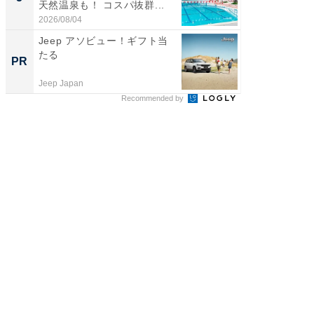
天然温泉も！ コスパ抜群...
は和の
が...
2026/08/04
2026/08/0
Jeep アソビュー！ギフト当
部屋を
たる
ガジェ
PR
PR
Jeep Japan
デノン
Recommended by