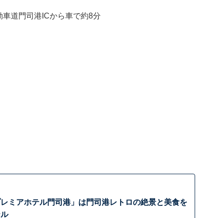
車道門司港ICから車で約8分
プレミアホテル門司港」は門司港レトロの絶景と美食を
テル