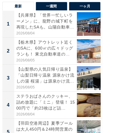
最新
一週間
一ヶ月
【兵庫県】「世界一忙しいラ
「気に
ーメン」に、龍野の城下町を
る〜」3
1
1
再現したSAも。山陽自動車
バー」
道...
好...
2026/08/04
2026/07/3
【栃木県】アウトレット近く
【三重
のSAに、600㎡の広々ドッグ
「鈴鹿天
2
2
ランも！ 東北自動車道の...
は100
2026/08/05
2026/08/0
【山梨県の人気日帰り温泉】
「ミニオ
「山梨日帰り温泉 源泉かけ流
ッグ！ 
3
3
しの湯 桜湯」は源泉かけ流...
ど、夏限
2026/08/05
2026/08/0
ステラおばさんのクッキー、
ステラ
詰め放題に「ミニ」登場！ 15
詰め放題
4
4
00円で「約23枚ほど詰...
00円で「
2026/08/04
2026/08/0
【羽田空港周辺】夏季プール
【埼玉
は大人450円＆24時間営業の
「行田天
5
5