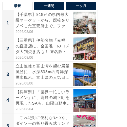
最新
一週間
一ヶ月
【千葉県】918㎡の県内最大
【兵庫
級マーケットから、廃校をリ
ーメン
1
1
ノベした直売所まで。ファ
再現した
ー...
道...
2026/08/06
2026/08/0
【三重県】伊勢名物「赤福」
【三重
の直営店に、全国唯一のコメ
「鈴鹿天
2
2
ダ大判焼き店も！ 東名阪・
は100
伊...
2026/08/06
2026/08/0
立山連峰と富山湾を望む展望
「ミニオ
風呂に、水深333mの海洋深
ッグ！ 
3
3
層水風呂。富山県の人気日
ど、夏限
帰...
2026/08/06
2026/08/0
【兵庫県】「世界一忙しいラ
【埼玉
ーメン」に、龍野の城下町を
「行田天
4
4
再現したSAも。山陽自動車
は和の
道...
が...
2026/08/04
2026/08/0
「これ絶対に便利なやつや」
【石川
ダイソーの折り畳み式ランド
湯】「天
5
5