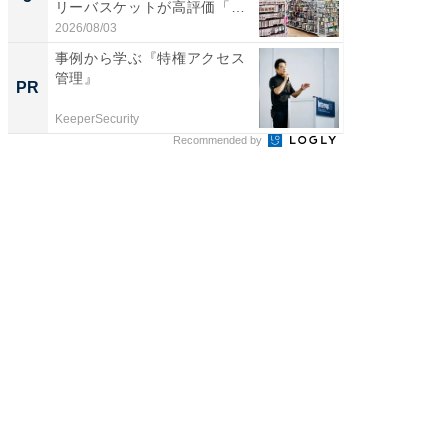
リーバスケットが高評価「使
賀ゆめ
わ...
お...
2026/08/03
2026/08/0
事例から学ぶ『特権アクセス
アクセ
管理』
「知識
PR
PR
する視
KeeperSecurity
アクセン
Recommended by