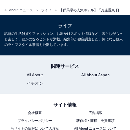
アクセス・料金・宿泊情報は？
All About ニュース
ライフ
【群馬県の人気ホテル】「万座温泉 日進舘」は日本一の硫黄濃度を誇る良質な温泉が自慢
アクセス
ライフ
所在地：群馬県吾妻郡嬬恋村干俣2401
話題の生活雑貨やファッション、お出かけスポット情報など、暮らしがもっ
交通手段：上信越自動車道碓氷軽井沢ICより車で90分
と楽しく、豊かになるヒントが満載。編集部が独自調査した、気になる他人
のライフスタイル事情も公開しています。
料金
大人1名：1万1000円～
関連サービス
※料金は公式Webサイト参考価格
All About
All About Japan
※プラン・部屋により価格は変動します
イチオシ
チェックイン・チェックアウト
サイト情報
チェックイン：15:00から
会社概要
広告掲載
チェックアウト：10:00まで
プライバシーポリシー
著作権・商標・免責事項
当サイトの情報についての注意
All About ニュースについて