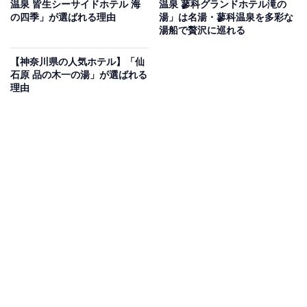
温泉 皆生シーサイドホテル 海
温泉 蓼科グランドホテル滝の
のがもっと楽しく、もっとお得になる情報をお届け。編集部員によ
の四季」が選ばれる理由
湯」は名湯・蓼科温泉を多彩な
る独自レビューなど、ここでしか手に入らない情報も満載です。
...続きを読む
湯船で贅沢に巡れる
※本記事で紹介している商品の購入やサービスの利用により、売上の一部が
【神奈川県の人気ホテル】「仙
オールアバウトに還元されることがあります。
石原 品の木一の湯」が選ばれる
理由
「万座温泉 日進舘」なら天然木造りにこだわった
3つの湯処で温泉三昧