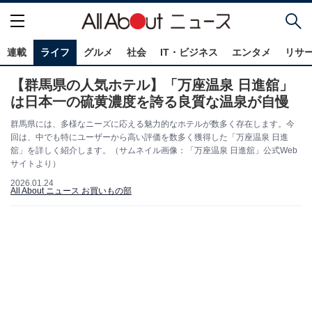
連載
ライフ
グルメ
社会
IT・ビジネス
エンタメ
リサ
【群馬県の人気ホテル】「万座温泉 日進舘」
は日本一の硫黄濃度を誇る良質な温泉が自慢
群馬県には、多様なニーズに応える魅力的なホテルが数多く存在します。今
回は、中でも特にユーザーから高い評価を数多く獲得した「万座温泉 日進
舘」を詳しく紹介します。（サムネイル画像：「万座温泉 日進舘」公式Web
サイトより）
2026.01.24
All About ニュース お買いもの部