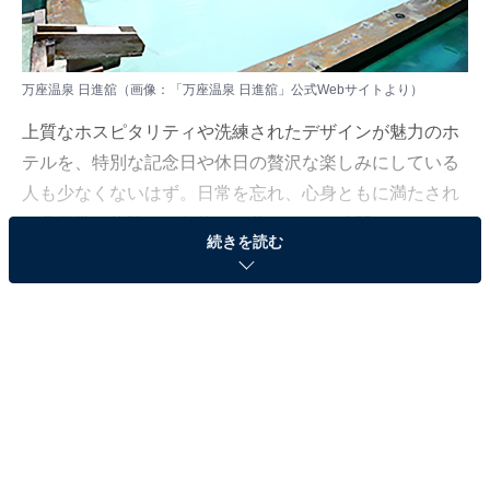
万座温泉 日進舘（画像：
「万座温泉 日進舘」公式Webサイト
より）
上質なホスピタリティや洗練されたデザインが魅力のホ
テルを、特別な記念日や休日の贅沢な楽しみにしている
人も少なくないはず。日常を忘れ、心身ともに満たされ
る非日常の体験は、何物にも代えがたい時間ですよね。
続きを読む
しかし、近年では多様なコンセプトや高い人気をほこる
ホテルも多く、どこに滞在すればよいか迷ってしま
う……そんな思いを抱えている人もいるのではないでし
ょうか。
そんな人に向けて、All About ニュース編集部が厳選した
人気かつ評価の高い施設を厳選して紹介します。今回取
り上げるのは「万座温泉 日進舘」です。