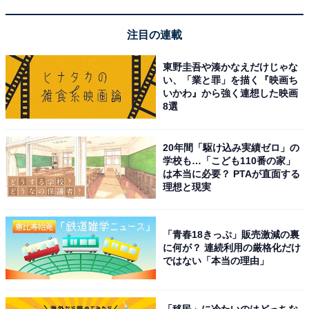
注目の連載
東野圭吾や湊かなえだけじゃな
い、「業と罪」を描く『映画ち
いかわ』から強く連想した映画
8選
「万座温泉 日進舘」の口コミは？
20年間「駆け込み実績ゼロ」の
「万座温泉 日進舘」には、以下のような口コミが寄せら
学校も…「こども110番の家」
は本当に必要？ PTAが直面する
れています。
理想と現実
最高の硫黄泉で肌がツルツルになる
「青春18きっぷ」販売激減の裏
に何が？ 連続利用の厳格化だけ
ではない「本当の理由」
スタッフの笑顔に大満足しました
「移民」に冷たいのはどっちな