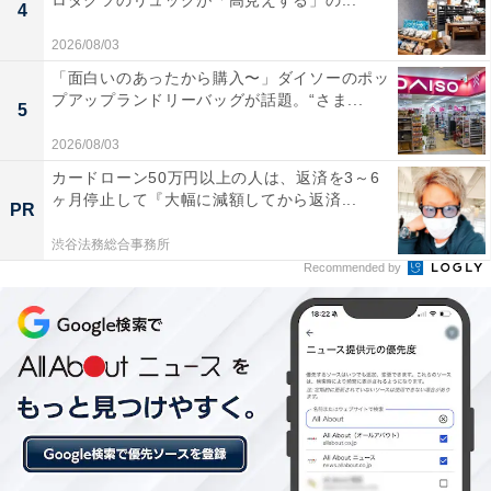
ロダクツのリュックが「高見えする」の...
4
泉習慣」を体感できるのが大きな魅力です。
2026/08/03
「面白いのあったから購入〜」ダイソーのポッ
プアップランドリーバッグが話題。“さま...
5
2026/08/03
楽天トラベルでホテルを見る
カードローン50万円以上の人は、返済を3～6
ヶ月停止して『大幅に減額してから返済...
PR
渋谷法務総合事務所
Recommended by