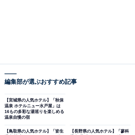
※2026年1月時点でGoogleクチコミが500件以上、平均
評価が4.0超えのものを紹介しています
楽天トラベルでホテルを見る
編集部が選ぶおすすめ記事
【宮城県の人気ホテル】「秋保
温泉 ホテルニュー水戸屋」は
この記事の執筆者：
All About ニュース お買
16もの多彩な湯巡りを楽しめる
温泉自慢の宿
いもの部
Amazonのセール商品から売れ筋ランキングまで、毎日のお買いも
【鳥取県の人気ホテル】「皆生
【長野県の人気ホテル】「蓼科