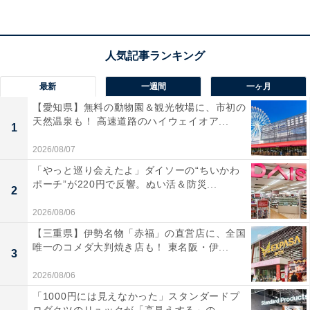
View this post on Instagram
最新
一週間
一ヶ月
【愛知県】無料の動物園＆観光牧場に、市初の
天然温泉も！ 高速道路のハイウェイオア...
1
2026/08/07
「やっと巡り会えたよ」ダイソーの“ちいかわ
ポーチ”が220円で反響。ぬい活＆防災...
2
標高1800mの国立公園内に位置する「万座温泉 日進舘」
2026/08/06
は、日本一の硫黄濃度を誇る良質な温泉が自慢の宿で
【三重県】伊勢名物「赤福」の直営店に、全国
す。一日の湧出量は540万リットルに及び、古くから万
唯一のコメダ大判焼き店も！ 東名阪・伊...
3
病に効く湯治場として多くの人々を癒してきました。天
2026/08/06
然木造りにこだわった3つの湯処で温泉三昧を楽しめる
「1000円には見えなかった」スタンダードプ
ほか、涼しい大自然の中で心身ともに健康を目指す「温