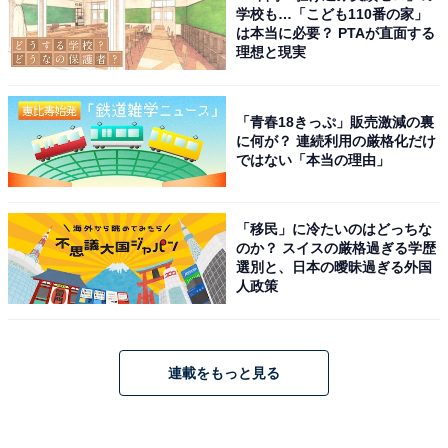
学校も…「こども110番の家」
は本当に必要？ PTAが直面する
理想と現実
「青春18きっぷ」販売激減の裏
に何が？ 連続利用の厳格化だけ
ではない「本当の理由」
「移民」に冷たいのはどっちな
のか？ スイスの厳格過ぎる学歴
選別と、日本の曖昧過ぎる外国
人政策
連載をもっと見る