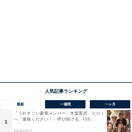
最新
一週間
一ヶ月
「うわすごい豪華メンバー」木梨憲武、ヒロミ
へ「連絡ください！」呼び掛ける。ISS...
1
2024/10/17