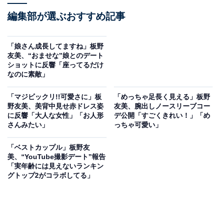
編集部が選ぶおすすめ記事
「娘さん成長してますね」板野
友美、“おませな”娘とのデート
ショットに反響「座ってるだけ
なのに素敵」
「マジビックリ!!可愛さに」板
「めっちゃ足長く見える」板野
野友美、美背中見せ赤ドレス姿
友美、腕出しノースリーブコー
に反響「大人な女性」「お人形
デ公開「すごくきれい！」「め
さんみたい」
っちゃ可愛い」
「ベストカップル」板野友
美、“YouTube撮影デート”報告
「実年齢には見えないランキン
グトップ2がコラボしてる」