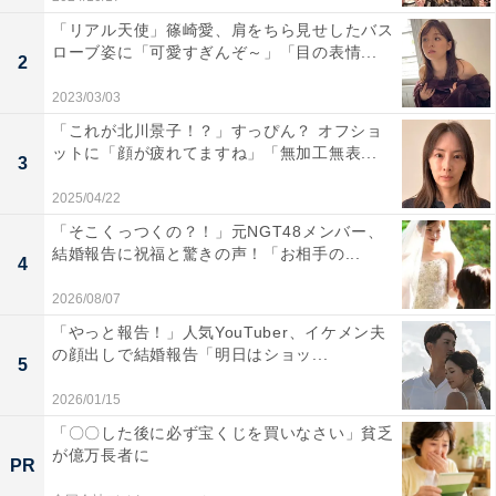
「リアル天使」篠崎愛、肩をちら見せしたバス
ローブ姿に「可愛すぎんぞ～」「目の表情...
2
2023/03/03
「これが北川景子！？」すっぴん？ オフショ
ットに「顔が疲れてますね」「無加工無表...
3
2025/04/22
「そこくっつくの？！」元NGT48メンバー、
結婚報告に祝福と驚きの声！「お相手の...
4
2026/08/07
「やっと報告！」人気YouTuber、イケメン夫
の顔出しで結婚報告「明日はショッ...
5
2026/01/15
「〇〇した後に必ず宝くじを買いなさい」貧乏
が億万長者に
PR