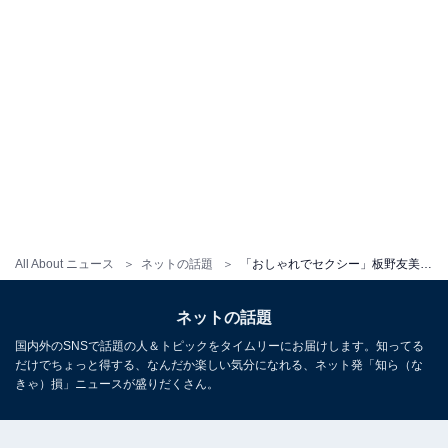
All About ニュース
ネットの話題
「おしゃれでセクシー」板野友美、ディズニーコーデをファン絶賛！ 「カチューシャとお似合いすぎる」
ネットの話題
国内外のSNSで話題の人＆トピックをタイムリーにお届けします。知ってる
だけでちょっと得する、なんだか楽しい気分になれる、ネット発「知ら（な
きゃ）損」ニュースが盛りだくさん。