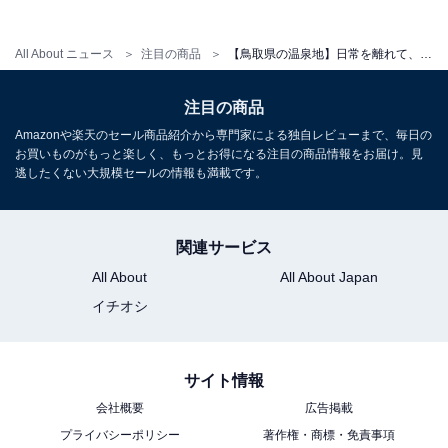
All About ニュース
注目の商品
【鳥取県の温泉地】日常を離れて、特別なひとときを。多くのゲストが絶賛する「一度は泊まりたいホテル」3選【はわい温泉・皆生温泉・三朝温泉】
アクセス
所在地：鳥取県米子市皆生温泉3-11-1
注目の商品
交通手段：JR米子駅よりタクシーまたはバスで約15分／
Amazonや楽天のセール商品紹介から専門家による独自レビューまで、毎日の
米子自動車道 米子ICより車で約10分／米子鬼太郎空港よ
お買いものがもっと楽しく、もっとお得になる注目の商品情報をお届け。見
逃したくない大規模セールの情報も満載です。
りタクシーで約25分
料金
関連サービス
大人1名（参考価格）：2万4200円
All About
All About Japan
※料金は公式Webサイト参考価格
イチオシ
※プラン・部屋により価格は変動します
サイト情報
チェックイン・チェックアウト
会社概要
広告掲載
チェックイン：15:00
プライバシーポリシー
著作権・商標・免責事項