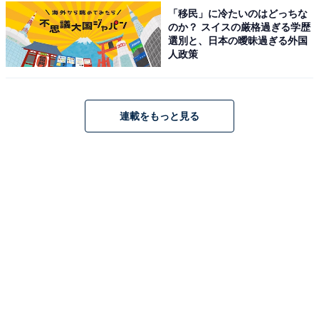
「移民」に冷たいのはどっちな
のか？ スイスの厳格過ぎる学歴
皆生游月（画像：「皆生游月」公式Webサイトより）
選別と、日本の曖昧過ぎる外国
人政策
皆生游月は、全室にテラスと源泉露天風呂を備えた旅館
です。最大の魅力は、日本海と空が一体となるインフィ
ニティ天空露天風呂。ダイニングレストラン「漣」で
は、境港直送の魚介や鳥取和牛など、地産地消にこだわ
連載をもっと見る
った創作和食を楽しめます。海を一望する贅沢なロケー
ションで非日常のひとときを。
楽天トラベルでホテルを見る