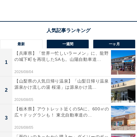
アクセス
所在地：鳥取県東伯郡湯梨浜町はわい温泉35-2
交通手段：車：東からは鳥取道から山陰道か、中国道院
最新
一週間
一ヶ月
庄ICからR179北上／西からは中国道落合JCTから米子
【兵庫県】「世界一忙しいラーメン」に、龍野
道、R313を経てR179北上
の城下町を再現したSAも。山陽自動車道...
1
料金
2026/08/04
【山梨県の人気日帰り温泉】「山梨日帰り温泉
大人1名（参考価格）：15,180円
源泉かけ流しの湯 桜湯」は源泉かけ流...
2
※料金は公式Webサイト参考価格
※プラン・部屋により価格は変動します
2026/08/05
【栃木県】アウトレット近くのSAに、600㎡の
広々ドッグランも！ 東北自動車道の...
チェックイン・チェックアウト
3
チェックイン：15:00
2026/08/05
チェックアウト：10:00
「面白いのあったから購入〜」ダイソーのポッ