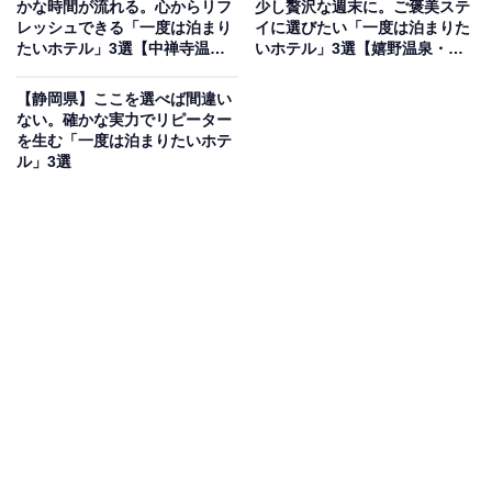
かな時間が流れる。心からリフ
少し贅沢な週末に。ご褒美ステ
より）
レッシュできる「一度は泊まり
イに選びたい「一度は泊まりた
たいホテル」3選【中禅寺温
いホテル」3選【嬉野温泉・武
「はわい温泉 民宿鯉の湯」は、東郷湖畔沿いにある家族
泉、那須温泉、鬼怒川温泉】
雄温泉】
で経営する小さな民宿です。お風呂は加水・加温・塩素
【静岡県】ここを選べば間違い
消毒を一切行わない完全放流式（掛け流し）の温泉で、
ない。確かな実力でリピーター
を生む「一度は泊まりたいホテ
男性用館内大浴場、女性用館内大浴場、露天風呂 男女入
ル」3選
れ替え制を完備。食事は、冬季かに満腹プランの松葉ガ
ニや、鳥取県産天然ブランド岩牡蠣「夏輝（なつき）」
など新鮮な海鮮料理が自慢です。
楽天トラベルでホテルを見る