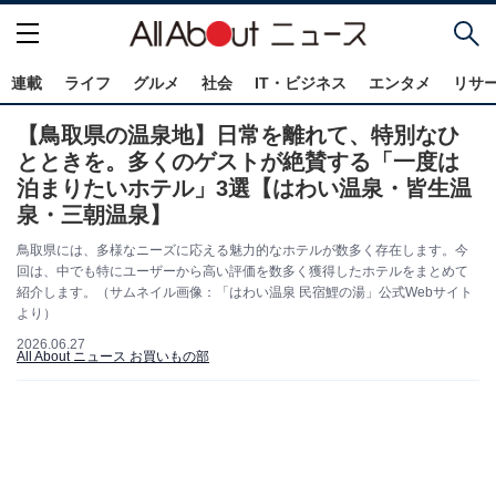
連載
ライフ
グルメ
社会
IT・ビジネス
エンタメ
リサ
【鳥取県の温泉地】日常を離れて、特別なひ
とときを。多くのゲストが絶賛する「一度は
泊まりたいホテル」3選【はわい温泉・皆生温
泉・三朝温泉】
鳥取県には、多様なニーズに応える魅力的なホテルが数多く存在します。今
回は、中でも特にユーザーから高い評価を数多く獲得したホテルをまとめて
紹介します。（サムネイル画像：「はわい温泉 民宿鯉の湯」公式Webサイト
より）
2026.06.27
All About ニュース お買いもの部