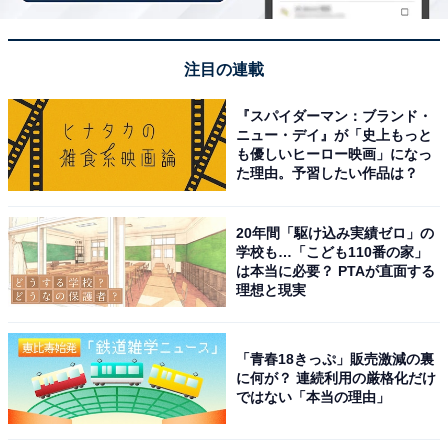
注目の連載
「皆生游月」は全室オーシャンビューの露天風呂
付き客室で過ごす極上のリゾート
『スパイダーマン：ブランド・
ニュー・デイ』が「史上もっと
も優しいヒーロー映画」になっ
た理由。予習したい作品は？
20年間「駆け込み実績ゼロ」の
学校も…「こども110番の家」
は本当に必要？ PTAが直面する
理想と現実
「青春18きっぷ」販売激減の裏
に何が？ 連続利用の厳格化だけ
ではない「本当の理由」