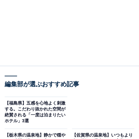
「はわい温泉 民宿鯉の湯」は源泉掛け流しの温泉
と絶品海鮮料理が魅力
編集部が選ぶおすすめ記事
【福島県】五感を心地よく刺激
する。こだわり抜かれた空間が
絶賛される「一度は泊まりたい
ホテル」3選
【栃木県の温泉地】静かで穏や
【佐賀県の温泉地】いつもより
はわい温泉 民宿鯉の湯（画像：「はわい温泉 民宿鯉の湯」公式Webサイト