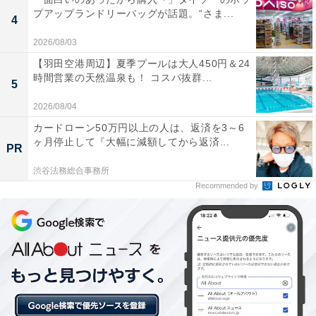
プアップランドリーバッグが話題。“さま...
※プランにより時間が異なる可能性があります
4
2026/08/03
あわせて読みたい
【羽田空港周辺】夏季プールは大人450円＆24
【はわい温泉の人気ホテル】「はわい温泉 民
時間営業の天然温泉も！ コスパ抜群...
5
宿鯉の湯」は源泉掛け流しの温泉と絶品海鮮
料理が魅力
2026/08/04
カードローン50万円以上の人は、返済を3～6
ヶ月停止して『大幅に減額してから返済...
PR
渋谷法務総合事務所
Recommended by