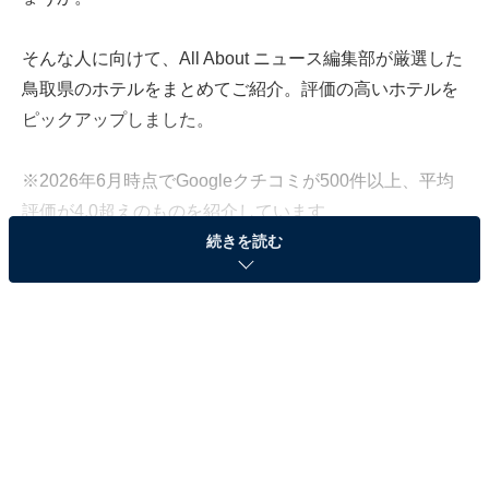
そんな人に向けて、All About ニュース編集部が厳選した
鳥取県のホテルをまとめてご紹介。評価の高いホテルを
ピックアップしました。
※2026年6月時点でGoogleクチコミが500件以上、平均
評価が4.0超えのものを紹介しています
続きを読む
この記事の執筆者：
All About ニュース お買
いもの部
Amazonのセール商品から売れ筋ランキングまで、毎日のお買いも
のがもっと楽しく、もっとお得になる情報をお届け。編集部員によ
る独自レビューなど、ここでしか手に入らない情報も満載です。
...続きを読む
※本記事で紹介している商品の購入やサービスの利用により、売上の一部が
オールアバウトに還元されることがあります。