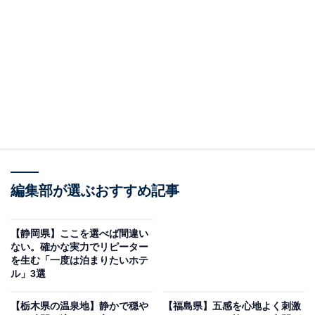
「浜千鳥の湯 海舟」で白浜温泉を3つの湯処で贅
沢に堪能
編集部が選ぶおすすめ記事
【静岡県】ここを選べば間違い
ない。確かな実力でリピーター
を生む「一度は泊まりたいホテ
ル」3選
浜千鳥の湯 海舟（画像：「浜千鳥の湯 海舟」公式Webサイトより）
【栃木県の温泉地】静かで穏や
【福島県】五感を心地よく刺激