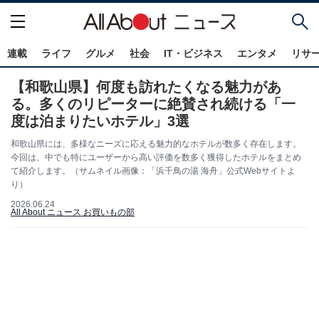
連載
ライフ
グルメ
社会
IT・ビジネス
エンタメ
リサ
【和歌山県】何度も訪れたくなる魅力があ
る。多くのリピーターに絶賛され続ける「一
度は泊まりたいホテル」3選
和歌山県には、多様なニーズに応える魅力的なホテルが数多く存在します。
今回は、中でも特にユーザーから高い評価を数多く獲得したホテルをまとめ
て紹介します。（サムネイル画像：「浜千鳥の湯 海舟」公式Webサイトよ
り）
2026.06.24
All About ニュース お買いもの部