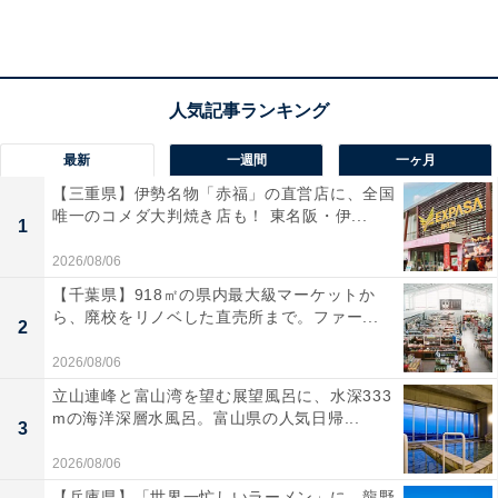
アクセス
所在地：和歌山県西牟婁郡白浜町1698-1
交通手段：
・JR白浜駅より車で約15分
・南紀白浜空港より車で約7分
最新
一週間
一ヶ月
・アドベンチャーワールドより車で約10分
【三重県】伊勢名物「赤福」の直営店に、全国
唯一のコメダ大判焼き店も！ 東名阪・伊...
1
料金
2026/08/06
大人1名：1万円
【千葉県】918㎡の県内最大級マーケットか
ら、廃校をリノベした直売所まで。ファー...
※料金は公式Webサイト参考価格
2
※プラン・部屋により価格は変動します
2026/08/06
立山連峰と富山湾を望む展望風呂に、水深333
チェックイン・チェックアウト
mの海洋深層水風呂。富山県の人気日帰...
3
チェックイン：15:00から
2026/08/06
チェックアウト：11:00まで
【兵庫県】「世界一忙しいラーメン」に、龍野