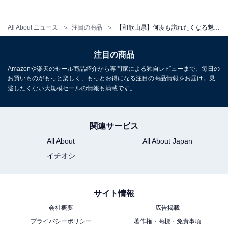
All About ニュース
注目の商品
【和歌山県】何度も訪れたくなる魅力がある。多くのリピーターに絶賛され続ける「一度は泊まりたいホテル」3選
アクセス
注目の商品
所在地：和歌山県和歌山市新和歌浦2-10
Amazonや楽天のセール商品紹介から専門家による独自レビューまで、毎日の
交通手段：JR和歌山駅東口または南海和歌山市駅より無
お買いものがもっと楽しく、もっとお得になる注目の商品情報をお届け。見
逃したくない大規模セールの情報も満載です。
料送迎バスあり（要予約）／和歌山南スマートICより車
で約20分
関連サービス
料金
All About
All About Japan
大人1名（参考価格）：19,360円
イチオシ
※料金は公式Webサイト参考価格
※プラン・部屋により価格は変動します
サイト情報
チェックイン・チェックアウト
会社概要
広告掲載
プライバシーポリシー
著作権・商標・免責事項
チェックイン：15:00