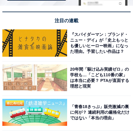
「和歌の浦温泉 萬波 MANPA RESORT」は全室オ
注目の連載
ーシャンビューの絶景宿
『スパイダーマン：ブランド・
ニュー・デイ』が「史上もっと
も優しいヒーロー映画」になっ
た理由。予習したい作品は？
20年間「駆け込み実績ゼロ」の
学校も…「こども110番の家」
は本当に必要？ PTAが直面する
理想と現実
「青春18きっぷ」販売激減の裏
に何が？ 連続利用の厳格化だけ
ではない「本当の理由」