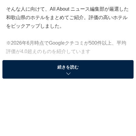
そんな人に向けて、All About ニュース編集部が厳選した
和歌山県のホテルをまとめてご紹介。評価の高いホテル
をピックアップしました。
※2026年6月時点でGoogleクチコミが500件以上、平均
評価が4.0超えのものを紹介しています
続きを読む
この記事の執筆者：
All About ニュース お買
いもの部
Amazonのセール商品から売れ筋ランキングまで、毎日のお買いも
のがもっと楽しく、もっとお得になる情報をお届け。編集部員によ
る独自レビューなど、ここでしか手に入らない情報も満載です。
...続きを読む
※本記事で紹介している商品の購入やサービスの利用により、売上の一部が
オールアバウトに還元されることがあります。