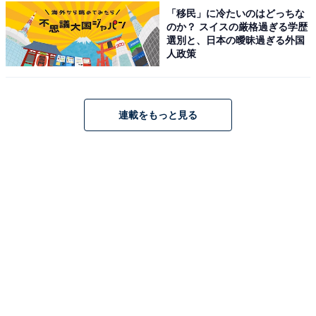
和歌の浦温泉 萬波 MANPA RESORT（画像出典：楽天トラベル）
「移民」に冷たいのはどっちな
のか？ スイスの厳格過ぎる学歴
和歌の浦温泉 萬波 MANPA RESORTは、和歌浦湾を見渡
選別と、日本の曖昧過ぎる外国
すパノラマビューが自慢の宿です。全室オーシャンビュ
人政策
ーの客室から絶景を楽しめるのが魅力。また海の見える
露天風呂や大浴場でくつろぎながら、和歌浦温泉のなめ
らかな泉質を堪能できます。料理には地元雑賀崎港・和
連載をもっと見る
歌浦港から直接買い付けた新鮮な魚介を使用。洗練され
た空間でこだわりの食材を味わうことができ、贅沢な時
間を過ごせます。
楽天トラベルでホテルを見る