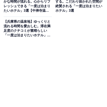
かな時間が流れる。心からリフ
する。こだわり抜かれた空間が
太平洋に臨む岬の先端に建つ「浜千鳥の湯 海舟」は、宿
レッシュできる「一度は泊まり
絶賛される「一度は泊まりたい
全体を大海原を行く一艘の舟に見立てたリゾートホテル
たいホテル」3選【中禅寺温
ホテル」3選
泉、那須温泉、鬼怒川温泉】
です。1300年余りの歴史を誇る白浜温泉を、海と一体に
【兵庫県の温泉地】ゆっくりと
なれる混浴露天風呂「浜千鳥の湯」をはじめとする3つ
流れる時間を愛おしむ。滞在満
の湯処で贅沢に堪能できます。食事は紀州の海の幸・山
足度のクチコミが素晴らしい
「一度は泊まりたいホテル」3
の幸を活かした2種類の会席料理から選べ、まさに海を
選【赤穂温泉・城崎温泉・有馬
味わい尽くす非日常のひとときを過ごせます。
温泉】
楽天トラベルでホテルを見る