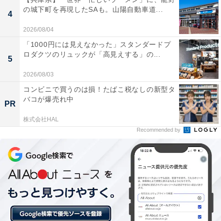
※プランにより時間が異なる可能性があります
の城下町を再現したSAも。山陽自動車道...
4
あわせて読みたい
2026/08/04
「1000円には見えなかった」スタンダードプ
【和歌山県の人気ホテル】「浜千鳥の湯 海
ロダクツのリュックが「高見えする」の...
舟」が選ばれる理由
5
2026/08/03
コンビニで買うのは損！たばこ税なしの新型タ
バコが爆売れ中
PR
株式会社HAL
Recommended by