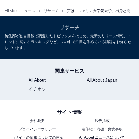
名なフェリス女学院大学を7年かけてしっかりと卒
All About ニュース
リサーチ
実は「フェリス女学院大学」出身と聞いて驚く有名人ランキング！ 2位「秋元真夏」を抑えた1位は？
業されたと知って驚きました。美貌だけでなく、学
業を諦めない強い芯と知性を持っているところが素
リサーチ
敵だと思います」（20代男性／宮城県）
編集部が独自目線で調査したトピックスをはじめ、最新のリリース情報、ト
レンドに関するランキングなど、世の中で注目を集めている話題をお知らせ
しています。
「忙しいのにいつ勉強したんだろうと思った」（20
代女性／千葉県）
関連サービス
All About
All About Japan
イチオシ
「モデルや俳優として多忙な芸能活動を続けていた
ため、大学を卒業している点に驚いたから」（50代
男性／群馬県）
サイト情報
会社概要
広告掲載
プライバシーポリシー
著作権・商標・免責事項
当サイトの情報についての注意
All About ニュースについて