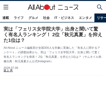
連載
ライフ
グルメ
社会
IT・ビジネス
エンタメ
リサ
実は「フェリス女学院大学」出身と聞いて驚
く有名人ランキング！ 2位「秋元真夏」を抑え
た1位は？
All About ニュース編集部が全国300人を対象に実施した「有名人に関するア
ンケート」の調査結果から、実は「フェリス女学院大学」出身と聞いて驚く
有名人ランキングを発表！ 2位「秋元真夏」を抑えた1位は？（サムネイル画
像出典：秋元真夏さん公式Instagram）
2026.07.06
坂上 恵