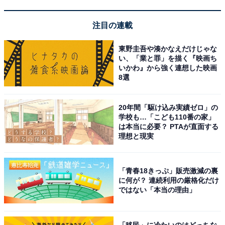
注目の連載
東野圭吾や湊かなえだけじゃな
い、「業と罪」を描く『映画ち
いかわ』から強く連想した映画
8選
20年間「駆け込み実績ゼロ」の
View this post on Instagram
学校も…「こども110番の家」
は本当に必要？ PTAが直面する
理想と現実
「青春18きっぷ」販売激減の裏
に何が？ 連続利用の厳格化だけ
ではない「本当の理由」
「移民」に冷たいのはどっちな