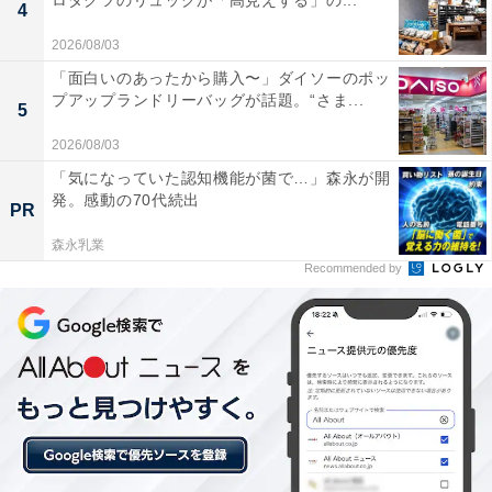
ロダクツのリュックが「高見えする」の...
4
2026/08/03
「面白いのあったから購入〜」ダイソーのポッ
プアップランドリーバッグが話題。“さま...
5
2026/08/03
「気になっていた認知機能が菌で…」森永が開
発。感動の70代続出
PR
森永乳業
Recommended by
1位：桐谷美玲／108票