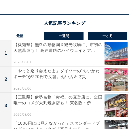
「可愛いし、アイドルしながら勉強頑張っていたと
知らなかった。バラエティでのコメントを見ている
と納得できる」（30代女性／福岡県）
最新
一週間
一ヶ月
【愛知県】無料の動物園＆観光牧場に、市初の
天然温泉も！ 高速道路のハイウェイオア...
1
「大学生をしながらアイドルをされていたのかと思
2026/08/07
うと、テレビでの活躍と学業の両立が素晴らしいな
「やっと巡り会えたよ」ダイソーの“ちいかわ
と思い、そんな素振りを見せていないところにも驚
ポーチ”が220円で反響。ぬい活＆防災...
2
きです」（30代女性／大阪府）
2026/08/06
【三重県】伊勢名物「赤福」の直営店に、全国
唯一のコメダ大判焼き店も！ 東名阪・伊...
3
「雰囲気に合っている感じがするけど、初めて聞い
2026/08/06
たのでびっくり」（40代女性／神奈川県）
「1000円には見えなかった」スタンダードプ