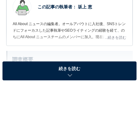
この記事の執筆者：
坂上 恵
All About ニュースの編集者。オールアバウトに入社後、SNSトレン
ドにフォーカスした記事執筆やSEOライティングの経験を経て、の
ちにAll About ニュースチームのメンバーに加入。現在は旅行・カル
...続きを読む
チャー・エンタメなどを中心に企画編集を担当。東京都出身。居酒
屋巡りとスポーツ観戦が生きがい。
調査概要
続きを読む
調査期間：2026年6月18〜19日
調査方法：インターネット調査
調査対象：全国20〜60代の男女300人
※本調査は全国300人を対象に実施したもので、結
果は回答者の意見を集計したものであり、全体の意
見を断定的に示すものではありません