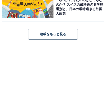
のか？ スイスの厳格過ぎる学歴
選別と、日本の曖昧過ぎる外国
1位に輝いたのは、モデルで俳優の桐谷美玲さんです。
人政策
千葉県出身の桐谷さんは、高校生の頃から芸能界で活動
を開始し、雑誌『Seventeen』や『non-no』（共に集英
社）の看板モデルとしてカリスマ的人気を誇りました。
連載をもっと見る
多忙を極める芸能活動と並行しながらフェリス女学院大
学（文学部コミュニケーション学科）へ通い、7年かけ
て卒業された努力家でもあります。かつては報道番組
『NEWS ZERO』（日本テレビ系）のキャスターを長年
務め、現在は1児の母としても洗練された美しいライフ
スタイルが支持を集めています。
回答者コメント
「ファッションモデルや女優として大活躍されてい
る多忙な時期にもかかわらず、お嬢様学校として有