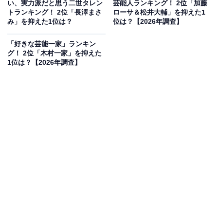
い、実力派だと思う二世タレン
芸能人ランキング！ 2位「加藤
トランキング！ 2位「長澤まさ
ローサ＆松井大輔」を抑えた1
み」を抑えた1位は？
位は？【2026年調査】
「好きな芸能一家」ランキン
グ！ 2位「木村一家」を抑えた
1位は？【2026年調査】
2位にランクインしたのは、タレントで俳優の秋元真夏
さんです。埼玉県出身の秋元さんは、アイドルグルー
プ・乃木坂46の1期生として合格し、のちに2代目キャプ
テンを務めました。グループ活動や多数のバラエティー
番組で見せる親しみやすく愛嬌（あいきょう）あふれる
キャラクターが印象的な彼女ですが、実は伝統あるお嬢
様大学・フェリス女学院大学の出身。乃木坂46卒業後も
バラエティーやドラマ、ラジオなど多方面でマルチに活
躍を続けています。
回答者コメント