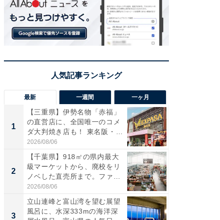
最新
一週間
一ヶ月
【三重県】伊勢名物「赤福」
【兵庫
の直営店に、全国唯一のコメ
ーメン
1
1
ダ大判焼き店も！ 東名阪・
再現した
伊...
道...
2026/08/06
2026/08/0
【千葉県】918㎡の県内最大
【三重
級マーケットから、廃校をリ
「鈴鹿天
2
2
ノベした直売所まで。ファ
は100
ー...
2026/08/06
2026/08/0
立山連峰と富山湾を望む展望
ステラ
風呂に、水深333mの海洋深
詰め放題
3
3