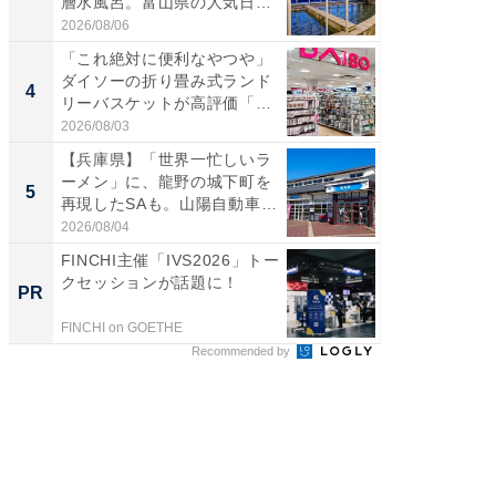
層水風呂。富山県の人気日
00円で「
帰...
2026/08/06
2026/08/0
「これ絶対に便利なやつや」
「ミニオ
ダイソーの折り畳み式ランド
ッグ！ 
4
4
リーバスケットが高評価「使
ど、夏限
わ...
2026/08/03
2026/08/0
【兵庫県】「世界一忙しいラ
【埼玉
ーメン」に、龍野の城下町を
「行田天
5
5
再現したSAも。山陽自動車
は和の
道...
が...
2026/08/04
2026/08/0
FINCHI主催「IVS2026」トー
【見城徹
クセッションが話題に！
も変わ
PR
PR
FINCHI on GOETHE
FINCHI o
Recommended by