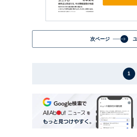
次ページ
1