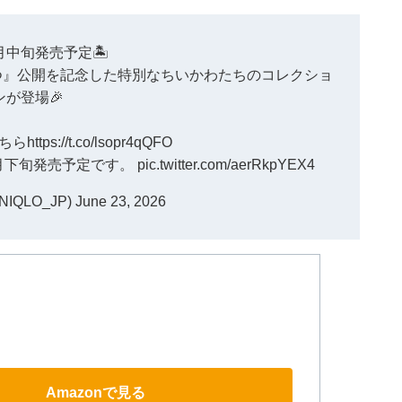
7月中旬発売予定🏝️
つ』公開を記念した特別なちいかわたちのコレクショ
ンが登場🎉
ちら
https://t.co/lsopr4qQFO
は7月下旬発売予定です。
pic.twitter.com/aerRkpYEX4
IQLO_JP)
June 23, 2026
Amazonで見る