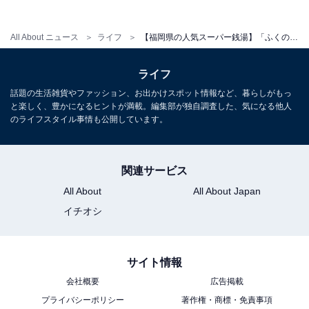
土・日・祝：900円
All About ニュース
ライフ
【福岡県の人気スーパー銭湯】「ふくの湯 春日店」はバリエーション豊富な浴槽やサウナが楽しめる施設
営業時間
ライフ
平日：9:00～翌3:00 （最終受付 翌2:30 / 入浴 翌2:50）
話題の生活雑貨やファッション、お出かけスポット情報など、暮らしがもっ
土・日・祝：9:00～翌3:00 （最終受付 翌2:30 / 入浴 翌
と楽しく、豊かになるヒントが満載。編集部が独自調査した、気になる他人
2:50）
のライフスタイル事情も公開しています。
宿泊可否
関連サービス
宿泊：不可（日帰り温浴施設のため、宿泊用の客室や設
All About
All About Japan
備はございません）
イチオシ
サイト情報
会社概要
広告掲載
プライバシーポリシー
著作権・商標・免責事項