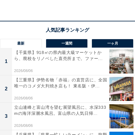
楽天トラベルで福岡県の施設を見る
最新
一週間
一ヶ月
【千葉県】918㎡の県内最大級マーケットか
ら、廃校をリノベした直売所まで。ファー...
1
2026/08/06
【三重県】伊勢名物「赤福」の直営店に、全国
唯一のコメダ大判焼き店も！ 東名阪・伊...
2
2026/08/06
立山連峰と富山湾を望む展望風呂に、水深333
mの海洋深層水風呂。富山県の人気日帰...
3
2026/08/06
【兵庫県】「世界一忙しいラーメン」に、龍野