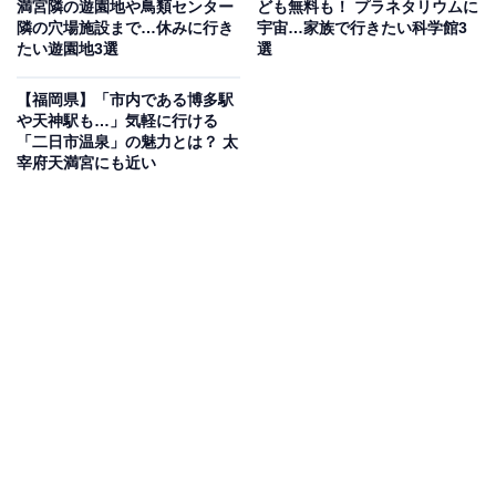
満宮隣の遊園地や鳥類センター
ども無料も！ プラネタリウムに
隣の穴場施設まで…休みに行き
宇宙…家族で行きたい科学館3
たい遊園地3選
選
大浴場には白湯、美泡風呂、リラクゼーションバス、ハ
イパージェットバス、電気マッサージバス、冷水風呂が
【福岡県】「市内である博多駅
並び、露天エリアでは露天炭酸風呂、露天炭酸寝湯、露
や天神駅も…」気軽に行ける
「二日市温泉」の魅力とは？ 太
天白湯、つぼ湯（男性限定）、化粧水風呂（女性限
宰府天満宮にも近い
定）、化粧水つぼ湯（女性限定）が楽しめます。さらに
高温サウナや塩サウナ（男性限定）、潤い塩サウナ（女
性限定）、露天サウナ（男性限定）といった充実のサウ
ナ、岩塩温熱浴「烈」やキャビン型岩盤浴「蒸」などの
様々な岩盤浴、テレビ付き個室の家族風呂（福・花・
鳥・風・月）を完備。お食事処のふくふく亭では豊富な
メニューも揃っています。