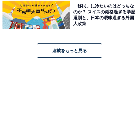
「移民」に冷たいのはどっちな
のか？ スイスの厳格過ぎる学歴
選別と、日本の曖昧過ぎる外国
アクセス
人政策
所在地：福岡県春日市下白水南1丁目147番地
アクセス：西鉄電車「大橋駅」より西鉄バスの42番系統
に乗車し「昇町いきいきプラザ前」または「寺田池」バ
連載をもっと見る
ス停下車。あるいはJR博多南線「博多南駅」より西鉄バ
ス42番系統で「寺田池」バス停下車。お車の場合は無料
の駐車場（236台完備）が利用可能です。
料金
※タオル、バスタオルのご利用は別途料金が必要です
（貸し出しタオル100円、バスタタオル200円、販売タオ
ル150円）。当店は現金のみの取り扱いとなっておりま
す。
平日：850円