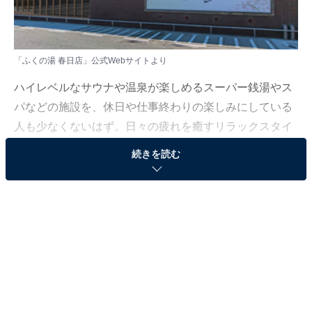
「ふくの湯 春日店」公式Webサイトより
ハイレベルなサウナや温泉が楽しめるスーパー銭湯やス
パなどの施設を、休日や仕事終わりの楽しみにしている
人も少なくないはず。日々の疲れを癒すリラックスタイ
ムは、何物にも代えがたい時間ですよね。しかし、近年
続きを読む
では高い人気をほこる施設も多く、どこに行けばよいか
迷ってしまう……そんな思いを抱えている人もいるので
はないでしょうか。
そんな人に向けて、All About ニュース編集部が厳選し
た、人気かつ評価の高いサウナやスーパー銭湯の施設を
紹介します。今回紹介するのは、福岡県で人気の施設
「ふくの湯 春日店」です。