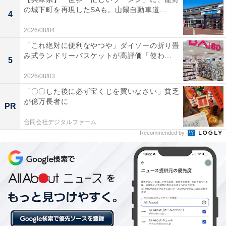
「ふくの湯 春日店」の口コミは？
の城下町を再現したSAも。山陽自動車道...
4
「ふくの湯 春日店」には以下のような口コミが寄せられ
2026/08/04
ています。
「これ絶対に便利なやつや」ダイソーの折り畳
み式ランドリーバスケットが高評価「使わ...
5
バリエーション豊富なお風呂が揃っており、露天炭
2026/08/03
酸風呂や女性限定の化粧水風呂など、気分に合わせ
「〇〇した後に必ず宝くじを買いなさい」貧乏
て色々な浴槽を楽しめる。
が億万長者に
PR
合同会社デジタルファーム
Recommended by
高温サウナや塩サウナに加えて男性限定の露天サウ
ナもあり、外気浴エリアもしっかり完備されてい
る。
深夜3時まで年中無休で営業しており、広々とした