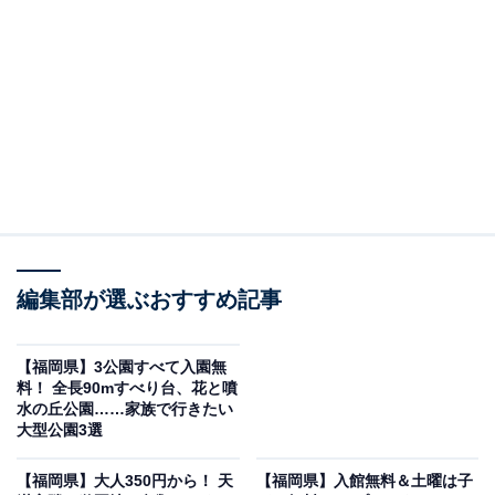
※2026年6月時点で、Googleクチコミが500件以上、平
均評価が3.5超えの銭湯を紹介しています
＞アクセスと料金をチェックする
この記事の執筆者：
All About ニュース編集
部
「All About ニュース」は、ネットの話題から世の中の動きまで、暮
編集部が選ぶおすすめ記事
らしの中にあふれる「なぜ？」「どうして？」を分かりやすく伝え
るAll About発のニュースメディアです。お金や仕事、恋愛、ITに関
...続きを読む
する疑問に対して専門家が分かりやすく回答するほか、エンタメ情
【福岡県】3公園すべて入園無
報やSNSで話題のトピックスを紹介しています。
料！ 全長90mすべり台、花と噴
※本記事で紹介している商品の購入やサービスの利用により、売上の一部が
水の丘公園……家族で行きたい
オールアバウトに還元されることがあります。
大型公園3選
「ふくの湯 春日店」はバリエーション豊富な浴槽
【福岡県】大人350円から！ 天
【福岡県】​​​​​​​入館無料＆土曜は子
やサウナが楽しめる施設