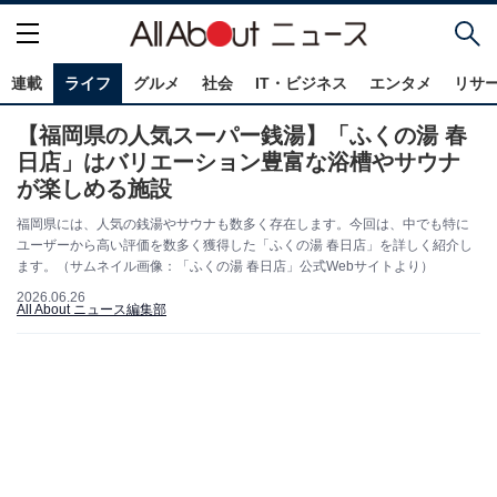
連載
ライフ
グルメ
社会
IT・ビジネス
エンタメ
リサ
【福岡県の人気スーパー銭湯】「ふくの湯 春
日店」はバリエーション豊富な浴槽やサウナ
が楽しめる施設
福岡県には、人気の銭湯やサウナも数多く存在します。今回は、中でも特に
ユーザーから高い評価を数多く獲得した「ふくの湯 春日店」を詳しく紹介し
ます。（サムネイル画像：「ふくの湯 春日店」公式Webサイトより）
2026.06.26
All About ニュース編集部