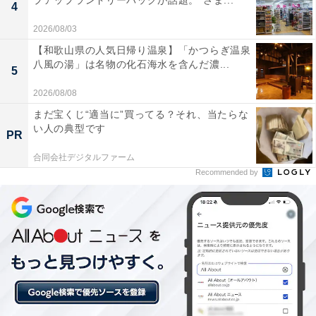
プアップランドリーバッグが話題。“さま...
4
2026/08/03
【和歌山県の人気日帰り温泉】「かつらぎ温泉
八風の湯」は名物の化石海水を含んだ濃...
5
「高田濃施山公園（たかたのせやまこうえん）」
2026/08/08
は入園無料！ コンビネーション遊具・BBQ・キャ
まだ宝くじ“適当に”買ってる？それ、当たらな
い人の典型です
ンプ・パターゴルフが楽しめる
PR
合同会社デジタルファーム
Recommended by