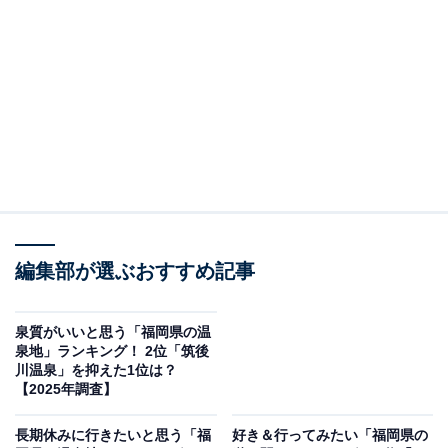
福岡県朝倉郡筑前町にある「夜須高原記念の森」は、
「緑の営みを学べる自然公園」をコンセプトに整備され
た福岡県立の自然公園です。入園は無料です。
園内は「管理センター周辺」「水の広場（かたつむり
池）周辺」「風の広場周辺」「渓流園周辺」などに分か
れており、それぞれ異なる自然の表情が楽しめます。水
の広場では小川や池のせせらぎを感じながら散策でき、
渓流園では山の清流を感じられます。
編集部が選ぶおすすめ記事
管理センターではこけ玉づくり・枝笛＆バードコールづ
泉質がいいと思う「福岡県の温
くり・愛犬と楽しむ森林散策×いぬヨガ体験など、季節
泉地」ランキング！ 2位「筑後
に合わせたユニークな体験イベントが年間を通じて開催
川温泉」を抑えた1位は？
【2025年調査】
されています（事前申込制のものあり）。
長期休みに行きたいと思う「福
好き＆行ってみたい「福岡県の