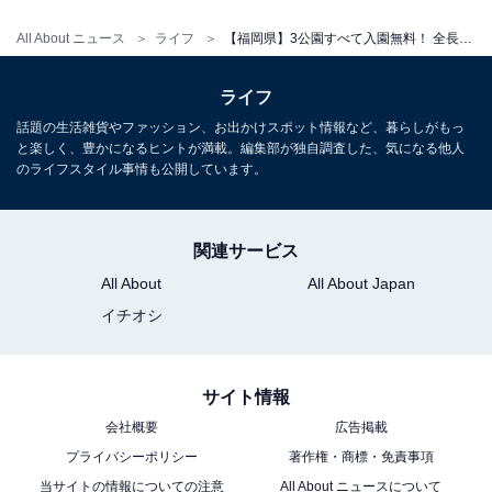
All About ニュース
ライフ
【福岡県】3公園すべて入園無料！ 全長90mすべり台、花と噴水の丘公園……家族で行きたい大型公園3選
アクセス
ライフ
所在地：福岡県みやま市高田町下楠田480番地外
話題の生活雑貨やファッション、お出かけスポット情報など、暮らしがもっ
電車：JR鹿児島本線「渡瀬駅」より徒歩10分 / 西鉄天神
と楽しく、豊かになるヒントが満載。編集部が独自調査した、気になる他人
大牟田線「開駅」より徒歩約20分
のライフスタイル事情も公開しています。
車：九州自動車道「みやま柳川IC」より約15分
電話番号：0944-22-4886（高田濃施山公園管理事務所）
関連サービス
料金
All About
All About Japan
イチオシ
入園・遊具：無料
キャンプ場・BBQ広場：大人1人50円・未就学児無料
（電話予約可）
サイト情報
パターゴルフ場（全9ホール）：1ラウンド100円
会社概要
広告掲載
※海方池の噴水・放水・流水は現在停止中（漏水のた
プライバシーポリシー
著作権・商標・免責事項
め・再開未定）
当サイトの情報についての注意
All About ニュースについて