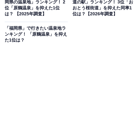
最新のイベント情報は公式Instagramや公式サイトでご確
岡県の温泉地」ランキング！ 2
道の駅」ランキング！ 3位「お
位「原鶴温泉」を抑えた1位
おとう桜街道」を抑えた同率1
認ください。月曜定休（月曜が祝日の場合は直後の最初
は？ 【2025年調査】
位は？【2026年調査】
の平日）ですが、ゴールデンウィークと夏休み期間中は
毎日開園します。
「福岡県」で行きたい温泉地ラ
ンキング！ 「原鶴温泉」を抑え
た1位は？
開園時間
4月〜10月：9:00〜18:00 / 11月〜3月：9:00〜17:00
GW・夏休み期間中：8:30〜18:30
※月曜休（月曜が祝日の場合はその日以降最初の平
日）、12/29〜1/3
※GW・夏休み期間中は毎日開園
アクセス
所在地：福岡県朝倉郡筑前町櫛木3-6
車：大分自動車道「筑後小郡IC」より約25分
電話番号：0946-42-0590