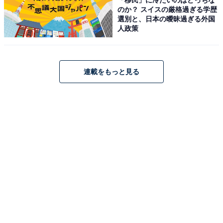
のか？ スイスの厳格過ぎる学歴
キャンプ場（大人50円・未就学児無料）・バーベキュー
選別と、日本の曖昧過ぎる外国
広場（大人50円・未就学児無料）・パターゴルフ場（1
人政策
ラウンド100円）は格安料金で利用でき、いずれも電話
予約が可能です（管理事務所TEL：0944-22-4886）。
連載をもっと見る
なお、2025年10月に海方池（噴水のある池）で漏水が発
生したため、現在は噴水・水仙橋からの放水・水仙橋下
の流水を停止しています（再開時期は未定）。また、園
内ではイノシシが出没することがありますので、もし出
会った場合は背中を見せず静かに離れてください。
開園時間
公園エリア：常時開放
管理事務所への受付：午後4時まで
※詳細は管理事務所（TEL:0944-22-4886）にお問い合わ
せください