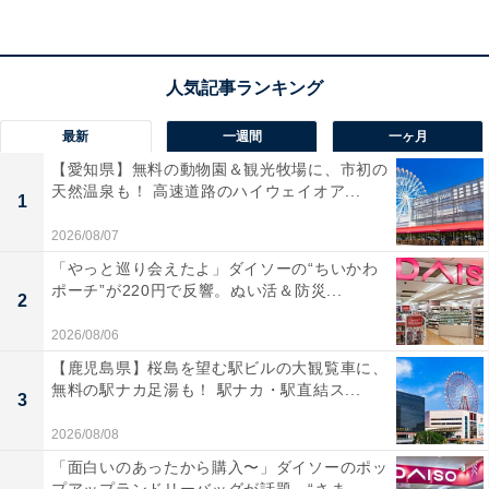
料金
入園無料（体験イベントは別途参加費あり）
最新
一週間
一ヶ月
あわせて読みたい
【愛知県】無料の動物園＆観光牧場に、市初の
【福岡県】入場無料あり、大人150円も！ 森
天然温泉も！ 高速道路のハイウェイオア...
の大型アスレチックや複合アウトドア施設…
1
1日遊べる公園3選
2026/08/07
「やっと巡り会えたよ」ダイソーの“ちいかわ
ポーチ”が220円で反響。ぬい活＆防災...
2
2026/08/06
【鹿児島県】桜島を望む駅ビルの大観覧車に、
無料の駅ナカ足湯も！ 駅ナカ・駅直結ス...
3
2026/08/08
「面白いのあったから購入〜」ダイソーのポッ