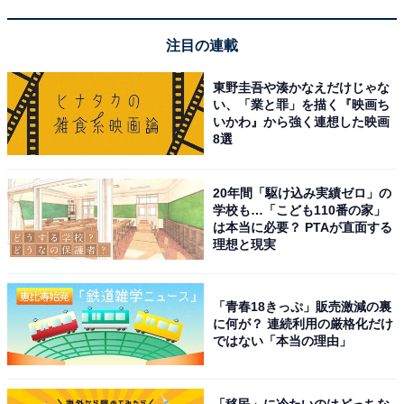
注目の連載
東野圭吾や湊かなえだけじゃな
い、「業と罪」を描く『映画ち
高田濃施山公園の遊具
いかわ』から強く連想した映画
8選
福岡県みやま市高田町にある「高田濃施山公園（たかた
のせやまこうえん）」は、四季折々の花々や木々に囲ま
20年間「駆け込み実績ゼロ」の
れた自然豊かな丘陵公園です。入園は無料で、子どもた
学校も…「こども110番の家」
ちに人気のコンビネーション遊具のほか、キャンプ場・
は本当に必要？ PTAが直面する
理想と現実
バーベキュー広場・パターゴルフ場（全9ホール）・郷
土資料館と多彩な施設がそろっています。
「青春18きっぷ」販売激減の裏
JR鹿児島本線「渡瀬駅」から徒歩10分という好アクセス
に何が？ 連続利用の厳格化だけ
ではない「本当の理由」
で、西鉄「開駅」からも徒歩約20分と公共交通機関での
来訪も可能です。
「移民」に冷たいのはどっちな