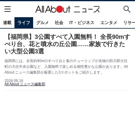
連載
ライフ
グルメ
社会
IT・ビジネス
エンタメ
リサ
【福岡県】3公園すべて入園無料！ 全長90mす
べり台、花と噴水の丘公園……家族で行きた
い大型公園3選
福岡県には、全長約90mのすべり台と春のチューリップが名物の田川郡大任
町の大任中央公園など、入園無料で楽しめる個性豊かな公園があります。All
About ニュース編集部が厳選した3スポットをご紹介します。
2026.06.16
All About ニュース編集部