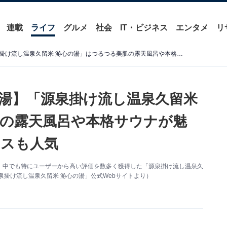
連載
ライフ
グルメ
社会
IT・ビジネス
エンタメ
リ
【福岡県の人気スーパー銭湯】「源泉掛け流し温泉久留米 游心の湯」はつるつる美肌の露天風呂や本格サウナが魅力。アロマ香るアウフグースも人気
湯】「源泉掛け流し温泉久留米
の露天風呂や本格サウナが魅
スも人気
、中でも特にユーザーから高い評価を数多く獲得した「源泉掛け流し温泉久
泉掛け流し温泉久留米 游心の湯」公式Webサイトより）