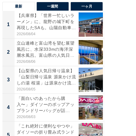
最新
一週間
一ヶ月
【兵庫県】「世界一忙しいラ
【兵庫
ーメン」に、龍野の城下町を
ーメン
1
1
再現したSAも。山陽自動車
再現した
道...
道...
2026/08/04
2026/08/0
立山連峰と富山湾を望む展望
【三重
風呂に、水深333mの海洋深
「鈴鹿天
2
2
層水風呂。富山県の人気日
は100
帰...
2026/08/06
2026/08/0
【山梨県の人気日帰り温泉】
「ミニオ
「山梨日帰り温泉 源泉かけ流
ッグ！ 
3
3
しの湯 桜湯」は源泉かけ流...
ど、夏限
2026/08/05
2026/08/0
「面白いのあったから購
【埼玉
入〜」ダイソーのポップアッ
「行田天
4
4
プランドリーバッグが話
は和の
題。“さま...
が...
2026/08/03
2026/08/0
「これ絶対に便利なやつや」
【石川
ダイソーの折り畳み式ランド
湯】「天
5
5