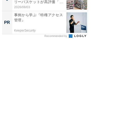
リーバスケットが高評価「使
賀ゆめ
わ...
お...
2026/08/03
2026/08/0
事例から学ぶ『特権アクセス
すべて
管理』
るその
PR
PR
KeeperSecurity
COCO VIL
Recommended by