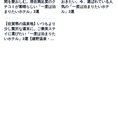
間を愛おしむ。滞在満足度のク
おきたい。今、選ばれている人
「長良川温泉 十八楼」は、創業160有余年の歴史を誇る
チコミが素晴らしい「一度は泊
気の「一度は泊まりたいホテ
老舗旅館。清流長良川を望む大浴場「川の瀬」「川の
まりたいホテル」3選
ル」3選
音」は男女入替制で、明治時代の蔵を再生した「蔵の
【佐賀県の温泉地】いつもより
湯」や長良川随一の広さを誇る露天風呂などで赤褐色の
少し贅沢な週末に。ご褒美ステ
温泉を堪能できます。お食事は、長良川の風土が育んだ
イに選びたい「一度は泊まりた
いホテル」3選【嬉野温泉・武
恵みを存分に生かした、こだわりの会席料理が自慢で
雄温泉】
す。
楽天トラベルでホテルを見る