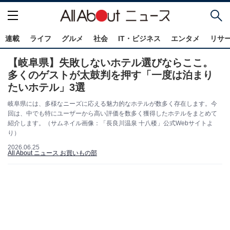
連載
ライフ
グルメ
社会
IT・ビジネス
エンタメ
リサ
【岐阜県】失敗しないホテル選びならここ。
多くのゲストが太鼓判を押す「一度は泊まり
たいホテル」3選
岐阜県には、多様なニーズに応える魅力的なホテルが数多く存在します。今
回は、中でも特にユーザーから高い評価を数多く獲得したホテルをまとめて
紹介します。（サムネイル画像：「長良川温泉 十八楼」公式Webサイトよ
り）
2026.06.25
All About ニュース お買いもの部