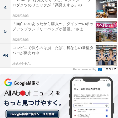
チェックアウト：10:00
ロダクツのリュックが「高見えする」の...
4
※プランにより時間が異なる可能性があります
2026/08/03
あわせて読みたい
「面白いのあったから購入〜」ダイソーのポッ
プアップランドリーバッグが話題。“さま...
5
【岐阜県の人気ホテル】「長良川温泉 十八
楼」が選ばれる理由
2026/08/03
コンビニで買うのは損！たばこ税なしの新型タ
バコが爆売れ中
PR
株式会社HAL
Recommended by