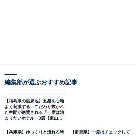
「長良川温泉 十八楼」は歴史ある名湯と贅沢な会
席料理を堪能できる老舗旅館
編集部が選ぶおすすめ記事
【福島県の温泉地】五感を心地
よく刺激する。こだわり抜かれ
た空間が絶賛される「一度は泊
まりたいホテル」3選【東山温
泉・飯坂温泉・会津芦ノ牧温
長良川温泉 十八楼（画像：「長良川温泉 十八楼」公式Webサイトより）
泉】
【兵庫県】ゆっくりと流れる時
【群馬県】一度はチェックして