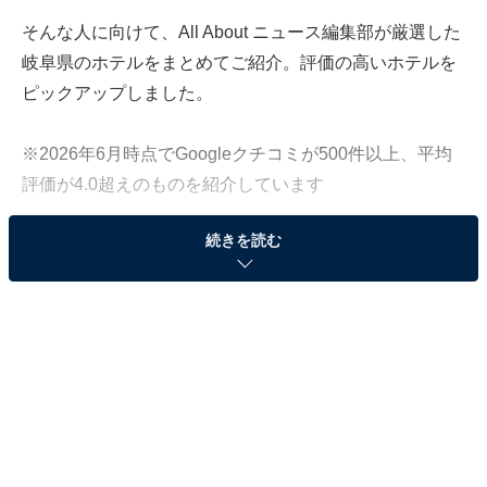
そんな人に向けて、All About ニュース編集部が厳選した
岐阜県のホテルをまとめてご紹介。評価の高いホテルを
ピックアップしました。
※2026年6月時点でGoogleクチコミが500件以上、平均
評価が4.0超えのものを紹介しています
続きを読む
この記事の執筆者：
All About ニュース お買
いもの部
Amazonのセール商品から売れ筋ランキングまで、毎日のお買いも
のがもっと楽しく、もっとお得になる情報をお届け。編集部員によ
る独自レビューなど、ここでしか手に入らない情報も満載です。
...続きを読む
※本記事で紹介している商品の購入やサービスの利用により、売上の一部が
オールアバウトに還元されることがあります。