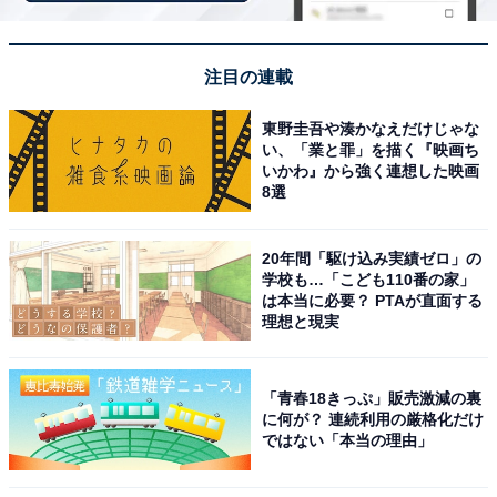
注目の連載
「ワットホテル＆スパ飛騨高山」は4つの貸切露天
風呂と飛騨名物の朝食バイキングが魅力
東野圭吾や湊かなえだけじゃな
い、「業と罪」を描く『映画ち
いかわ』から強く連想した映画
8選
20年間「駆け込み実績ゼロ」の
学校も…「こども110番の家」
は本当に必要？ PTAが直面する
理想と現実
「青春18きっぷ」販売激減の裏
に何が？ 連続利用の厳格化だけ
ではない「本当の理由」