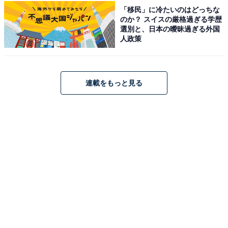
「移民」に冷たいのはどっちな
ワットホテル＆スパ飛騨高山（画像出典：楽天トラベル）
のか？ スイスの厳格過ぎる学歴
選別と、日本の曖昧過ぎる外国
「ワットホテル＆スパ飛騨高山」は、JR高山駅から徒歩
人政策
約7分と好アクセスなホテルです。最上階7階には、開放
的な大浴場と、無料で利用可能な4つの貸切露天風呂を
完備。全客室にシモンズ社製ベッドマットを採用し、快
連載をもっと見る
適な眠りをサポートします。朝食バイキングでは、「朴
葉味噌」や「鶏ちゃん」など飛騨の名物を取り入れた料
理を存分に堪能できます。
楽天トラベルでホテルを見る