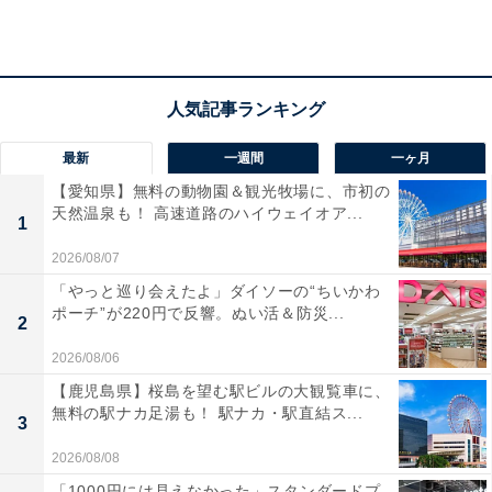
アクセス
所在地：岐阜市湊町10番地
交通手段：JR・名鉄岐阜駅より岐阜バスで約20分、「長
良橋南・川原町」バス停下車徒歩約2分／JR・名鉄岐阜
駅よりタクシーで約15分／東海環状自動車道 岐阜ICより
最新
一週間
一ヶ月
約15分／山県ICより約20分／東海北陸自動車道 岐阜各務
【愛知県】無料の動物園＆観光牧場に、市初の
天然温泉も！ 高速道路のハイウェイオア...
原ICより約30分／名神高速道路 岐阜羽島ICより約50分
1
2026/08/07
料金
「やっと巡り会えたよ」ダイソーの“ちいかわ
ポーチ”が220円で反響。ぬい活＆防災...
大人1名（参考価格）：1万450円
2
※料金は公式Webサイト参考価格
2026/08/06
※プラン・部屋により価格は変動します
【鹿児島県】桜島を望む駅ビルの大観覧車に、
無料の駅ナカ足湯も！ 駅ナカ・駅直結ス...
3
チェックイン・チェックアウト
2026/08/08
チェックイン：15:00
「1000円には見えなかった」スタンダードプ