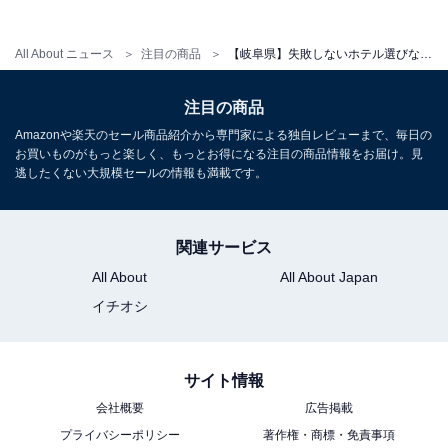
All About ニュース
注目の商品
【岐阜県】失敗しないホテル選びならここ。多くのゲストが太鼓判を押す「一度は泊まりたいホテル」3選
アクセス
注目の商品
所在地：岐阜県高山市花里町3-39-1
Amazonや楽天のセール商品紹介から専門家による独自レビューまで、毎日の
交通手段：JR高山駅乗鞍口（東口）より徒歩約7分
お買いものがもっと楽しく、もっとお得になる注目の商品情報をお届け。見
逃したくない大規模セールの情報も満載です。
料金
大人1名（参考価格）：9400円
関連サービス
※料金は公式Webサイト参考価格
All About
All About Japan
※プラン・部屋により価格は変動します
イチオシ
チェックイン・チェックアウト
サイト情報
チェックイン：15:00
会社概要
広告掲載
チェックアウト：11:00
プライバシーポリシー
著作権・商標・免責事項
※プランにより時間が異なる可能性があります