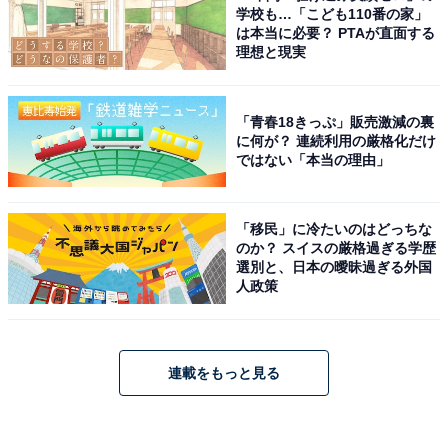
学校も…「こども110番の家」
は本当に必要？ PTAが直面する
理想と現実
「青春18きっぷ」販売激減の裏
に何が？ 連続利用の厳格化だけ
ではない「本当の理由」
「移民」に冷たいのはどっちな
のか？ スイスの厳格過ぎる学歴
選別と、日本の曖昧過ぎる外国
人政策
連載をもっと見る