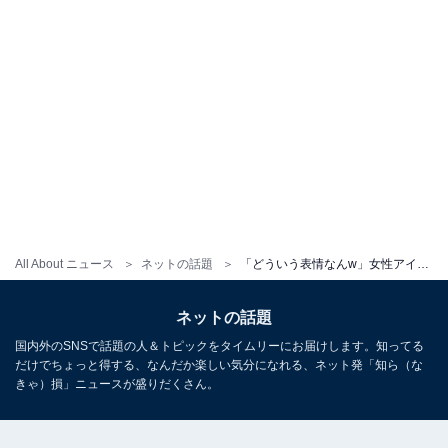
All About ニュース
ネットの話題
「どういう表情なんw」女性アイドル、サッカー日本代表ユニフォーム姿に「また新メンバー入った？」ツッコミ殺到
ネットの話題
国内外のSNSで話題の人＆トピックをタイムリーにお届けします。知ってる
だけでちょっと得する、なんだか楽しい気分になれる、ネット発「知ら（な
きゃ）損」ニュースが盛りだくさん。