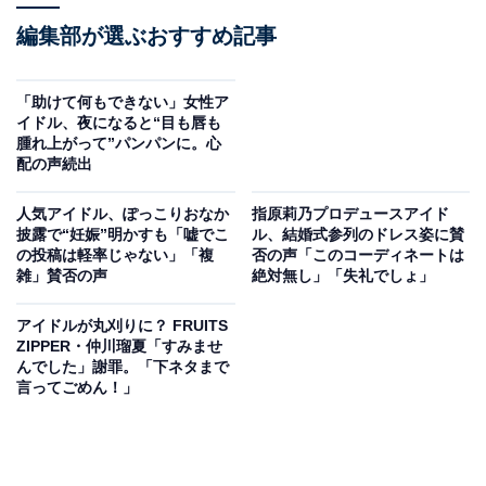
編集部が選ぶおすすめ記事
「助けて何もできない」女性ア
イドル、夜になると“目も唇も
腫れ上がって”パンパンに。心
配の声続出
人気アイドル、ぽっこりおなか
指原莉乃プロデュースアイド
披露で“妊娠”明かすも「嘘でこ
ル、結婚式参列のドレス姿に賛
の投稿は軽率じゃない」「複
否の声「このコーディネートは
雑」賛否の声
絶対無し」「失礼でしょ」
アイドルが丸刈りに？ FRUITS
ZIPPER・仲川瑠夏「すみませ
んでした」謝罪。「下ネタまで
言ってごめん！」