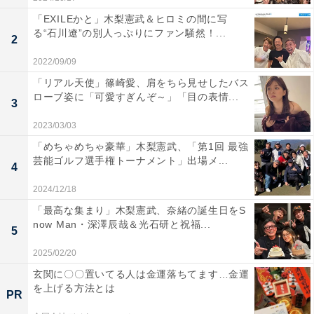
「EXILEかと」木梨憲武＆ヒロミの間に写
る“石川遼”の別人っぷりにファン騒然！...
2
2022/09/09
「リアル天使」篠崎愛、肩をちら見せしたバス
ローブ姿に「可愛すぎんぞ～」「目の表情...
3
2023/03/03
「めちゃめちゃ豪華」木梨憲武、「第1回 最強
芸能ゴルフ選手権トーナメント」出場メ...
4
2024/12/18
「最高な集まり」木梨憲武、奈緒の誕生日をS
now Man・深澤辰哉＆光石研と祝福...
5
2025/02/20
玄関に〇〇置いてる人は金運落ちてます…金運
を上げる方法とは
PR