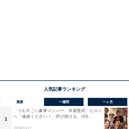
最新
一週間
一ヶ月
「うわすごい豪華メンバー」木梨憲武、ヒロミ
へ「連絡ください！」呼び掛ける。ISS...
1
2024/10/17