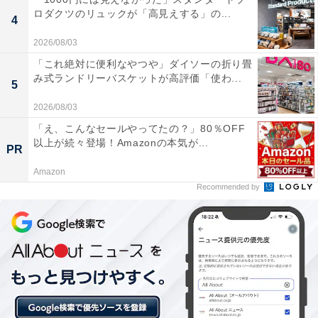
ロダクツのリュックが「高見えする」の...
4
「Komorebiテラス ばんどうのゆ」には以下のような口
2026/08/03
コミが寄せられています。
「これ絶対に便利なやつや」ダイソーの折り畳
み式ランドリーバスケットが高評価「使わ...
5
高台からの景色がとにかく素晴らしく、昼間は雄大
2026/08/03
な山々、夜はきらめく街の夜景を露天風呂から眺め
「え、こんなセールやってたの？」80％OFF
ながら贅沢なリラックスタイムを過ごせます。
以上が続々登場！Amazonの本気が...
PR
Amazon
Recommended by
男女共用の『ロウリュ＆サーマルスパ』が最高で、
本格的なロウリュサウナと、地下水を使った冷たい
水風呂、そして開放的な外気浴スペースの組み合わ
せで完璧に整います。