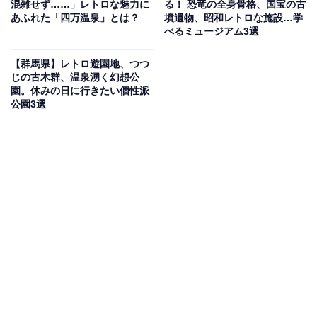
混雑せず……」レトロな魅力に
る！ 恐竜の全身骨格、国宝の古
と新SPAゾーンが魅力の丘の上の温泉
あふれた「四万温泉」とは？
墳遺物、昭和レトロな施設…学
べるミュージアム3選
「Komorebiテラス ばんどうのゆ」は、利根川を見下ろ
【群馬県】レトロ遊園地、つつ
す高台にあり、上毛三山や秩父の山並み、美しい夜景を
じの古木群、温泉湧く幻想公
一望できる絶景が自慢の日帰り温泉施設です。弱アルカ
園。休みの日に行きたい個性派
公園3選
リ性のマイルドなナトリウム・カルシウム-塩化物温泉を
大浴場「彩雲の湯」「春風の湯」で堪能できます。さら
に、着衣型で男女一緒に楽しめる新SPAゾーン『ロウリ
ュ＆サーマルスパ』を完備。本格的なロウリュサウナや
地下水を用いた水風呂、絶景ととのい処で至福の時間を
過ごせます。レストランでは渋川の名店で修業した料理
長こだわりの特製ラーメンや名物もつ煮が味わえます。
楽天トラベルで群馬県の施設を見る