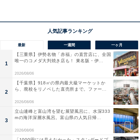
最新
一週間
一ヶ月
【三重県】伊勢名物「赤福」の直営店に、全国
唯一のコメダ大判焼き店も！ 東名阪・伊...
1
2026/08/06
【千葉県】918㎡の県内最大級マーケットか
ら、廃校をリノベした直売所まで。ファー...
2
2026/08/06
立山連峰と富山湾を望む展望風呂に、水深333
mの海洋深層水風呂。富山県の人気日帰...
3
2026/08/06
「Komorebiテラス ばんどうのゆ」の口コミは？
「1000円には見えなかった」スタンダードプ