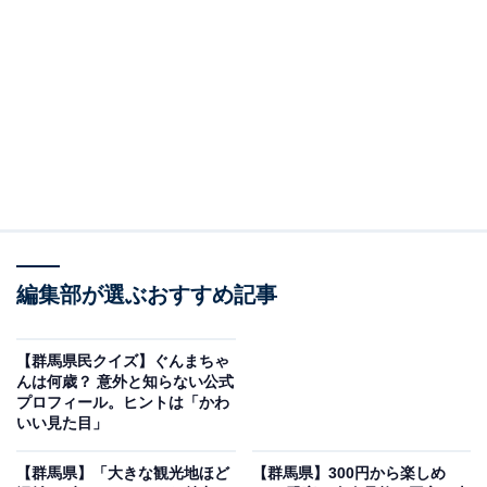
「Komorebiテラス ばんどうのゆ」です。
※2026年6月時点で、Googleクチコミが500件以上、平
均評価が3.5超えの銭湯を紹介しています
＞アクセスと料金をチェックする
この記事の執筆者：
All About ニュース編集
部
編集部が選ぶおすすめ記事
「All About ニュース」は、ネットの話題から世の中の動きまで、暮
らしの中にあふれる「なぜ？」「どうして？」を分かりやすく伝え
るAll About発のニュースメディアです。お金や仕事、恋愛、ITに関
...続きを読む
【群馬県民クイズ】ぐんまちゃ
する疑問に対して専門家が分かりやすく回答するほか、エンタメ情
んは何歳？ 意外と知らない公式
報やSNSで話題のトピックスを紹介しています。
プロフィール。ヒントは「かわ
※本記事で紹介している商品の購入やサービスの利用により、売上の一部が
いい見た目」
オールアバウトに還元されることがあります。
「Komorebiテラス ばんどうのゆ」は美しい眺望
【群馬県】「大きな観光地ほど
【群馬県】300円から楽しめ