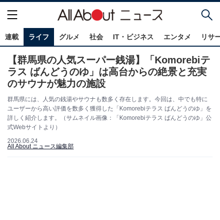
連載
ライフ
グルメ
社会
IT・ビジネス
エンタメ
リサ
【群馬県の人気スーパー銭湯】「Komorebiテ
ラス ばんどうのゆ」は高台からの絶景と充実
のサウナが魅力の施設
群馬県には、人気の銭湯やサウナも数多く存在します。今回は、中でも特に
ユーザーから高い評価を数多く獲得した「Komorebiテラス ばんどうのゆ」を
詳しく紹介します。（サムネイル画像：「Komorebiテラス ばんどうのゆ」公
式Webサイトより）
2026.06.24
All About ニュース編集部