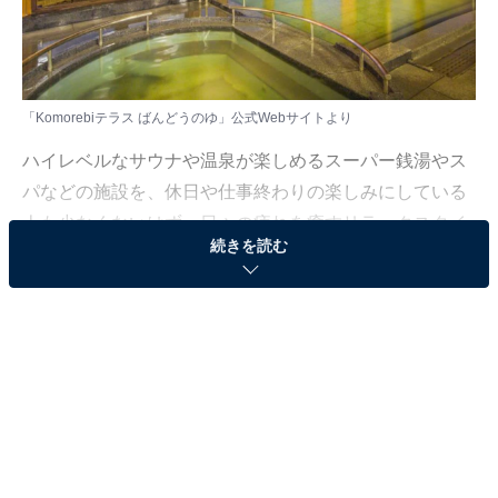
「Komorebiテラス ばんどうのゆ」公式Webサイトより
ハイレベルなサウナや温泉が楽しめるスーパー銭湯やス
パなどの施設を、休日や仕事終わりの楽しみにしている
人も少なくないはず。日々の疲れを癒すリラックスタイ
続きを読む
ムは、何物にも代えがたい時間ですよね。しかし、近年
では高い人気をほこる施設も多く、どこに行けばよいか
迷ってしまう……そんな思いを抱えている人もいるので
はないでしょうか。
そんな人に向けて、All About ニュース編集部が厳選し
た、人気かつ評価の高いサウナやスーパー銭湯の施設を
紹介します。今回紹介するのは、群馬県で人気の施設