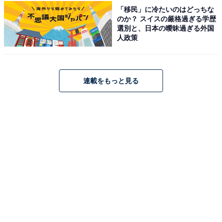
「移民」に冷たいのはどっちな
のか？ スイスの厳格過ぎる学歴
アクセス・料金情報は？ 泊まれる？
選別と、日本の曖昧過ぎる外国
人政策
アクセス
所在地：群馬県渋川市北橘町下箱田605-5
連載をもっと見る
料金
※大浴場3時間利用（タオル類貸出し無し）の料金で
す。別途レンタル品として、フェイスタオル（100
円）、バスタオル（150円）、館内着（200円）などが用
意されています。また、ロウリュ＆サーマルスパ＋大浴
場がセットになったプランなどもございます。
平日：750円
土・日・祝：850円