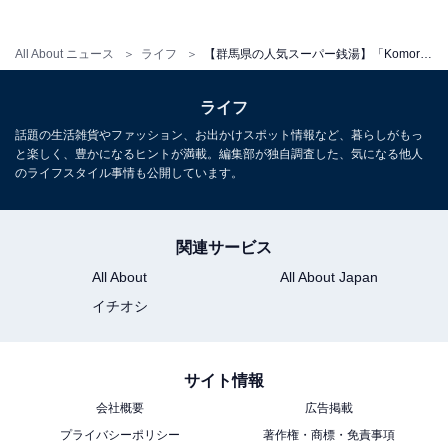
営業時間
平日：10:00～21:00（レストラン12:00～21:00
All About ニュース
ライフ
【群馬県の人気スーパー銭湯】「Komorebiテラス ばんどうのゆ」は高台からの絶景と充実のサウナが魅力の施設
L.O.20:00）
土・日・祝：10:00～21:00（レストラン12:00～21:00
ライフ
L.O.20:00）
話題の生活雑貨やファッション、お出かけスポット情報など、暮らしがもっ
と楽しく、豊かになるヒントが満載。編集部が独自調査した、気になる他人
※休館日は第4火曜日です。
のライフスタイル事情も公開しています。
宿泊可否
関連サービス
宿泊：不可（日帰り温泉施設のため宿泊設備はありませ
All About
All About Japan
ん。有料の貸切風呂などが用意されています）
イチオシ
サイト情報
会社概要
広告掲載
プライバシーポリシー
著作権・商標・免責事項