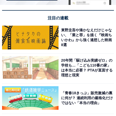
館内のレストランで食べられる特製ラーメンや群馬
名物の「もつ煮」が非常に美味しく、お風呂上がり
に「おこもりコーナー」でのんびり仮眠や漫画を楽
注目の連載
しめるのも魅力です。
東野圭吾や湊かなえだけじゃな
い、「業と罪」を描く『映画ち
いかわ』から強く連想した映画
8選
20年間「駆け込み実績ゼロ」の
学校も…「こども110番の家」
は本当に必要？ PTAが直面する
理想と現実
「青春18きっぷ」販売激減の裏
に何が？ 連続利用の厳格化だけ
ではない「本当の理由」