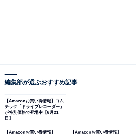
※以下のセール情報は6月23日13時現在のものです。値
段の変更、売り切れの場合もあります。
※本記事で紹介している商品の購入やサービスの利用により、売上の一部が
オールアバウトに還元されることがあります。
JBLの「ワイヤレススピーカー」が限定価格に！
43％オフで登場
編集部が選ぶおすすめ記事
【Amazonお買い得情報】コム
テック「ドライブレコーダー」
が特別価格で登場中【6月21
日】
【Amazonお買い得情報】
【Amazonお買い得情報】