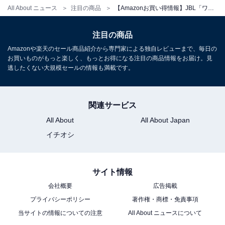
All About ニュース
注目の商品
【Amazonお買い得情報】JBL「ワイヤレススピーカー」が特別価格で登場中【6月23日】
注目の商品
JBL CHARGE 6 / ポータブルスピーカー/Bluetooth対応 /
IP68 防塵防水/USB-C/アプリ対応/モバイルバッテリー機
Amazonや楽天のセール商品紹介から専門家による独自レビューまで、毎日の
能/ハンドストラップ付属/AURA CAST マルチスピーカー
お買いものがもっと楽しく、もっとお得になる注目の商品情報をお届け。見
接続/ホワイト / JBLCHARGE6WHT
逃したくない大規模セールの情報も満載です。
Amazonで見る
関連サービス
All About
All About Japan
JBL「SB510」
イチオシ
サイト情報
会社概要
広告掲載
プライバシーポリシー
著作権・商標・免責事項
当サイトの情報についての注意
All About ニュースについて
【Amazon.co.jp 限定】JBL SB510 オールインワンサウ