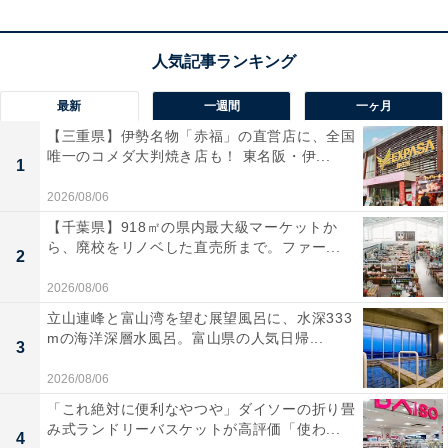
JBLのワイヤレススピーカー「GO4」の口コミは？
JBLのワイヤレススピーカー「GO4」には以下のような
口コミが寄せられています。
最新
一週間
一ヶ月
【三重県】伊勢名物「赤福」の直営店に、全国
非常に軽くて持ち運びがしやすく家の中でも外でも
唯一のコメダ大判焼き店も！ 東名阪・伊...
1
大活躍しています
2026/08/06
【千葉県】918㎡の県内最大級マーケットか
ら、廃校をリノベした直売所まで。ファー...
2
この小さな本体からは想像できないほど音がクリア
2026/08/06
で重低音も響きます
立山連峰と富山湾を望む展望風呂に、水深333
mの海洋深層水風呂。富山県の人気日帰...
3
2026/08/06
水回りで使えるタフな設計なので毎日の入浴タイム
「これ絶対に便利なやつや」ダイソーの折り畳
が楽しくなりました
み式ランドリーバスケットが高評価「使わ...
4