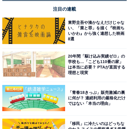
【今日チェックしたい】JBLの人気商品5選
注目の連載
JBL「GRIP」
東野圭吾や湊かなえだけじゃな
い、「業と罪」を描く『映画ち
いかわ』から強く連想した映画
8選
20年間「駆け込み実績ゼロ」の
学校も…「こども110番の家」
は本当に必要？ PTAが直面する
理想と現実
JBL GRIP/スマートサイズ ポータブルスピーカ
ー/Bluetooth対応 / IP68 防塵防水/アンビエントライト/ア
プリ対応/USB-C/AURA CAST マルチスピーカー接続/ブラ
「青春18きっぷ」販売激減の裏
ック/JBLGRIPBLK
に何が？ 連続利用の厳格化だけ
Amazonで見る
ではない「本当の理由」
「移民」に冷たいのはどっちな
JBL「CHARGE 5」
のか？ スイスの厳格過ぎる学歴