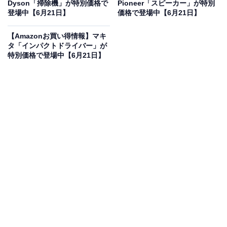
Dyson「掃除機」が特別価格で
Pioneer「スピーカー」が特別
JBL GO4 Bluetoothスピーカー USB C充電/IP67防塵防
登場中【6月21日】
価格で登場中【6月21日】
水/アプリ対応/パッシブラジエーター搭載/ポータブル/ホワ
イト JBLGO4WHT
【Amazonお買い得情報】マキ
Amazonで見る
タ「インパクトドライバー」が
特別価格で登場中【6月21日】
JBLのワイヤレススピーカー「GO4」は現在43％オフの
特別価格・税込4404円で販売中です。
この商品のおすすめポイントは？
手のひらサイズのコンパクトボディ
ながら、JBLならで
はのパワフルなサウンドを実現。独自のパッシブラジエ
ーターを搭載し、深みのある重低音を楽しめます。
IP67
の防塵防水対応
なので、お風呂やアウトドアでも大活
躍！ 専用アプリで音質を自分好みにカスタマイズできる
のも嬉しいですね。