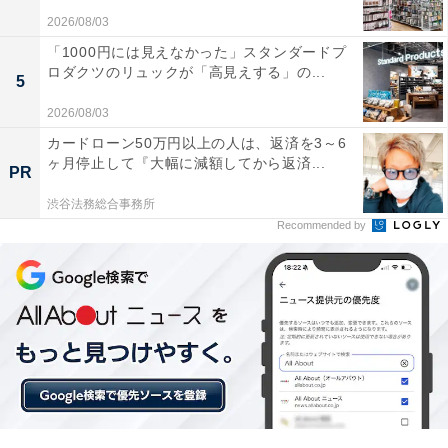
2026/08/03
どこでも気軽に高音質な音楽を楽しみたい人や、コンパ
「1000円には見えなかった」スタンダードプ
クトでタフなスピーカーを探している人には、おすすめ
ロダクツのリュックが「高見えする」の...
5
の商品といえそうです。
2026/08/03
カードローン50万円以上の人は、返済を3～6
ヶ月停止して『大幅に減額してから返済...
PR
渋谷法務総合事務所
Recommended by