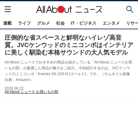
連載
ライフ
グルメ
社会
IT・ビジネス
エンタメ
リサ
圧倒的な省スペースと鮮明なハイレゾ高音
質。JVCケンウッドのミニコンポはインテリア
に美しく馴染む本格サウンドの大人気モデル
All About ニュースでおすすめの商品を紹介している「All About ニュースお買
いもの部」が厳選した商品の魅力をご紹介。今回紹介するのは、JVCケンウ
ッドのミニコンポ「Kseries XK-330-N [ゴールド]」です。（サムネイル画像
出典：Amazon）
2026.06.22
All About ニュース お買いもの部