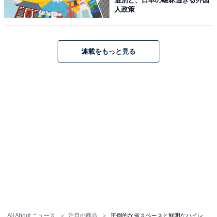
人政策
連載をもっと見る
「Kseries XK-330-N [ゴールド]」はAmazonや楽
天で購入できる
JVCケンウッドのミニコンポ「Kseries XK-330-N [ゴール
ド]」は、Amazonや楽天で購入が可能です。
Amazon
All About ニュース
注目の商品
圧倒的な省スペースと鮮明なハイレゾ高音質。JVCケンウッドのミニコンポはインテリアに美しく馴染む本格サウンドの大人気モデル