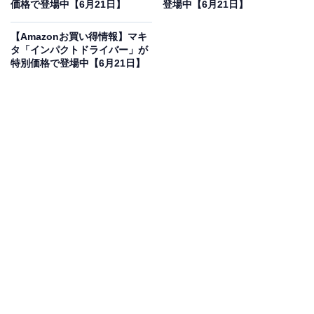
価格で登場中【6月21日】
登場中【6月21日】
ミニコンポ「Kseries XK-330-N [ゴールド]」の魅力
は？
【Amazonお買い得情報】マキ
タ「インパクトドライバー」が
設置場所に困らないコンパクトな省スペース設計であり
特別価格で登場中【6月21日】
ながら、高音質なハイレゾ音源を手軽に楽しめる本格派
ミニコンポです。回路構成を最短化して外部ノイズを徹
底的に排除したフルデジタルアンプを搭載し、音源の魅
力をクリアに引き出します。スピーカーには、メリハリ
のある音楽再生をかなえる100％パルプの「ピュアパル
プ振動板ウーファー」と、40kHzまでの高帯域に対応す
る「ソフトドームツィーター」の2ウェイ構成を採用し
ています。お気に入りのCDだけでなく、USBメモリー
に保存したハイレゾ音源の再生や、スマートフォンから
ワンタッチでつながるNFC・Bluetooth接続にも対応して
いるのが特徴です。さらに難聴対策やワイドFM受信など
の機能も豊富で、リビングや寝室、デスク周りを高級感