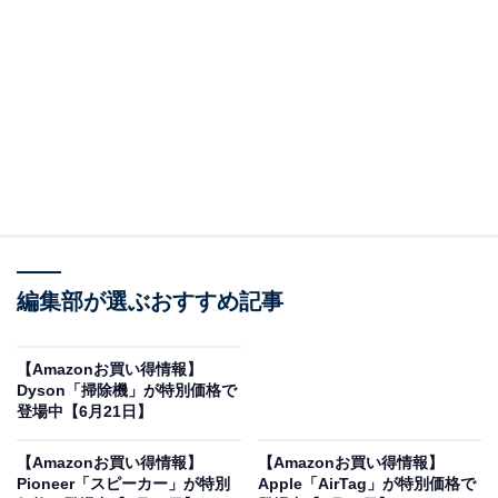
オールアバウトに還元されることがあります。
「Kseries XK-330-N [ゴールド]」はハイレゾ対応
2ウェイスピーカーとフルデジタルアンプを搭載
JVCケンウッドのミニコンポ「Kseries XK-330-N [ゴール
ド]」。Amazonで3万7082円で購入することができま
す。
JVCケンウッドとは？
編集部が選ぶおすすめ記事
JVCケンウッドは、音響機器や映像機器、無線通信の分
野で世界的に高い評価を得ている日本の大手電機メーカ
ーです。培われた独自の音響技術により、原音に忠実で
【Amazonお買い得情報】
Dyson「掃除機」が特別価格で
臨場感あふれる高音質プロダクトを数多く生み出してい
登場中【6月21日】
ます。その高い技術力と信頼性は、オーディオファンか
ら一般の音楽好きまで幅広い層に支持されています。
【Amazonお買い得情報】
【Amazonお買い得情報】
Pioneer「スピーカー」が特別
Apple「AirTag」が特別価格で