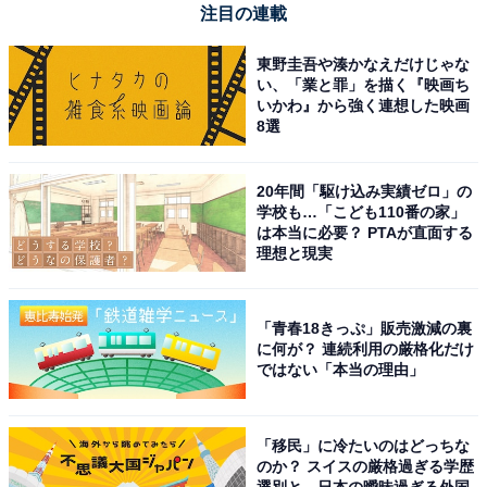
とてもコンパクトなのでPCデスクや棚のわずかな
注目の連載
スペースにもすっきり収まり、木目とゴールドの色
東野圭吾や湊かなえだけじゃな
合いが落ち着いていておしゃれです。
い、「業と罪」を描く『映画ち
いかわ』から強く連想した映画
8選
スマホからBluetoothで簡単につなぐことができ、配
20年間「駆け込み実績ゼロ」の
信サイトの音楽を毎日いつでもワンランク上の極上
学校も…「こども110番の家」
サウンドで楽しめて大満足です。
は本当に必要？ PTAが直面する
理想と現実
「青春18きっぷ」販売激減の裏
に何が？ 連続利用の厳格化だけ
ではない「本当の理由」
「移民」に冷たいのはどっちな
のか？ スイスの厳格過ぎる学歴
選別と、日本の曖昧過ぎる外国