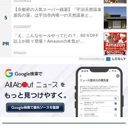
2026/08/03
【京都府の人気スーパー銭湯】「宇治天然温泉
源氏の湯」は宇治市内唯一の天然温泉と...
5
2026/08/07
「え、こんなセールやってたの？」80％OFF
「小さいのに本格的な音質」。「Kseries XK-330-
以上が続々登場！Amazonの本気が...
PR
N [ゴールド]」に届いた口コミは？
Amazon
Recommended by
実際に「Kseries XK-330-N [ゴールド]」を使用するユー
ザーからは、どのような声が届いているのでしょうか。
インターネット上で目立った声を抜粋して紹介します。
このサイズからは想像できないほど高解像度で本格
的な音が鳴り、重低音もしっかり効いていてビック
リしました。