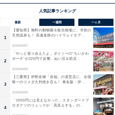
あふれるゴールドのデザインで上品に彩ってくれます。
最新
一週間
一ヶ月
【愛知県】無料の動物園＆観光牧場に、市初の
JVCケンウッド ケンウッド Bluetooth コンポ Kseries
天然温泉も！ 高速道路のハイウェイオア...
1
XK-330-N [ゴールド]
Amazonで見る
2026/08/07
「やっと巡り会えたよ」ダイソーの“ちいかわ
ポーチ”が220円で反響。ぬい活＆防災...
2
2026/08/06
【三重県】伊勢名物「赤福」の直営店に、全国
唯一のコメダ大判焼き店も！ 東名阪・伊...
3
2026/08/06
「1000円には見えなかった」スタンダードプ
ロダクツのリュックが「高見えする」の...
4