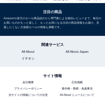
JVCケンウッド ケンウッド Bluetooth コンポ Kseries
XK-330-N [ゴールド]
注目の商品
Amazonで見る
Amazonや楽天のセール商品紹介から専門家による独自レビューまで、毎日の
お買いものがもっと楽しく、もっとお得になる注目の商品情報をお届け。見
逃したくない大規模セールの情報も満載です。
楽天
関連サービス
楽天市場で「Kseries XK-330-N [ゴールド]」を見る
All About
All About Japan
イチオシ
毎日のリラックスタイムやおうち時間をクリアで豊かな
サイト情報
サウンドで彩ってくれる高機能ミニコンポ。気になる人
はぜひチェックしてみてください。
会社概要
広告掲載
プライバシーポリシー
著作権・商標・免責事項
当サイトの情報についての注意
All About ニュースについて
この記事の執筆者：
All About ニュース お買
いもの部