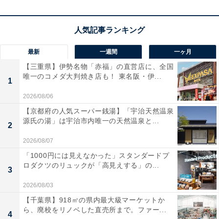
きます。
ユーザーからは「4つ同時に充電できて凄く便利」「電
源タップとしても重宝する」と喜びの声があがっていま
最新
一週間
一ヶ月
す。一方で「少しサイズが大きい」という意見も。複数
【三重県】伊勢名物「赤福」の直営店に、全国
のハイコーキ製工具を効率よく運用したい人や、作業ス
唯一のコメダ大判焼き店も！ 東名阪・伊...
1
ペースの配線をすっきりと整えたい人は、購入を検討し
2026/08/06
てみてもよいかもしれません。
【京都府の人気スーパー銭湯】「宇治天然温泉
源氏の湯」は宇治市内唯一の天然温泉と...
2
2026/08/07
「1000円には見えなかった」スタンダードプ
ロダクツのリュックが「高見えする」の...
3
2026/08/03
【千葉県】918㎡の県内最大級マーケットか
ら、廃校をリノベした直売所まで。ファー...
4