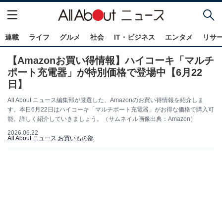
連載
ライフ
グルメ
社会
IT・ビジネス
エンタメ
リサ
【Amazonお買い得情報】ハイコーキ「マルチ
ポート充電器」が特別価格で登場中【6月22
日】
All About ニュース編集部が厳選した、Amazonのお買い得情報を紹介しま
す。本日6月22日はハイコーキ「マルチポート充電器」がお得な価格で購入可
能。詳しく紹介していきましょう。（サムネイル画像出典：Amazon）
2026.06.22
All About ニュース お買いもの部