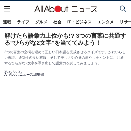
連載
ライフ
グルメ
社会
IT・ビジネス
エンタメ
リサ
解けたら語彙力上位かも!? 3つの言葉に共通す
る“ひらがな2文字”を当ててみよう！
3つの言葉の空欄を埋めて正しい日本語を完成させるクイズです。かわいらし
い表現、通気性の良い衣服、そして美しさや心身の癒やしをヒントに、共通
するひらがな2文字を導き出して語彙力を試してみましょう。
2026.06.25
All About ニュース編集部