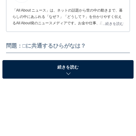
「All About ニュース」は、ネットの話題から世の中の動きまで、暮
らしの中にあふれる「なぜ？」「どうして？」を分かりやすく伝え
るAll About発のニュースメディアです。お金や仕事、恋愛、ITに関
...続きを読む
する疑問に対して専門家が分かりやすく回答するほか、エンタメ情
報やSNSで話題のトピックスを紹介しています。
問題：□に共通するひらがなは？
続きを読む