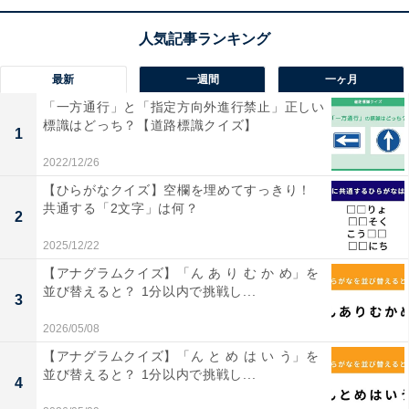
最新
一週間
一ヶ月
「一方通行」と「指定方向外進行禁止」正しい
標識はどっち？【道路標識クイズ】
1
2022/12/26
1
2
【ひらがなクイズ】空欄を埋めてすっきり！
共通する「2文字」は何？
2
2025/12/22
【アナグラムクイズ】「ん あ り む か め」を
並び替えると？ 1分以内で挑戦し...
3
2026/05/08
【アナグラムクイズ】「ん と め は い う」を
並び替えると？ 1分以内で挑戦し...
4