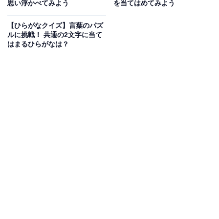
次ページ
正解を見る
思い浮かべてみよう
を当てはめてみよう
【ひらがなクイズ】言葉のパズ
ルに挑戦！ 共通の2文字に当て
はまるひらがなは？
こちらもおすすめ
【ひらがなクイズ】解けるとすっきり！ 空欄を
埋めて言葉を完成させてみよう