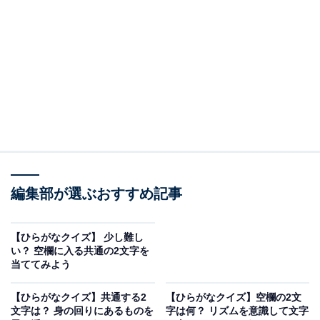
□に共通するひらがなは？
次の言葉に共通して入るひらがなを考えてみましょう。
お□□
す□□こ
えす□□ぃっく
編集部が選ぶおすすめ記事
ヒント：小さな子どもが使う親しみやすい体の部位の表
現。蒸し暑い季節に重宝される薄手のリラックスウエ
【ひらがなクイズ】 少し難し
ア。そして、専門の施設で肌やプロポーションを整える
い？ 空欄に入る共通の2文字を
当ててみよう
ための施術全般を思い浮かべてみてください。
【ひらがなクイズ】共通する2
【ひらがなクイズ】空欄の2文
文字は？ 身の回りにあるものを
字は何？ リズムを意識して文字