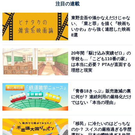
注目の連載
東野圭吾や湊かなえだけじゃな
い、「業と罪」を描く『映画ち
いかわ』から強く連想した映画
8選
20年間「駆け込み実績ゼロ」の
学校も…「こども110番の家」
は本当に必要？ PTAが直面する
理想と現実
「青春18きっぷ」販売激減の裏
に何が？ 連続利用の厳格化だけ
ではない「本当の理由」
「移民」に冷たいのはどっちな
のか？ スイスの厳格過ぎる学歴
選別と、日本の曖昧過ぎる外国