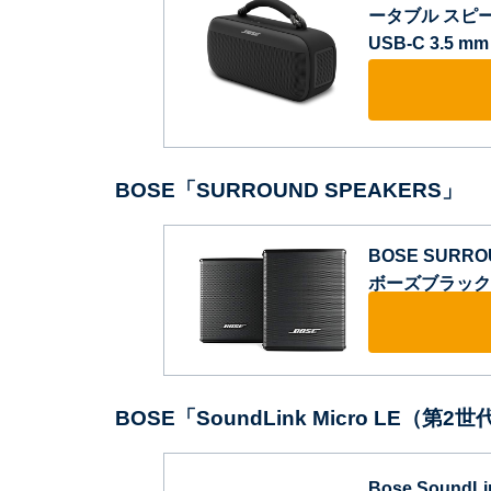
ータブル スピー
USB-C 3.5 
BOSE「SURROUND SPEAKERS」
BOSE SURR
ボーズブラック
BOSE「SoundLink Micro LE（第2
Bose SoundLi