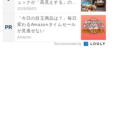
ュックが「高見えする」の...
層水風
帰...
2026/08/03
2026/08/0
「今日の目玉商品は？」毎日
「今日
変わるAmazonタイムセール
変わるA
PR
PR
が見逃せない
が見逃
Amazon
Amazon
Recommended by