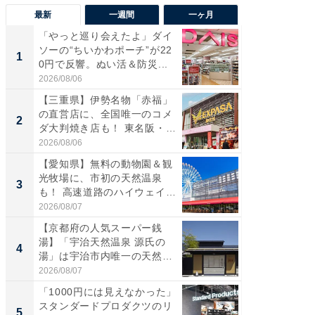
最新
一週間
一ヶ月
「やっと巡り会えたよ」ダイ
【兵庫
ソーの“ちいかわポーチ”が22
ーメン
1
1
0円で反響。ぬい活＆防災...
再現した
道...
2026/08/06
2026/08/0
【三重県】伊勢名物「赤福」
【三重
の直営店に、全国唯一のコメ
の直営
2
2
ダ大判焼き店も！ 東名阪・
ダ大判焼
伊...
伊...
2026/08/06
2026/08/0
【愛知県】無料の動物園＆観
【千葉県
光牧場に、市初の天然温泉
級マー
3
3
も！ 高速道路のハイウェイオ
ノベし
ア...
ー...
2026/08/07
2026/08/0
【京都府の人気スーパー銭
ステラ
湯】「宇治天然温泉 源氏の
詰め放題
4
4
湯」は宇治市内唯一の天然温
00円で「
泉と...
2026/08/07
2026/08/0
「1000円には見えなかった」
立山連
スタンダードプロダクツのリ
風呂に、
5
5