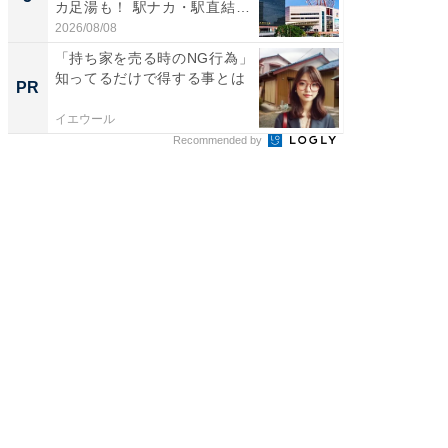
カ足湯も！ 駅ナカ・駅直結
層水風
ス...
帰...
2026/08/08
2026/08/0
「持ち家を売る時のNG行為」
「持ち家
知ってるだけで得する事とは
知って
PR
PR
イエウール
イエウー
Recommended by