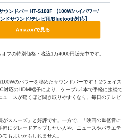
 サウンドバー HT-S100F 【100W/ハイパワー/
ドサウンド/テレビ用/Bluetooth対応】
Amazonで見る
8％オフの特別価格・税込1万4000円販売中です。
力100Wのパワーを秘めたサウンドバーです！ 2ウェイス
C対応のHDMI端子により、ケーブル1本で手軽に接続で
ニュースが驚くほど聞き取りやすくなり、毎日のテレビ
続がスムーズ」と好評です。一方で、「映画の重低音に
手軽にグレードアップしたい人や、ニュースやバラエテ
みてもよいかもしれません。