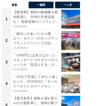
最新
一週間
一ヶ月
【愛知県】無料の動物園＆観
【兵庫
光牧場に、市初の天然温泉
ーメン
1
1
も！ 高速道路のハイウェイオ
再現した
ア...
道...
2026/08/07
2026/08/0
「面白いのあったから購
【三重
入〜」ダイソーのポップアッ
の直営
2
2
プランドリーバッグが話
ダ大判焼
題。“さま...
伊...
2026/08/03
2026/08/0
「1000円には見えなかった」
【千葉県
スタンダードプロダクツのリ
級マー
3
3
ュックが「高見えする」の...
ノベし
ー...
2026/08/03
2026/08/0
「15分で完成してめちゃ楽し
「100
かった」3COINSの「モール
スタン
4
4
ドールトレカケースキッ...
ュックが
2026/08/05
2026/08/0
【鹿児島県】桜島を望む駅ビ
立山連
ルの大観覧車に、無料の駅ナ
風呂に、
5
5