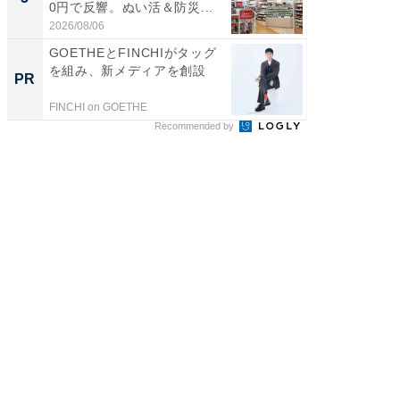
0円で反響。ぬい活＆防災...
層水風
帰...
2026/08/06
2026/08/0
GOETHEとFINCHIがタッグ
「え、
を組み、新メディアを創設
の？」8
PR
PR
場！Ama
FINCHI on GOETHE
Amazon
Recommended by