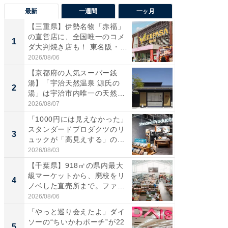
最新
一週間
一ヶ月
【三重県】伊勢名物「赤福」
【兵庫
の直営店に、全国唯一のコメ
ーメン
1
1
ダ大判焼き店も！ 東名阪・
再現した
伊...
道...
2026/08/06
2026/08/0
【京都府の人気スーパー銭
【三重
湯】「宇治天然温泉 源氏の
の直営
2
2
湯」は宇治市内唯一の天然温
ダ大判焼
泉と...
伊...
2026/08/07
2026/08/0
「1000円には見えなかった」
【千葉県
スタンダードプロダクツのリ
級マー
3
3
ュックが「高見えする」の...
ノベし
ー...
2026/08/03
2026/08/0
【千葉県】918㎡の県内最大
ステラ
級マーケットから、廃校をリ
詰め放題
4
4
ノベした直売所まで。ファ
00円で「
ー...
2026/08/06
2026/08/0
「やっと巡り会えたよ」ダイ
立山連
ソーの“ちいかわポーチ”が22
風呂に、
5
5