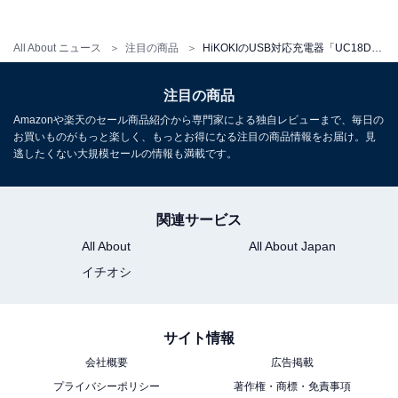
All About ニュース
注目の商品
HiKOKIのUSB対応充電器「UC18DA」って実際どうなの？ 「スマホの充電もできる？」「軽い？」など、よくある質問3選
HiKOKI(ハイコーキ) USB対応充電器 14.4V 18V マルチボ
ルト対応 UC18DA
Amazonで見る
注目の商品
Amazonや楽天のセール商品紹介から専門家による独自レビューまで、毎日の
お買いものがもっと楽しく、もっとお得になる注目の商品情報をお届け。見
逃したくない大規模セールの情報も満載です。
楽天
関連サービス
All About
All About Japan
イチオシ
楽天市場で「UC18DA」を見る
サイト情報
会社概要
広告掲載
プライバシーポリシー
著作権・商標・免責事項