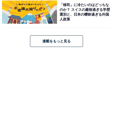
「移民」に冷たいのはどっちな
・省スペースでの壁掛けも可能
のか？ スイスの厳格過ぎる学歴
・コンパクトで持ち運びしやすい
選別と、日本の曖昧過ぎる外国
人政策
レビューでも「本体が非常にコンパクトで持ち運びしや
すく、キャンプや車中泊用途とかなり相性が良い」「小
型軽量であるメリットの方が大きい」と評価されていま
連載をもっと見る
す。
「UC18DA」はAmazonや楽天で購入できる！
Amazon