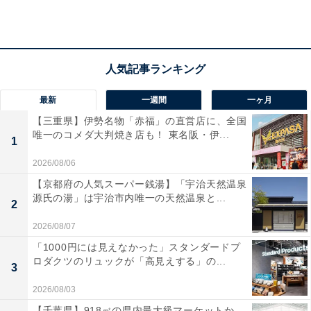
最新
一週間
一ヶ月
【三重県】伊勢名物「赤福」の直営店に、全国
Q2：スマホの充電もできる？
唯一のコメダ大判焼き店も！ 東名阪・伊...
1
2026/08/06
充実したスマホ充電機能が搭載されています。
【京都府の人気スーパー銭湯】「宇治天然温泉
源氏の湯」は宇治市内唯一の天然温泉と...
基本的なスマホ充電機能
2
2026/08/07
・急速充電対応: PD(Power Delivery)対応Type-C端子で
「1000円には見えなかった」スタンダードプ
最大65Wの高出力、スマホを急速充電可能
ロダクツのリュックが「高見えする」の...
3
・2口同時充電: Type-C端子を2つ搭載し、2台のスマホを
同時充電可能
2026/08/03
【千葉県】918㎡の県内最大級マーケットか