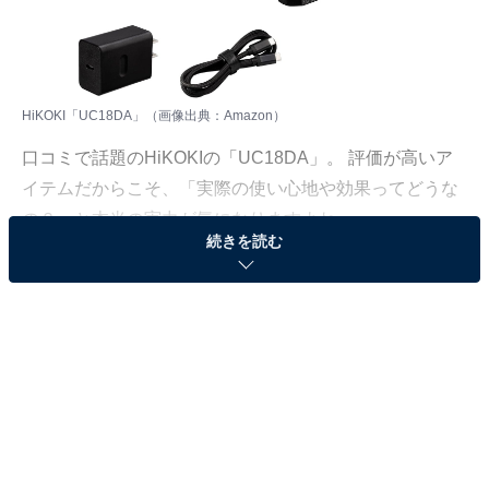
HiKOKI「UC18DA」（画像出典：Amazon）
口コミで話題のHiKOKIの「UC18DA」。 評価が高いア
イテムだからこそ、「実際の使い心地や効果ってどうな
の？」と本当の実力が気になりますよね。
続きを読む
そこで今回は、UC18DAについて多くの方が抱く疑問
や、購入前にチェックすべきメリット・デメリットをQ
＆A形式で分かりやすくまとめました。後悔しないお買
い物にするために、ぜひ最後までチェックしてみてくだ
さい！