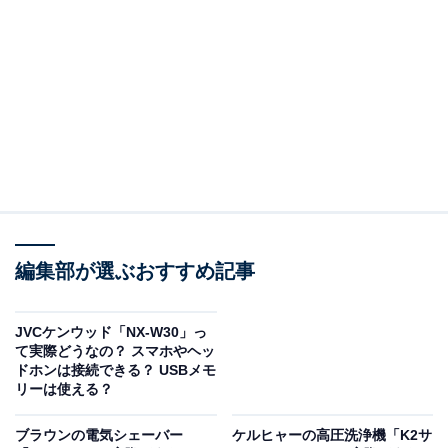
HiKOKI(ハイコーキ) USB対応充電器 14.4V 18V マルチボ
ルト対応 UC18DA
Amazonで見る
※本記事で紹介している商品の購入やサービスの利用により、売上の一部が
オールアバウトに還元されることがあります。
編集部が選ぶおすすめ記事
Q1：充電時間はどれくらい？
JVCケンウッド「NX-W30」っ
蓄電池充電時間は、バッテリータイプによって異なりま
て実際どうなの？ スマホやヘッ
ドホンは接続できる？ USBメモ
す。
リーは使える？
主な充電時間
ブラウンの電気シェーバー
ケルヒャーの高圧洗浄機「K2サ