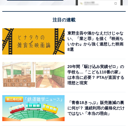
注目の連載
東野圭吾や湊かなえだけじゃな
い、「業と罪」を描く『映画ち
Q3：この充電器は軽い？
いかわ』から強く連想した映画
8選
非常に軽量です。
20年間「駆け込み実績ゼロ」の
学校も…「こども110番の家」
軽量・コンパクト設計
は本当に必要？ PTAが直面する
理想と現実
・重量: わずか180g
・寸法: 112×80×53mm
・従来の充電器より大幅な小型化を実現
「青春18きっぷ」販売激減の裏
に何が？ 連続利用の厳格化だけ
ではない「本当の理由」
持ち運びの便利性
・上部のフックでベルトへの取り付け可能