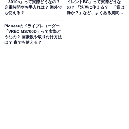
「3010s」って実際どうなの？
イレントBC」って実際どうな
・BSL1415: 約30分
充電時間やお手入れは？ 海外で
の？ 「洗車に使える？」「音は
・BSL1420, BSL1820M: 約40分
も使える？
静か？」など、よくある質問5
選
・BSL1830C: 約60分
Pioneerのドライブレコーダー
・BSL1840M: 約80分
「VREC-MS700D」って実際ど
・BSL1850C, BSL36A18X: 約100分
うなの？ 画素数や取り付け方法
は？ 夜でも使える？
・BSL1460: 約120分
・BSL36B18X: 約160分
使用環境や蓄電池の状態により、充電時間が長くなるこ
とがあります。