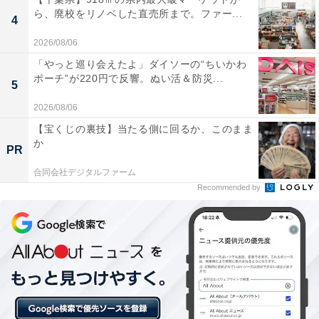
ら、廃校をリノベした直売所まで。ファー...
出力仕様
4
・PD対応端子: 5V/3A、9V/3A、15V/3A、20V/3.25A（最
2026/08/06
大65W）
「やっと巡り会えたよ」ダイソーの“ちいかわ
ポーチ”が220円で反響。ぬい活＆防災...
・通常端子: 5V/2.5A（最大12.5W）
5
2026/08/06
レビューでも「バッテリーでパソコン・スマホ充電も出
【宝くじの裏技】当たる側に回るか、このまま
来て便利」「USB電源としてスマホやPCの充電だって
か
PR
可能」と高く評価されています。
合同会社デジタルファーム
Recommended by