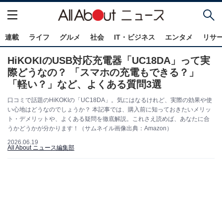
連載
ライフ
グルメ
社会
IT・ビジネス
エンタメ
リサ
HiKOKIのUSB対応充電器「UC18DA」って実
際どうなの？ 「スマホの充電もできる？」
「軽い？」など、よくある質問3選
口コミで話題のHiKOKIの「UC18DA」。気にはなるけれど、実際の効果や使
い心地はどうなのでしょうか？ 本記事では、購入前に知っておきたいメリッ
ト・デメリットや、よくある疑問を徹底解説。これさえ読めば、あなたに合
うかどうかが分かります！（サムネイル画像出典：Amazon）
2026.06.19
All About ニュース編集部