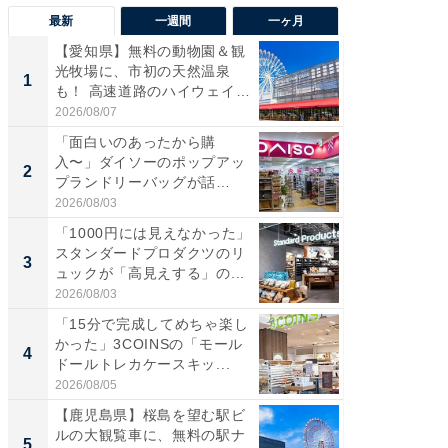
最新
一週間
一ヶ月
【愛知県】無料の動物園＆観
【兵庫
光牧場に、市初の天然温泉
ーメン
1
1
も！ 高速道路のハイウェイオ
再現した
ア...
道...
2026/08/07
2026/08/0
「面白いのあったから購
【三重
入〜」ダイソーのポップアッ
の直営
2
2
プランドリーバッグが話
ダ大判焼
題。“さま...
伊...
2026/08/03
2026/08/0
「1000円には見えなかった」
【千葉県
スタンダードプロダクツのリ
級マー
3
3
ュックが「高見えする」の...
ノベし
ー...
2026/08/03
2026/08/0
「15分で完成してめちゃ楽し
「100
かった」3COINSの「モール
スタン
4
4
ドールトレカケースキッ...
ュックが
2026/08/05
2026/08/0
【鹿児島県】桜島を望む駅ビ
立山連
ルの大観覧車に、無料の駅ナ
風呂に、
5
5