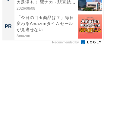
カ足湯も！ 駅ナカ・駅直結
層水風
ス...
帰...
2026/08/08
2026/08/0
「今日の目玉商品は？」毎日
「今日
変わるAmazonタイムセール
変わるA
PR
PR
が見逃せない
が見逃
Amazon
Amazon
Recommended by