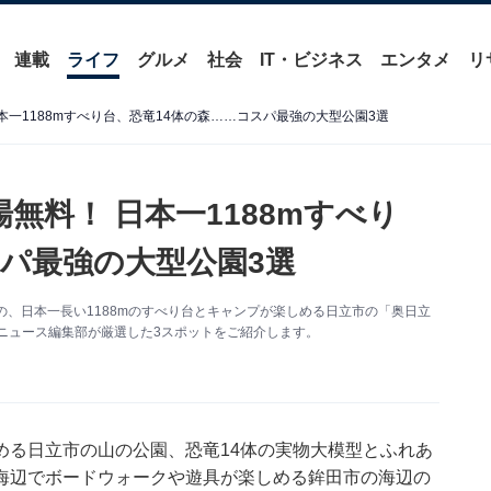
連載
ライフ
グルメ
社会
IT・ビジネス
エンタメ
リ
本一1188mすべり台、恐竜14体の森……コスパ最強の大型公園3選
無料！ 日本一1188mすべり
スパ最強の大型公園3選
の、日本一長い1188mのすべり台とキャンプが楽しめる日立市の「奥日立
ut ニュース編集部が厳選した3スポットをご紹介します。
める日立市の山の公園、恐竜14体の実物大模型とふれあ
海辺でボードウォークや遊具が楽しめる鉾田市の海辺の