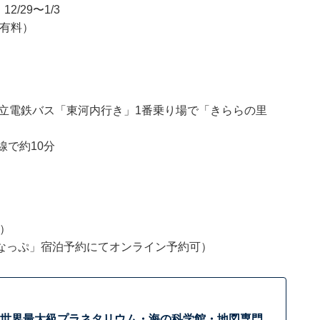
/29〜1/3
は有料）
立電鉄バス「東河内行き」1番乗り場で「きららの里
線で約10分
定）
なっぷ」宿泊予約にてオンライン予約可）
！ 世界最大級プラネタリウム・海の科学館・地図専門