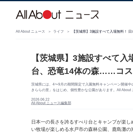
All About ニュース
ライフ
【茨城県】3施設すべて入場無料！ 日
【茨城県】3施設すべて入場
台、恐竜14体の森……コ
茨城県には、4〜9月の期間限定で入園無料キャンペーン開催中
きららの里」をはじめ、個性豊かな公園があります。All Abo
2026.06.22
All About ニュース編集部
日本一の長さを誇るすべり台とキャンプが楽し
い牧場が楽しめる水戸市の森林公園、鹿島灘の