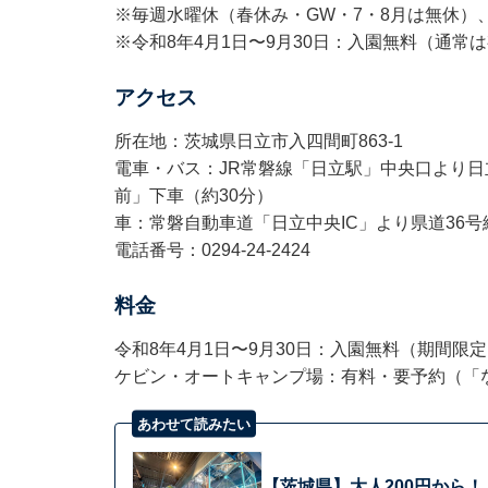
※毎週水曜休（春休み・GW・7・8月は無休）、12
※令和8年4月1日〜9月30日：入園無料（通常
アクセス
所在地：茨城県日立市入四間町863-1
電車・バス：JR常磐線「日立駅」中央口より日
前」下車（約30分）
車：常磐自動車道「日立中央IC」より県道36号
電話番号：0294-24-2424
料金
令和8年4月1日〜9月30日：入園無料（期間限
ケビン・オートキャンプ場：有料・要予約（「
あわせて読みたい
【茨城県】大人200円から