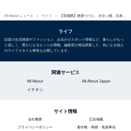
と並ぶ日本三名園のひとつ
All About ニュース
ライフ
【茨城県】絶景つつじ、ボタン桜、日本三名園。季節の花を楽しめる公園3選
ライフ
話題の生活雑貨やファッション、お出かけスポット情報など、暮らしがもっ
と楽しく、豊かになるヒントが満載。編集部が独自調査した、気になる他人
のライフスタイル事情も公開しています。
関連サービス
All About
All About Japan
イチオシ
偕楽園 公式Webサイトより
サイト情報
会社概要
広告掲載
水戸市にある「偕楽園」は、金沢の兼六園、岡山の後楽
プライバシーポリシー
著作権・商標・免責事項
園とならぶ「日本三名園」のひとつ。天保13年（1842