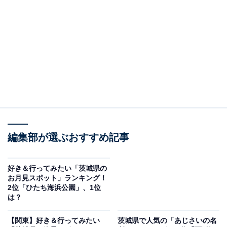
笠間つつじ公園 観光いばらき公式サイトより
笠間市に位置する「笠間つつじ公園」は、標高143m・約
7haの山に、霧島・久留米・やまつつじ・大柴などさま
ざまな品種のつつじ約8500株が植えられた花の名所で
編集部が選ぶおすすめ記事
す。見頃となるゴールデンウィーク頃には、小高い山が
一面真っ赤に染まり、山頂展望台のテラス席からは笠間
好き＆行ってみたい「茨城県の
の街並みを見渡す絶景が楽しめます。
お月見スポット」ランキング！
2位「ひたち海浜公園」、1位
は？
笠間つつじまつり期間中は入園料がかかりますが（大人
300〜500円）、期間外は無料で入園できます。北関東自
【関東】好き＆行ってみたい
茨城県で人気の「あじさいの名