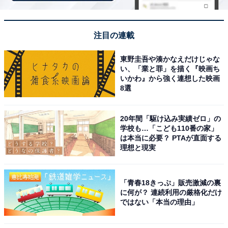
花の季節以外も楽しめるのがこの公園の魅力で、全長
61mと27mの2本のローラースライダーを備えた展望台、
注目の連載
コンビネーション遊具やスプリング遊具がそろう「ちび
っこ広場」など、子どもたちが思いきり遊べる施設が充
東野圭吾や湊かなえだけじゃな
い、「業と罪」を描く『映画ち
実しています。
いかわ』から強く連想した映画
8選
開園時間
24時間営業（年中無休）
20年間「駆け込み実績ゼロ」の
学校も…「こども110番の家」
は本当に必要？ PTAが直面する
アクセス
理想と現実
所在地：茨城県猿島郡境町長井戸2874
電車：JR古河駅から境車庫行きバス23分、「香取神社
「青春18きっぷ」販売激減の裏
前」下車 徒歩約12分
に何が？ 連続利用の厳格化だけ
ではない「本当の理由」
車：圏央道 境古河ICより約7分
電話番号：0280-81-1311（境町役場 都市計画課）