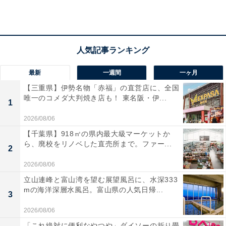
最新
一週間
一ヶ月
【三重県】伊勢名物「赤福」の直営店に、全国
唯一のコメダ大判焼き店も！ 東名阪・伊...
1
2026/08/06
【千葉県】918㎡の県内最大級マーケットか
ら、廃校をリノベした直売所まで。ファー...
2
2026/08/06
「さくらの森パーク」は十数種のボタン桜と全長
立山連峰と富山湾を望む展望風呂に、水深333
61mのローラースライダーが楽しめる親子公園
mの海洋深層水風呂。富山県の人気日帰...
3
2026/08/06
「これ絶対に便利なやつや」ダイソーの折り畳