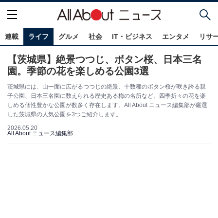
連載
ライフ
グルメ
社会
IT・ビジネス
エンタメ
リサ
【茨城県】絶景つつじ、ボタン桜、日本三名
園。季節の花を楽しめる公園3選
茨城県には、山一面に広がるつつじの絶景、十数種のボタン桜が咲き誇る親
子公園、日本三名園に数えられる歴史ある梅の名所など、四季折々の花を楽
しめる個性豊かな公園が数多く存在します。All About ニュース編集部が厳選
した茨城県の人気公園を3つご紹介します。
2026.05.20
All About ニュース編集部