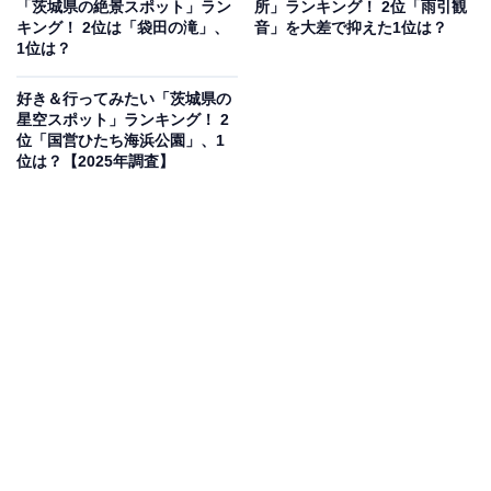
動車道の友部ICから車で約10分とアクセスも良好です。
「茨城県の絶景スポット」ラン
所」ランキング！ 2位「雨引観
キング！ 2位は「袋田の滝」、
音」を大差で抑えた1位は？
1位は？
開園時間
好き＆行ってみたい「茨城県の
8:00〜18:00
星空スポット」ランキング！ 2
位「国営ひたち海浜公園」、1
アクセス
位は？【2025年調査】
所在地：茨城県笠間市笠間616-7
電車：JR水戸線「笠間駅」よりバス約5分
車：北関東自動車道 友部ICから約10分
電話番号：0296-72-9222（笠間観光協会）
料金
笠間つつじまつり期間中：大人（高校生以上）咲き時・
散りはじめ時 300円、見頃時 500円（中学生以下無料）
まつり期間外：無料