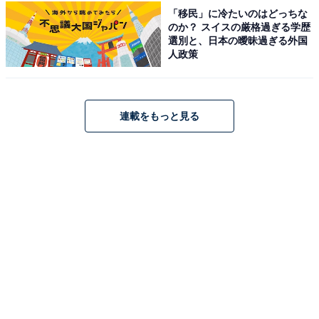
淡路島うずしお温泉 うめ丸（画像：「淡路島うずしお温泉 うめ丸」公式
「移民」に冷たいのはどっちな
Webサイトより）
のか？ スイスの厳格過ぎる学歴
選別と、日本の曖昧過ぎる外国
「淡路島うずしお温泉 うめ丸」は、鳴門海峡と大鳴門橋
人政策
を一望できる絶景の宿です。名物の「 鯛の活造り」や
「鯛しゃぶしゃぶ」をはじめ、新鮮な海の幸を堪能でき
る料理自慢の施設として知られています。お肌がふっく
連載をもっと見る
らすべすべになるとされる「うずしお温泉」は「美人の
湯」としても評判です。展望露天風呂や大浴場、貸切風
呂などで楽しめます。全客室オーシャンビューの贅沢な
空間で、至福の島時間を過ごせます。
楽天トラベルでホテルを見る