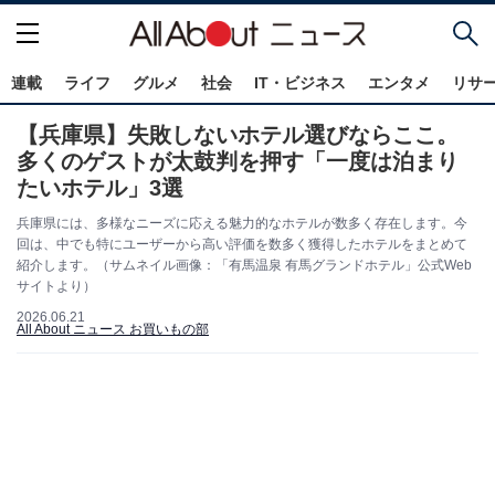
連載
ライフ
グルメ
社会
IT・ビジネス
エンタメ
リサ
【兵庫県】失敗しないホテル選びならここ。
多くのゲストが太鼓判を押す「一度は泊まり
たいホテル」3選
兵庫県には、多様なニーズに応える魅力的なホテルが数多く存在します。今
回は、中でも特にユーザーから高い評価を数多く獲得したホテルをまとめて
紹介します。（サムネイル画像：「有馬温泉 有馬グランドホテル」公式Web
サイトより）
2026.06.21
All About ニュース お買いもの部