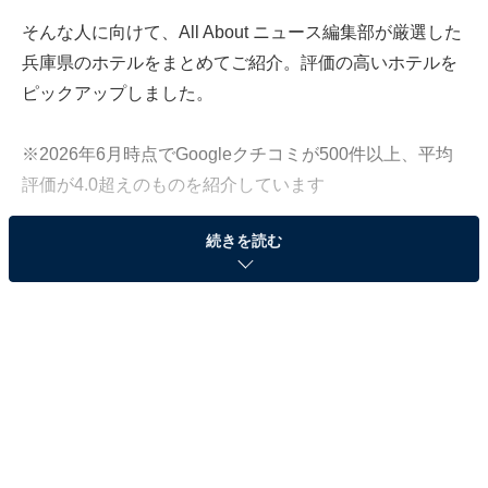
そんな人に向けて、All About ニュース編集部が厳選した
兵庫県のホテルをまとめてご紹介。評価の高いホテルを
ピックアップしました。
※2026年6月時点でGoogleクチコミが500件以上、平均
評価が4.0超えのものを紹介しています
続きを読む
この記事の執筆者：
All About ニュース お買
いもの部
Amazonのセール商品から売れ筋ランキングまで、毎日のお買いも
のがもっと楽しく、もっとお得になる情報をお届け。編集部員によ
る独自レビューなど、ここでしか手に入らない情報も満載です。
...続きを読む
※本記事で紹介している商品の購入やサービスの利用により、売上の一部が
オールアバウトに還元されることがあります。