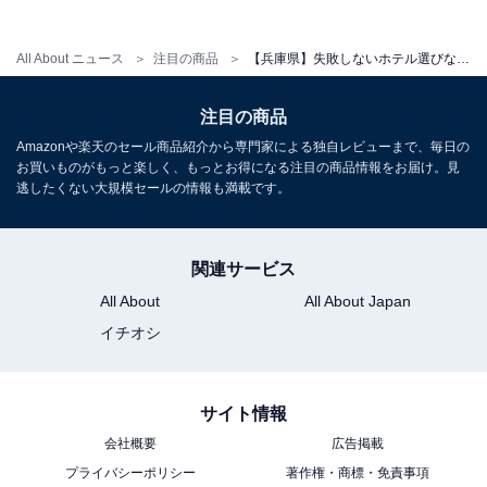
All About ニュース
注目の商品
【兵庫県】失敗しないホテル選びならここ。多くのゲストが太鼓判を押す「一度は泊まりたいホテル」3選
アクセス
注目の商品
Amazonや楽天のセール商品紹介から専門家による独自レビューまで、毎日の
所在地：兵庫県南あわじ市阿那賀1137-9
お買いものがもっと楽しく、もっとお得になる注目の商品情報をお届け。見
交通手段：神戸淡路鳴門自動車道「淡路島南IC」から車
逃したくない大規模セールの情報も満載です。
で約5分
関連サービス
料金
All About
All About Japan
大人1名（参考価格）：28,600円
イチオシ
※料金は公式Webサイト参考価格
※プラン・部屋により価格は変動します
サイト情報
チェックイン・チェックアウト
会社概要
広告掲載
プライバシーポリシー
著作権・商標・免責事項
チェックイン：15:00