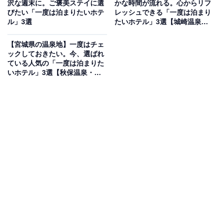
沢な週末に。ご褒美ステイに選
かな時間が流れる。心からリフ
有馬温泉 有馬グランドホテルは、小高い丘の上に位置
びたい「一度は泊まりたいホテ
レッシュできる「一度は泊まり
ル」3選
たいホテル」3選【城崎温泉・
し、展望大浴苑「雲海」からは有馬の町並みや丹波の山
有馬温泉】
並みを一望できます。金泉・銀泉の両方を堪能できるほ
【宮城県の温泉地】一度はチェ
か、趣の異なる浴場「ゆらり」やアクアテラスなど施設
ックしておきたい。今、選ばれ
ている人気の「一度は泊まりた
が充実。食事は部屋食の「懐石」やダイニングでの「カ
いホテル」3選【秋保温泉・遠
スタム会席」、バラエティ豊かな「朝食ビュッフェ」な
刈田温泉・鳴子温泉】
ど、兵庫の旬の味覚を心ゆくまで味わえるのが大きな魅
力です。
楽天トラベルでホテルを見る