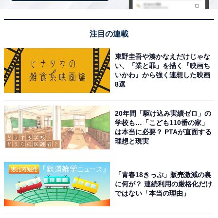
「淡路島うずしお温泉 うめ丸」は鳴門海峡を望む
注目の連載
絶景と鯛料理が魅力
東野圭吾や湊かなえだけじゃな
い、「業と罪」を描く『映画ち
いかわ』から強く連想した映画
8選
20年間「駆け込み実績ゼロ」の
学校も…「こども110番の家」
は本当に必要？ PTAが直面する
理想と現実
「青春18きっぷ」販売激減の裏
に何が？ 連続利用の厳格化だけ
ではない「本当の理由」