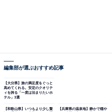
「有馬温泉 有馬グランドホテル」は絶景の露天風
呂と多彩な食事が楽しめる
編集部が選ぶおすすめ記事
【大分県】旅の満足度をぐっと
高めてくれる。安定のクオリテ
ィを誇る「一度は泊まりたいホ
テル」3選
有馬温泉 有馬グランドホテル（画像：「有馬温泉 有馬グランドホテル」公
式Webサイトより）
【和歌山県】いつもより少し贅
【兵庫県の温泉地】静かで穏や