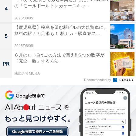
※プランにより時間が異なる可能性があります
の「モールドールトレカケースキッ...
4
あわせて読みたい
2026/08/05
【兵庫県の人気ホテル】「有馬温泉 有馬グラ
【鹿児島県】桜島を望む駅ビルの大観覧車に、
ンドホテル」は絶景の露天風呂と多彩な食事
無料の駅ナカ足湯も！ 駅ナカ・駅直結ス...
5
が楽しめる
2026/08/08
８月のロト6はこの方法で買え!!６つの数字が
『完全一致』する方法
PR
株式会社MURA
Recommended by