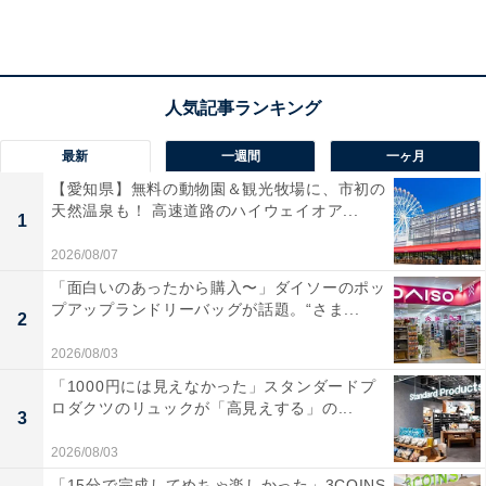
アクセス
所在地：兵庫県神戸市北区有馬町1304-1
交通手段：神戸電鉄 有馬温泉駅から徒歩約10分（無料送
最新
一週間
一ヶ月
迎バスあり）
【愛知県】無料の動物園＆観光牧場に、市初の
天然温泉も！ 高速道路のハイウェイオア...
1
料金
2026/08/07
大人1名（参考価格）：1万8150円
「面白いのあったから購入〜」ダイソーのポッ
※料金は公式Webサイト参考価格
プアップランドリーバッグが話題。“さま...
2
※プラン・部屋により価格は変動します
2026/08/03
チェックイン・チェックアウト
「1000円には見えなかった」スタンダードプ
ロダクツのリュックが「高見えする」の...
3
チェックイン：14:30
2026/08/03
チェックアウト：10:30
「15分で完成してめちゃ楽しかった」3COINS